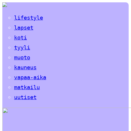
lifestyle
lapset
koti
tyyli
muoto
kauneus
vapaa-aika
matkailu
uutiset