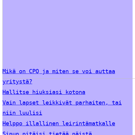
Mikä on CPQ ja miten se voi auttaa
yritystä?
Hallitse hiuksiasi kotona
Vain lapset leikkivät parhaiten, tai
niin luulisi
Helppo illallinen leirintämatkalle
Sinun pitäisi tietää näistä