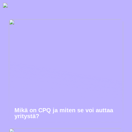
Mikä on CPQ ja miten se voi auttaa
yritystä?