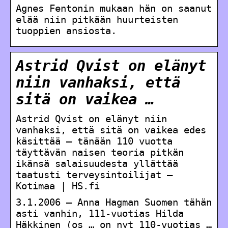
Agnes Fentonin mukaan hän on saanut
elää niin pitkään huurteisten
tuoppien ansiosta.
Astrid Qvist on elänyt
niin vanhaksi, että
sitä on vaikea …
Astrid Qvist on elänyt niin
vanhaksi, että sitä on vaikea edes
käsittää – tänään 110 vuotta
täyttävän naisen teoria pitkän
ikänsä salaisuudesta yllättää
taatusti terveysintoilijat –
Kotimaa | HS.fi
3.1.2006 — Anna Hagman Suomen tähän
asti vanhin, 111-vuotias Hilda
Häkkinen (os … on nyt 110-vuotias …