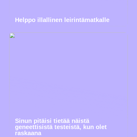
Helppo illallinen leirintämatkalle
Sinun pitäisi tietää näistä
geneettisistä testeistä, kun olet
raskaana