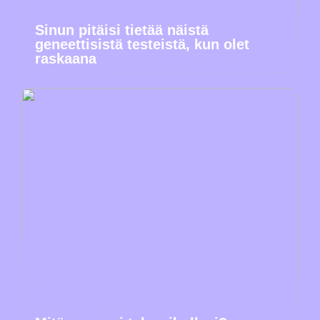
Sinun pitäisi tietää näistä
geneettisistä testeistä, kun olet
raskaana