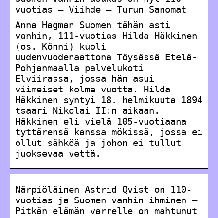
vuotias – Viihde – Turun Sanomat
Anna Hagman Suomen tähän asti
vanhin, 111-vuotias Hilda Häkkinen
(os. Könni) kuoli
uudenvuodenaattona Töysässä Etelä-
Pohjanmaalla palvelukoti
Elviirassa, jossa hän asui
viimeiset kolme vuotta. Hilda
Häkkinen syntyi 18. helmikuuta 1894
tsaari Nikolai II:n aikaan.
Häkkinen eli vielä 105-vuotiaana
tyttärensä kanssa mökissä, jossa ei
ollut sähköä ja johon ei tullut
juoksevaa vettä.
Närpiöläinen Astrid Qvist on 110-
vuotias ja Suomen vanhin ihminen –
Pitkän elämän varrelle on mahtunut