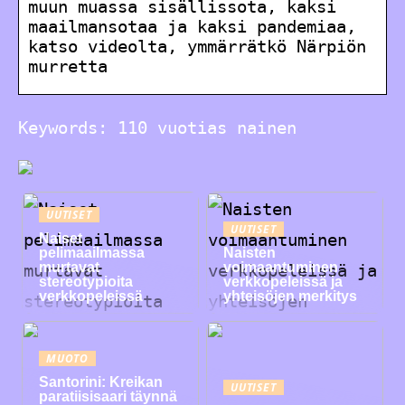
muun muassa sisällissota, kaksi
maailmansotaa ja kaksi pandemiaa,
katso videolta, ymmärrätkö Närpiön
murretta
Keywords: 110 vuotias nainen
UUTISET
UUTISET
Naiset
pelimaailmassa
Naisten
murtavat
voimaantuminen
stereotypioita
verkkopeleissä ja
verkkopeleissä
yhteisöjen merkitys
MUOTO
Santorini: Kreikan
UUTISET
paratiisisaari täynnä