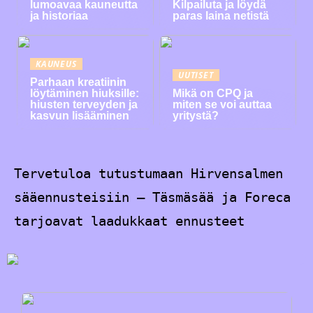
lumoavaa kauneutta
Kilpailuta ja löydä
ja historiaa
paras laina netistä
KAUNEUS
UUTISET
Parhaan kreatiinin
löytäminen hiuksille:
Mikä on CPQ ja
hiusten terveyden ja
miten se voi auttaa
kasvun lisääminen
yritystä?
Tervetuloa tutustumaan Hirvensalmen
sääennusteisiin – Täsmäsää ja Foreca
tarjoavat laadukkaat ennusteet