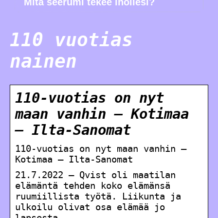
Mitä seerumi tekee ihollesi?
110 vuotias
nainen
110-vuotias on nyt
maan vanhin – Kotimaa
– Ilta-Sanomat
110-vuotias on nyt maan vanhin –
Kotimaa – Ilta-Sanomat
21.7.2022 — Qvist oli maatilan
elämäntä tehden koko elämänsä
ruumiillista työtä. Liikunta ja
ulkoilu olivat osa elämää jo
lapsesta.