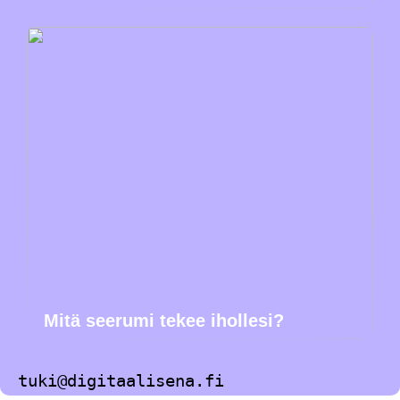
Mitä seerumi tekee ihollesi?
tuki@digitaalisena.fi