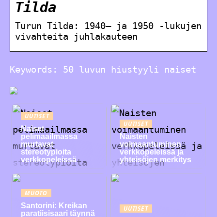
Tilda
Turun Tilda: 1940– ja 1950 -lukujen
vivahteita juhlakauteen
Keywords: 50 luvun hiustyyli naiset
UUTISET
UUTISET
Naiset
pelimaailmassa
Naisten
murtavat
voimaantuminen
stereotypioita
verkkopeleissä ja
verkkopeleissä
yhteisöjen merkitys
MUOTO
Santorini: Kreikan
UUTISET
paratiisisaari täynnä