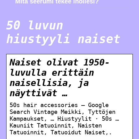
Mitä seerumi tekee ihollesi?
50 luvun
hiustyyli naiset
Naiset olivat 1950-
luvulla erittäin
naisellisia, ja
näyttivät …
50s hair accessories – Google
Search Vintage Meikki, Tyttöjen
Kampaukset, … Hiustyylit · 50s …
Kauniit Tatuoinnit, Naisten
Tatuoinnit, Tatuoidut Naiset,.