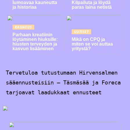
lumoavaa kauneutta
Kilpailuta ja löydä
ja historiaa
paras laina netistä
KAUNEUS
UUTISET
Parhaan kreatiinin
löytäminen hiuksille:
Mikä on CPQ ja
hiusten terveyden ja
miten se voi auttaa
kasvun lisääminen
yritystä?
Tervetuloa tutustumaan Hirvensalmen
sääennusteisiin – Täsmäsää ja Foreca
tarjoavat laadukkaat ennusteet