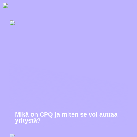
Mikä on CPQ ja miten se voi auttaa
yritystä?