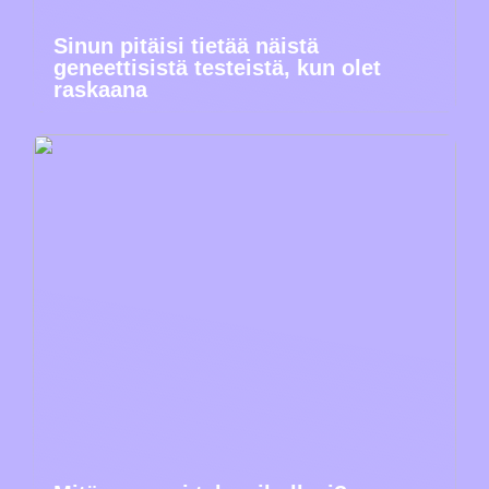
Sinun pitäisi tietää näistä
geneettisistä testeistä, kun olet
raskaana