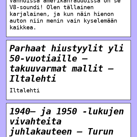
Vanhoissa amerikanraudoissa on se
V8-soundi! Olen tällainen
karjalainen, ja kun näin hienon
auton niin menin vain kyselemään
kaikkea.
Parhaat hiustyylit yli
50-vuotiaille –
takuuvarmat mallit –
Iltalehti
Iltalehti
1940– ja 1950 -lukujen
vivahteita
juhlakauteen – Turun