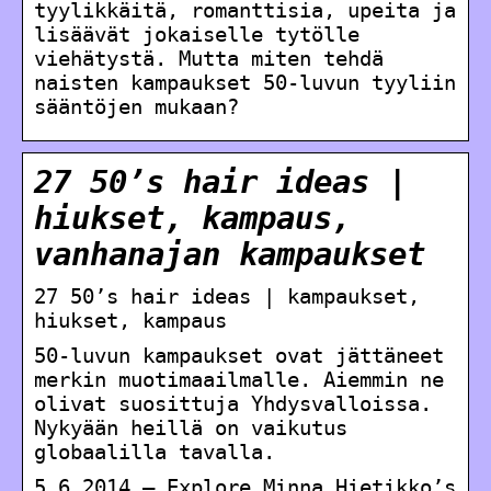
tyylikkäitä, romanttisia, upeita ja
lisäävät jokaiselle tytölle
viehätystä. Mutta miten tehdä
naisten kampaukset 50-luvun tyyliin
sääntöjen mukaan?
27 50’s hair ideas |
hiukset, kampaus,
vanhanajan kampaukset
27 50’s hair ideas | kampaukset,
hiukset, kampaus
50-luvun kampaukset ovat jättäneet
merkin muotimaailmalle. Aiemmin ne
olivat suosittuja Yhdysvalloissa.
Nykyään heillä on vaikutus
globaalilla tavalla.
5.6.2014 – Explore Minna Hietikko’s