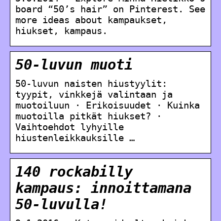
board “50’s hair” on Pinterest. See
more ideas about kampaukset,
hiukset, kampaus.
50-luvun muoti
50-luvun naisten hiustyylit:
tyypit, vinkkejä valintaan ja
muotoiluun · Erikoisuudet · Kuinka
muotoilla pitkät hiukset? ·
Vaihtoehdot lyhyille
hiustenleikkauksille …
140 rockabilly
kampaus: innoittamana
50-luvulla!