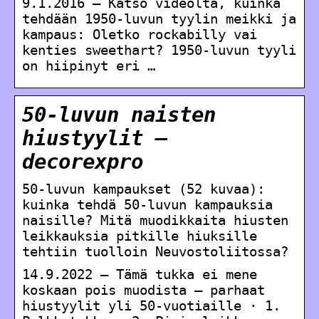
9.1.2016 — Katso videolta, kuinka
tehdään 1950-luvun tyylin meikki ja
kampaus: Oletko rockabilly vai
kenties sweethart? 1950-luvun tyyli
on hiipinyt eri …
50-luvun naisten
hiustyylit –
decorexpro
50-luvun kampaukset (52 kuvaa):
kuinka tehdä 50-luvun kampauksia
naisille? Mitä muodikkaita hiusten
leikkauksia pitkille hiuksille
tehtiin tuolloin Neuvostoliitossa?
14.9.2022 — Tämä tukka ei mene
koskaan pois muodista – parhaat
hiustyylit yli 50-vuotiaille · 1.