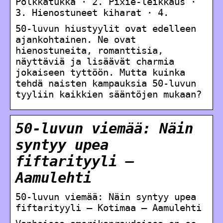
Polkkatukka · 2. Pixie-leikkaus ·
3. Hienostuneet kiharat · 4.
50-luvun hiustyylit ovat edelleen
ajankohtainen. Ne ovat
hienostuneita, romanttisia,
näyttäviä ja lisäävät charmia
jokaiseen tyttöön. Mutta kuinka
tehdä naisten kampauksia 50-luvun
tyyliin kaikkien sääntöjen mukaan?
50-luvun viemää: Näin
syntyy upea
fiftarityyli –
Aamulehti
50-luvun viemää: Näin syntyy upea
fiftarityyli – Kotimaa – Aamulehti