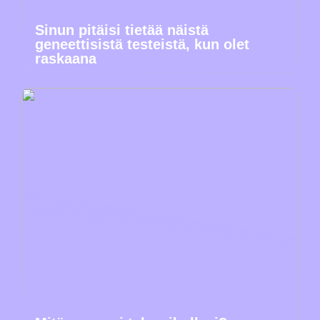
Sinun pitäisi tietää näistä
geneettisistä testeistä, kun olet
raskaana