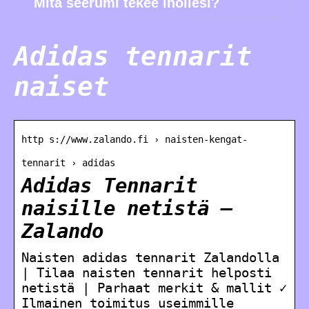
Mitä seerumi tekee ihollesi?
Adidas tennarit
naiset
http s://www.zalando.fi › naisten-kengat-
tennarit › adidas
Adidas Tennarit
naisille netistä –
Zalando
Naisten adidas tennarit Zalandolla
| Tilaa naisten tennarit helposti
netistä | Parhaat merkit & mallit ✓
Ilmainen toimitus useimmille