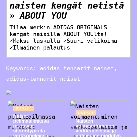
naisten kengät netistä
» ABOUT YOU
Tilaa merkin ADIDAS ORIGINALS
kengät naisille ABOUT YOUlta!
✓Maksu laskulla ✓Suuri valikoima
✓Ilmainen palautus
Keywords: adidas tennarit naiset,
adidas-tennarit naiset
UUTISET
UUTISET
Naiset
pelimaailmassa
Naisten
murtavat
voimaantuminen
stereotypioita
verkkopeleissä ja
verkkopeleissä
yhteisöjen merkitys