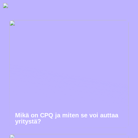
Mikä on CPQ ja miten se voi auttaa
yritystä?