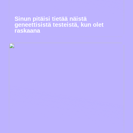
Sinun pitäisi tietää näistä
geneettisistä testeistä, kun olet
raskaana