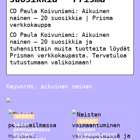
CD Paula Koivuniemi: Aikuinen
nainen – 20 suosikkia | Prisma
verkkokauppa
CD Paula Koivuniemi: Aikuinen
nainen – 20 suosikkia ja
tuhansittain muita tuotteita löydät
Prisman verkkokaupasta. Tervetuloa
tutustumaan valikoimaan!
Keywords: aikuinen nainen
UUTISET
UUTISET
Naiset
pelimaailmassa
Naisten
murtavat
voimaantuminen
stereotypioita
verkkopeleissä ja