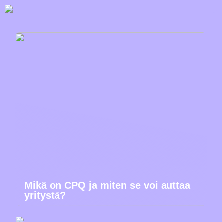
Mikä on CPQ ja miten se voi auttaa
yritystä?