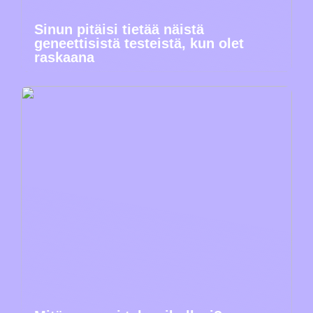
Sinun pitäisi tietää näistä
geneettisistä testeistä, kun olet
raskaana