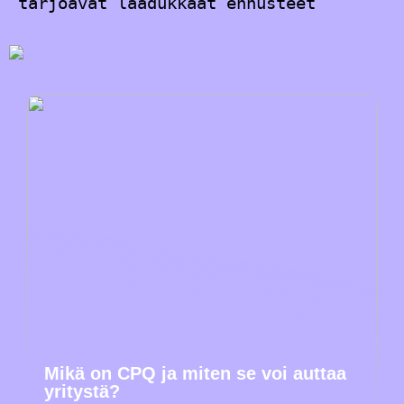
tarjoavat laadukkaat ennusteet
Mikä on CPQ ja miten se voi auttaa
yritystä?