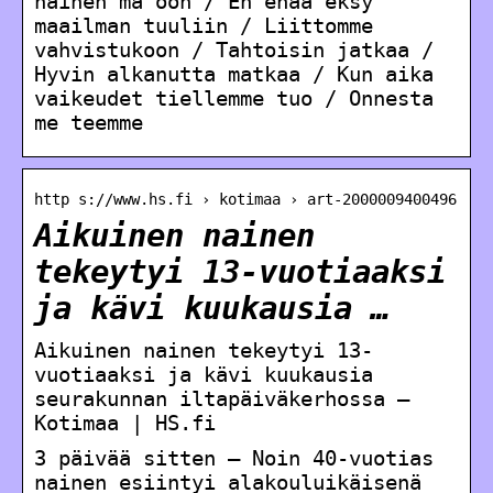
nainen mä oon / En enää eksy
maailman tuuliin / Liittomme
vahvistukoon / Tahtoisin jatkaa /
Hyvin alkanutta matkaa / Kun aika
vaikeudet tiellemme tuo / Onnesta
me teemme
http s://www.hs.fi › kotimaa › art-2000009400496
Aikuinen nainen
tekeytyi 13-vuotiaaksi
ja kävi kuukausia …
Aikuinen nainen tekeytyi 13-
vuotiaaksi ja kävi kuukausia
seurakunnan iltapäiväkerhossa –
Kotimaa | HS.fi
3 päivää sitten — Noin 40-vuotias
nainen esiintyi alakouluikäisenä