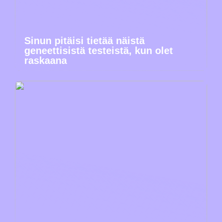
Sinun pitäisi tietää näistä
geneettisistä testeistä, kun olet
raskaana