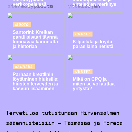
verkkopeleissä
yhteisöjen merkitys
MUOTO
Santorini: Kreikan
UUTISET
paratiisisaari täynnä
lumoavaa kauneutta
Kilpailuta ja löydä
ja historiaa
paras laina netistä
KAUNEUS
UUTISET
Parhaan kreatiinin
löytäminen hiuksille:
Mikä on CPQ ja
hiusten terveyden ja
miten se voi auttaa
kasvun lisääminen
yritystä?
Tervetuloa tutustumaan Hirvensalmen
sääennusteisiin – Täsmäsää ja Foreca