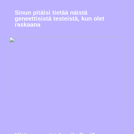
Sinun pitäisi tietää näistä
geneettisistä testeistä, kun olet
raskaana