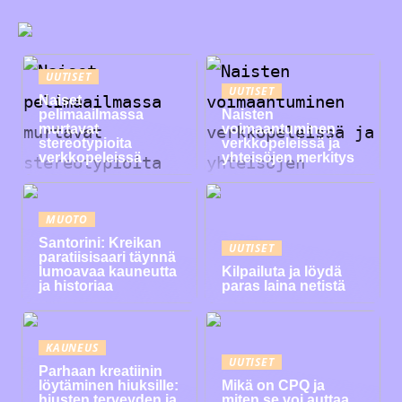
UUTISET
UUTISET
Naiset
pelimaailmassa
Naisten
murtavat
voimaantuminen
stereotypioita
verkkopeleissä ja
verkkopeleissä
yhteisöjen merkitys
MUOTO
Santorini: Kreikan
UUTISET
paratiisisaari täynnä
lumoavaa kauneutta
Kilpailuta ja löydä
ja historiaa
paras laina netistä
KAUNEUS
UUTISET
Parhaan kreatiinin
löytäminen hiuksille:
Mikä on CPQ ja
hiusten terveyden ja
miten se voi auttaa