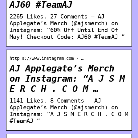
AJ60 #TeamAJ
2265 Likes, 27 Comments – AJ
Applegate’s Merch (@ajsmerch) on
Instagram: “60% Off Until End Of
May! Checkout Code: AJ60 #TeamAJ ”
http s://www.instagram.com › …
AJ Applegate’s Merch
on Instagram: “A J S M
E R C H . C O M …
1141 Likes, 8 Comments – AJ
Applegate’s Merch (@ajsmerch) on
Instagram: “A J S M E R C H . C O M
#TeamAJ ”