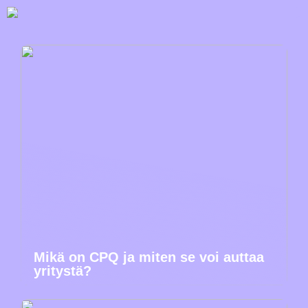
Mikä on CPQ ja miten se voi auttaa
yritystä?