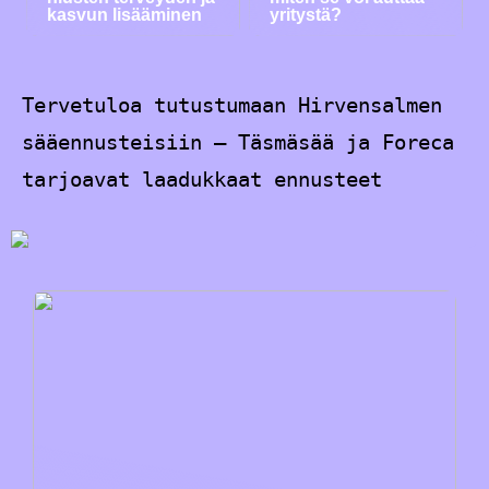
kasvun lisääminen
yritystä?
Tervetuloa tutustumaan Hirvensalmen
sääennusteisiin – Täsmäsää ja Foreca
tarjoavat laadukkaat ennusteet