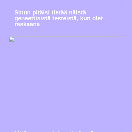
Sinun pitäisi tietää näistä
geneettisistä testeistä, kun olet
raskaana