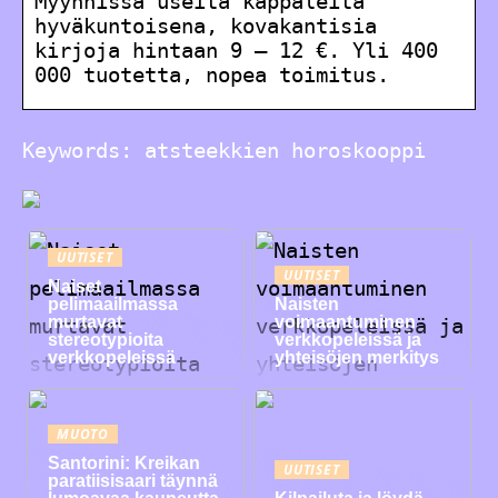
Myynnissä useita kappaleita
hyväkuntoisena, kovakantisia
kirjoja hintaan 9 – 12 €. Yli 400
000 tuotetta, nopea toimitus.
Keywords: atsteekkien horoskooppi
UUTISET
UUTISET
Naiset
pelimaailmassa
Naisten
murtavat
voimaantuminen
stereotypioita
verkkopeleissä ja
verkkopeleissä
yhteisöjen merkitys
MUOTO
Santorini: Kreikan
UUTISET
paratiisisaari täynnä