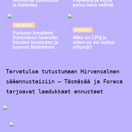
lumoavaa kauneutta
Kilpailuta ja löydä
ja historiaa
paras laina netistä
KAUNEUS
UUTISET
Parhaan kreatiinin
löytäminen hiuksille:
Mikä on CPQ ja
hiusten terveyden ja
miten se voi auttaa
kasvun lisääminen
yritystä?
Tervetuloa tutustumaan Hirvensalmen
sääennusteisiin – Täsmäsää ja Foreca
tarjoavat laadukkaat ennusteet