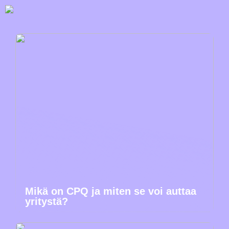
Mikä on CPQ ja miten se voi auttaa
yritystä?