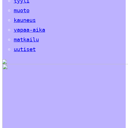
tyyli
muoto
kauneus
vapaa-aika
matkailu
uutiset