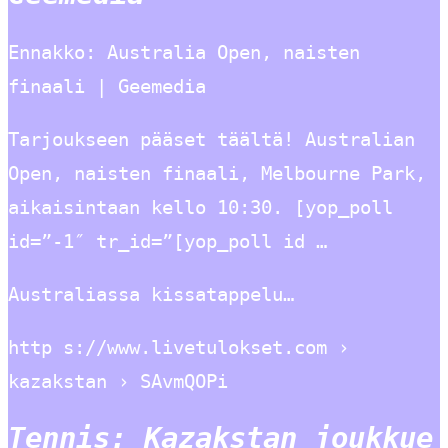
Ennakko: Australia Open, naisten
finaali | Geemedia
Tarjoukseen pääset täältä! Australian
Open, naisten finaali, Melbourne Park,
aikaisintaan kello 10:30. [yop_poll
id=”-1″ tr_id=”[yop_poll id …
Australiassa kissatappelu…
http s://www.livetulokset.com ›
kazakstan › SAvmQOPi
Tennis: Kazakstan joukkue