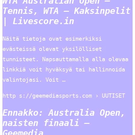
WTA Australian Open –
Tennis, WTA – Kaksinpelit
| Livescore.in
Näitä tietoja ovat esimerkiksi
evästeissä olevat yksilölliset
tunnisteet. Napsauttamalla alla olevaa
linkkiä voit hyväksyä tai hallinnoida
valintojasi. Voit …
http s://geemediasports.com › UUTISET
Ennakko: Australia Open,
naisten finaali –
Geemedia