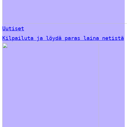
Uutiset
Kilpailuta ja löydä paras laina netistä