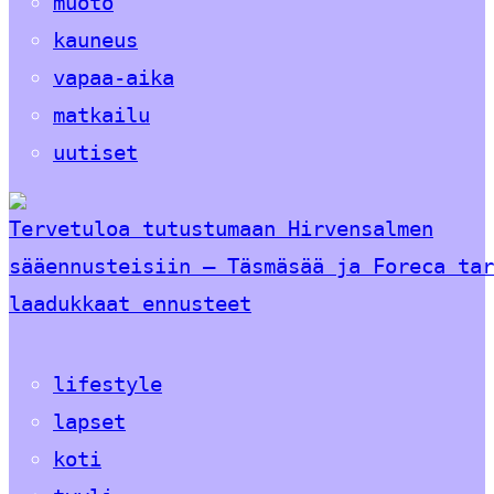
muoto
kauneus
vapaa-aika
matkailu
uutiset
Tervetuloa tutustumaan Hirvensalmen
sääennusteisiin – Täsmäsää ja Foreca tar
laadukkaat ennusteet
lifestyle
lapset
koti