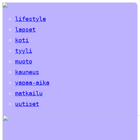
lifestyle
lapset
koti
tyyli
muoto
kauneus
vapaa-aika
matkailu
uutiset