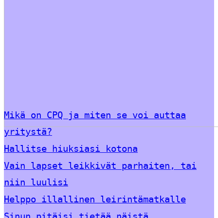
Mikä on CPQ ja miten se voi auttaa
yritystä?
Hallitse hiuksiasi kotona
Vain lapset leikkivät parhaiten, tai
niin luulisi
Helppo illallinen leirintämatkalle
Sinun pitäisi tietää näistä