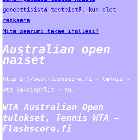
geneettisistä testeistä, kun olet
raskaana
Mitä seerumi tekee ihollesi?
Australian open
naiset
http s://www.flashscore.fi › tennis ›
wta-kaksinpelit › au…
WTA Australian Open
tulokset, Tennis WTA –
Flashscore.fi