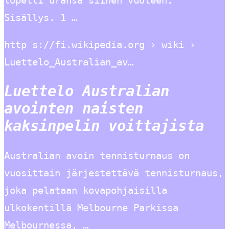
lopetti uransa siihen vuoteen.
Sisällys. 1 …
http s://fi.wikipedia.org › wiki ›
Luettelo_Australian_av…
Luettelo Australian
avointen naisten
kaksinpelin voittajista
Australian avoin tennisturnaus on
vuosittain järjestettävä tennisturnaus,
joka pelataan kovapohjaisilla
ulkokentillä Melbourne Parkissa
Melbournessa, …