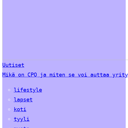
Uutiset
Mikä on CPQ ja miten se voi auttaa yrity
lifestyle
lapset
koti
tyyli