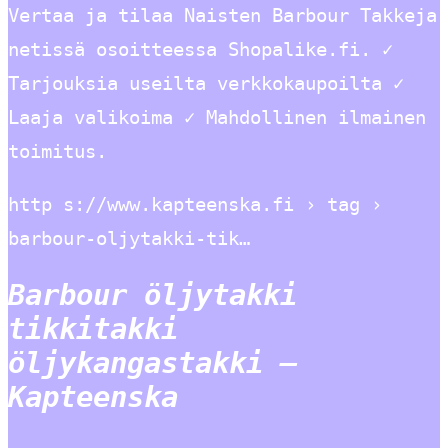
Vertaa ja tilaa Naisten Barbour Takkeja
netissä osoitteessa Shopalike.fi. ✓
Tarjouksia useilta verkkokaupoilta ✓
Laaja valikoima ✓ Mahdollinen ilmainen
toimitus.
http s://www.kapteenska.fi › tag ›
barbour-oljytakki-tik…
Barbour öljytakki
tikkitakki
öljykangastakki –
Kapteenska