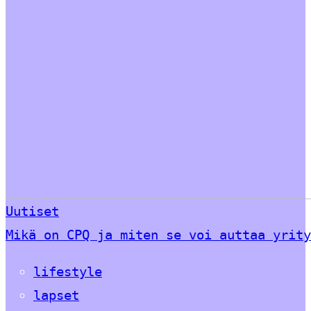
Uutiset
Mikä on CPQ ja miten se voi auttaa yrity
lifestyle
lapset