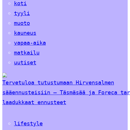
koti
tyyli
muoto
kauneus
vapaa-aika
matkailu
uutiset
Tervetuloa tutustumaan Hirvensalmen
sääennusteisiin – Täsmäsää ja Foreca tar
laadukkaat ennusteet
lifestyle