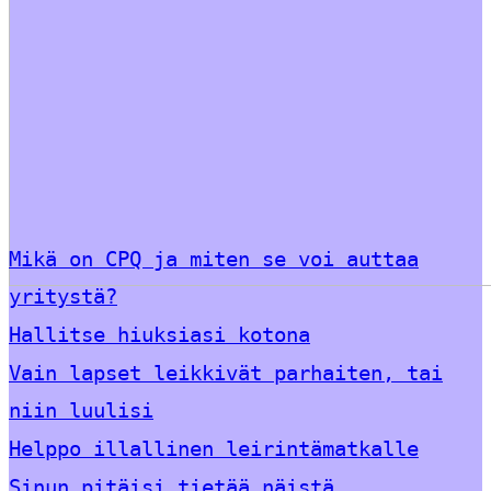
Mikä on CPQ ja miten se voi auttaa
yritystä?
Hallitse hiuksiasi kotona
Vain lapset leikkivät parhaiten, tai
niin luulisi
Helppo illallinen leirintämatkalle
Sinun pitäisi tietää näistä