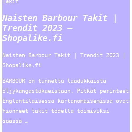
Takit
Naisten Barbour Takit |
Trendit 2023 –
Shopalike.fi
Naisten Barbour Takit | Trendit 2023 |
Shopalike.fi
BARBOUR on tunnettu laadukkaista
öljykangastakaeistaan. Pitkät perinteet
Englantilaisessa kartanomaisemissa ovat
hionneet takit todella toimiviksi
säässä …