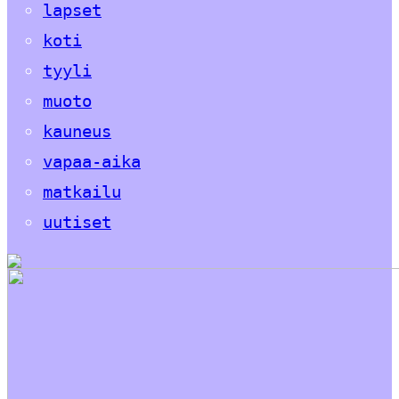
lapset
koti
tyyli
muoto
kauneus
vapaa-aika
matkailu
uutiset