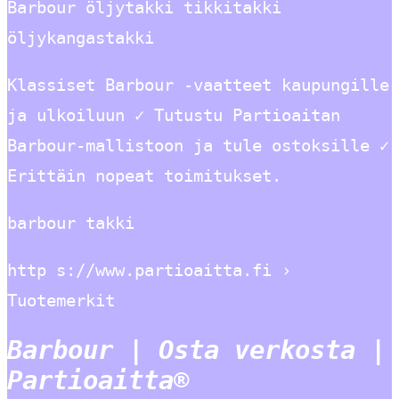
Barbour öljytakki tikkitakki
öljykangastakki
Klassiset Barbour -vaatteet kaupungille
ja ulkoiluun ✓ Tutustu Partioaitan
Barbour-mallistoon ja tule ostoksille ✓
Erittäin nopeat toimitukset.
barbour takki
http s://www.partioaitta.fi ›
Tuotemerkit
Barbour | Osta verkosta |
Partioaitta®