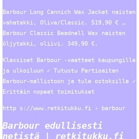
Barbour Long Cannich Wax Jacket naisten
vahatakki, Olive/Classic. 519,90 € …
Barbour Classic Beadnell Wax naisten
öljytakki, oliivi. 349,90 €.
Klassiset Barbour -vaatteet kaupungille
ja ulkoiluun ✓ Tutustu Partioaitan
Barbour-mallistoon ja tule ostoksille ✓
Erittäin nopeat toimitukset
http s://www.retkitukku.fi › barbour
Barbour edullisesti
netistä | retkitukku.fi