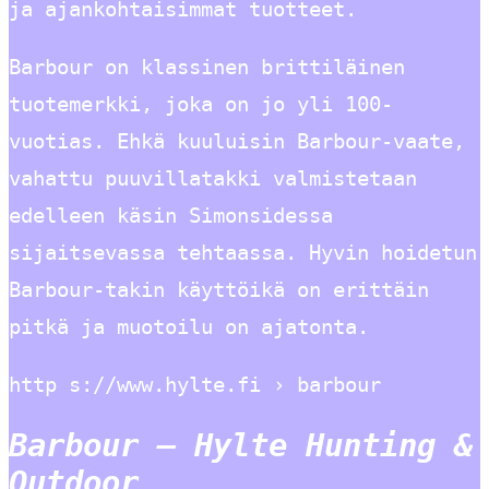
ja ajankohtaisimmat tuotteet.
Barbour on klassinen brittiläinen
tuotemerkki, joka on jo yli 100-
vuotias. Ehkä kuuluisin Barbour-vaate,
vahattu puuvillatakki valmistetaan
edelleen käsin Simonsidessa
sijaitsevassa tehtaassa. Hyvin hoidetun
Barbour-takin käyttöikä on erittäin
pitkä ja muotoilu on ajatonta.
http s://www.hylte.fi › barbour
Barbour – Hylte Hunting &
Outdoor