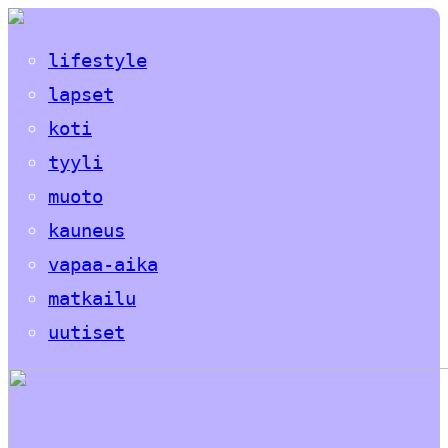
lifestyle
lapset
koti
tyyli
muoto
kauneus
vapaa-aika
matkailu
uutiset