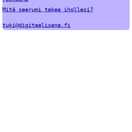
Mitä seerumi tekee ihollesi?
tuki@digitaalisena.fi