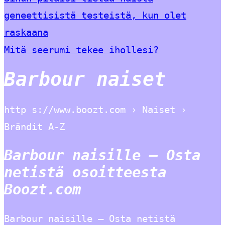
geneettisistä testeistä, kun olet
raskaana
Mitä seerumi tekee ihollesi?
Barbour naiset
http s://www.boozt.com › Naiset ›
Brändit A-Z
Barbour naisille – Osta
netistä osoitteesta
Boozt.com
Barbour naisille – Osta netistä