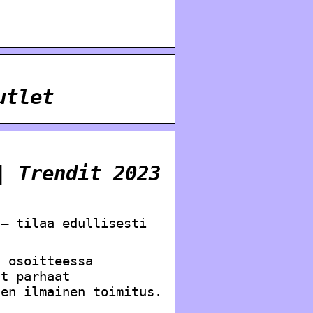
utlet
| Trendit 2023
 – tilaa edullisesti
ä osoitteessa
ät parhaat
nen ilmainen toimitus.