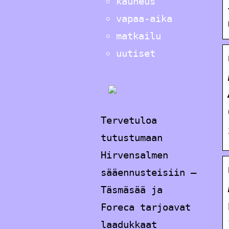
kauneus
vapaa-aika
matkailu
uutiset
Tervetuloa
tutustumaan
Hirvensalmen
sääennusteisiin –
Täsmäsää ja
Foreca tarjoavat
laadukkaat