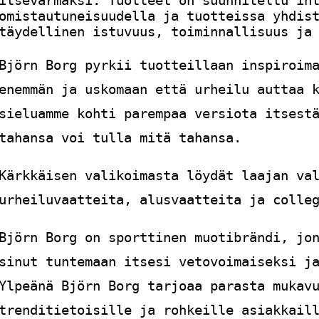
omistautuneisuudella ja tuotteissa yhdis
täydellinen istuvuus, toiminnallisuus ja
Björn Borg pyrkii tuotteillaan inspiroim
enemmän ja uskomaan että urheilu auttaa 
sieluamme kohti parempaa versiota itsest
tahansa voi tulla mitä tahansa.
Kärkkäisen valikoimasta löydät laajan va
urheiluvaatteita, alusvaatteita ja colle
Björn Borg on sporttinen muotibrändi, jo
sinut tuntemaan itsesi vetovoimaiseksi j
Ylpeänä Björn Borg tarjoaa parasta mukav
trenditietoisille ja rohkeille asiakkail