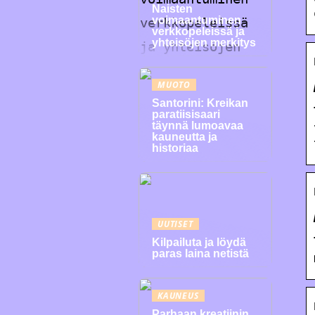
Naisten
voimaantuminen
verkkopeleissä ja
yhteisöjen merkitys
MUOTO
Santorini: Kreikan
paratiisisaari
täynnä lumoavaa
kauneutta ja
historiaa
UUTISET
Kilpailuta ja löydä
paras laina netistä
KAUNEUS
Parhaan kreatiinin