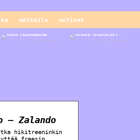
Sinun pitäisi
tietää näistä
ika
matkailu
uutiset
geneettisistä
testeistä, kun
Mitä seerumi
olet raskaana
tekee ihollesi?
o – Zalando
otka hikitreeninkin
lyttää freesin