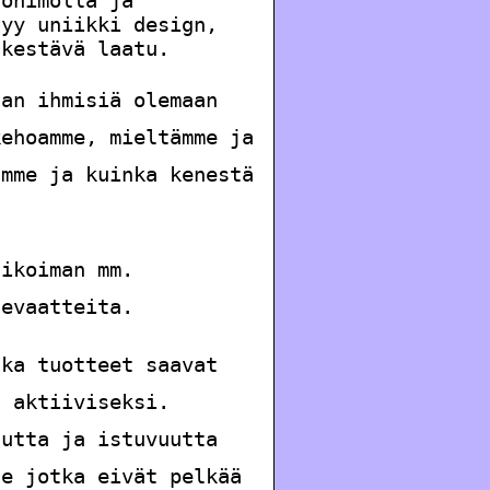
tyy uniikki design,
 kestävä laatu.
aan ihmisiä olemaan
kehoamme, mieltämme ja
ämme ja kuinka kenestä
likoiman mm.
gevaatteita.
nka tuotteet saavat
a aktiiviseksi.
uutta ja istuvuutta
le jotka eivät pelkää