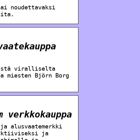
tai noudettavaksi
eita.
vaatekauppa
istä viralliselta
ja miesten Björn Borg
m verkkokauppa
 ja alusvaatemerkki
aktiiviseksi ja
tohimolla ja