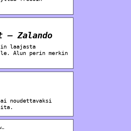
t – Zalando
äin laajasta
lle. Alun perin merkin
tai noudettavaksi
eita.
v…