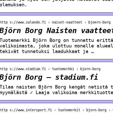
olemuksen.
http s://www.zalando.fi › naiset-vaatteet › bjoern-borg
Björn Borg Naisten vaattee
Tuotemerkki Björn Borg on tunnettu eritt
valikoimasta, joka ulottuu monelle aluee
tekivät tunnetuksi laadukkaat ja …
http s://www.stadium.fi › tuotemerkki › bjorn-borg
Björn Borg – stadium.fi
Tilaa naisten Björn Borg kengät netistä 
myymälästä ✓ Laaja valikoima merkkituott
http s://www.intersport.fi › tuotemerkit › bjorn-borg › 