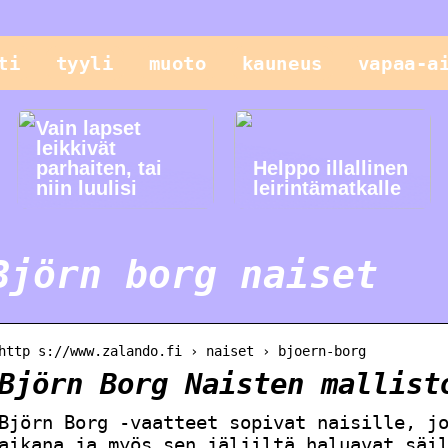
ti
tyyli
muoto
kauneus
vapaa-a
Vain lapset
leikkivät
parhaiten, tai
Helppo illallinen
niin luulisi
leirintämatkalle
Björn borg naiset
http s://www.zalando.fi › naiset › bjoern-borg
Björn Borg Naisten mallist
Björn Borg -vaatteet sopivat naisille, j
aikana ja myös sen jäljiltä haluavat säi