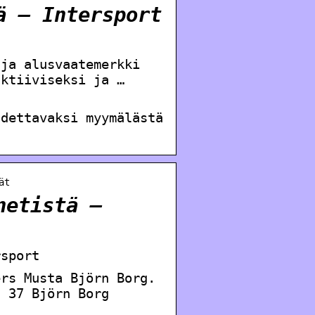
ä – Intersport
 ja alusvaatemerkki
aktiiviseksi ja …
udettavaksi myymälästä
ät
netistä –
rsport
ers Musta Björn Borg.
n 37 Björn Borg