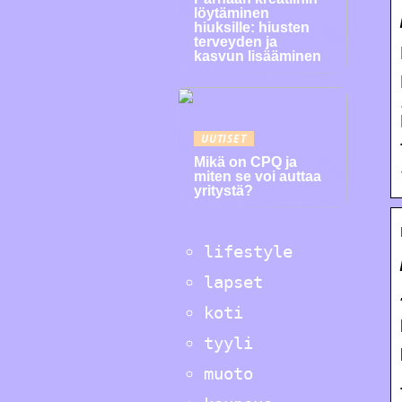
löytäminen
hiuksille: hiusten
terveyden ja
kasvun lisääminen
UUTISET
Mikä on CPQ ja
miten se voi auttaa
yritystä?
lifestyle
lapset
koti
tyyli
muoto