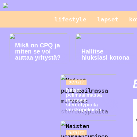
lifestyle
lapset
ko
Mikä on CPQ ja
miten se voi
Hallitse
auttaa yritystä?
hiuksiasi kotona
UUTISET
Naiset
pelimaailmassa
murtavat
stereotypioita
verkkopeleissä
UUTISET