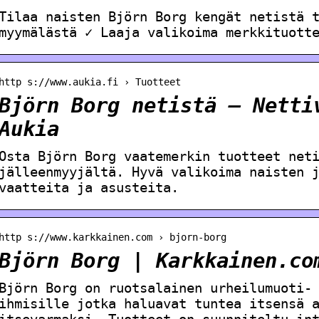
Tilaa naisten Björn Borg kengät netistä 
myymälästä ✓ Laaja valikoima merkkituott
http s://www.aukia.fi › Tuotteet
Björn Borg netistä – Netti
Aukia
Osta Björn Borg vaatemerkin tuotteet net
jälleenmyyjältä. Hyvä valikoima naisten 
vaatteita ja asusteita.
http s://www.karkkainen.com › bjorn-borg
Björn Borg | Karkkainen.co
Björn Borg on ruotsalainen urheilumuoti-
ihmisille jotka haluavat tuntea itsensä 
itsevarmaksi. Tuotteet on suunniteltu in