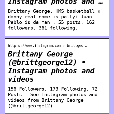
Instagram photos and …
Brittany George. HMS basketball ✌️
danny real name is patty✌️ Juan
Pablo is da man . 55 posts. 162
followers. 361 following.
http s://www.instagram.com › brittgeor…
Brittany George
(@brittgeorge12) •
Instagram photos and
videos
156 Followers, 173 Following, 72
Posts – See Instagram photos and
videos from Brittany George
(@brittgeorge12)