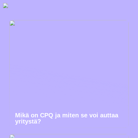
Mikä on CPQ ja miten se voi auttaa
yritystä?