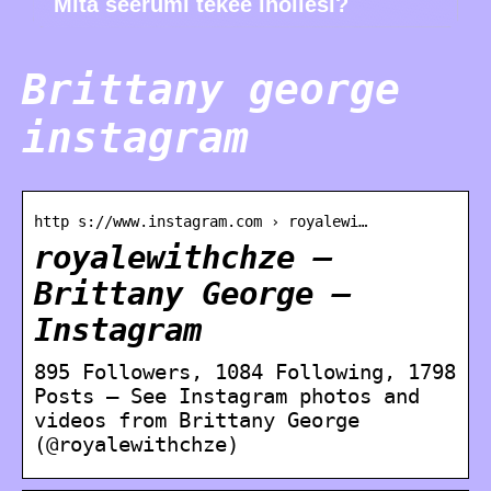
Mitä seerumi tekee ihollesi?
Brittany george
instagram
http s://www.instagram.com › royalewi…
royalewithchze –
Brittany George –
Instagram
895 Followers, 1084 Following, 1798
Posts – See Instagram photos and
videos from Brittany George
(@royalewithchze)