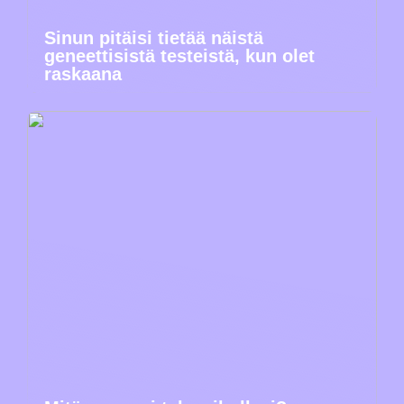
Sinun pitäisi tietää näistä
geneettisistä testeistä, kun olet
raskaana