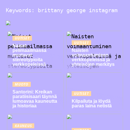
Keywords: brittany george instagram
UUTISET
UUTISET
Naiset
pelimaailmassa
Naisten
murtavat
voimaantuminen
stereotypioita
verkkopeleissä ja
verkkopeleissä
yhteisöjen merkitys
MUOTO
Santorini: Kreikan
UUTISET
paratiisisaari täynnä
lumoavaa kauneutta
Kilpailuta ja löydä
ja historiaa
paras laina netistä
KAUNEUS