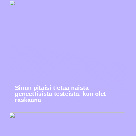
Sinun pitäisi tietää näistä
geneettisistä testeistä, kun olet
raskaana