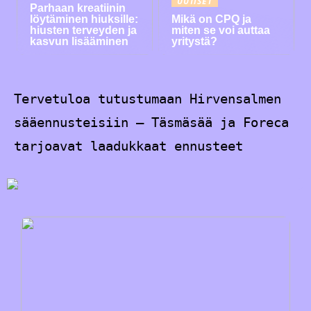
UUTISET
Parhaan kreatiinin
löytäminen hiuksille:
Mikä on CPQ ja
hiusten terveyden ja
miten se voi auttaa
kasvun lisääminen
yritystä?
Tervetuloa tutustumaan Hirvensalmen
sääennusteisiin – Täsmäsää ja Foreca
tarjoavat laadukkaat ennusteet