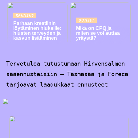
KAUNEUS
UUTISET
Parhaan kreatiinin
löytäminen hiuksille:
Mikä on CPQ ja
hiusten terveyden ja
miten se voi auttaa
kasvun lisääminen
yritystä?
Tervetuloa tutustumaan Hirvensalmen
sääennusteisiin – Täsmäsää ja Foreca
tarjoavat laadukkaat ennusteet