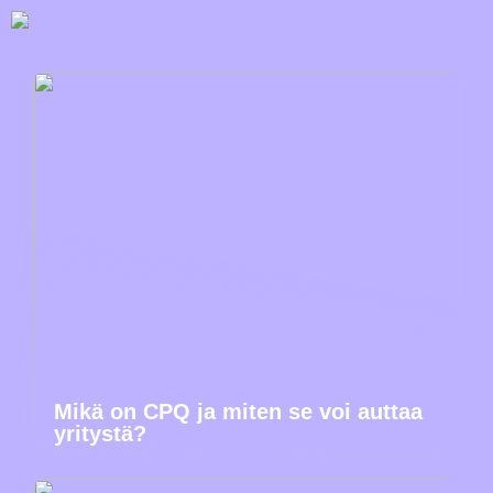
Mikä on CPQ ja miten se voi auttaa
yritystä?