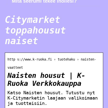
Mitä seerumi tekee ihollesi?
Citymarket
toppahousut
naiset
http s://www.k-ruoka.fi › tuotehaku › naisten-
vaatteet
Naisten housut | K-
Ruoka Verkkokauppa
Katso Naisten housut. Tutustu nyt
K-Citymarketin laajaan valikoimaan
ja tuotteisiin.