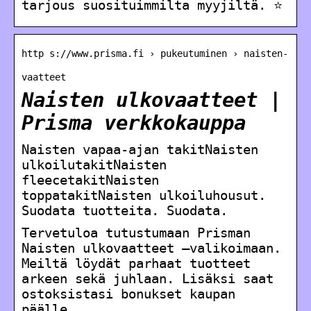
tarjous suosituimmilta myyjiltä. ⭐
http s://www.prisma.fi › pukeutuminen › naisten-
vaatteet
Naisten ulkovaatteet |
Prisma verkkokauppa
Naisten vapaa-ajan takitNaisten
ulkoilutakitNaisten
fleecetakitNaisten
toppatakitNaisten ulkoiluhousut.
Suodata tuotteita. Suodata.
Tervetuloa tutustumaan Prisman
Naisten ulkovaatteet –valikoimaan.
Meiltä löydät parhaat tuotteet
arkeen sekä juhlaan. Lisäksi saat
ostoksistasi bonukset kaupan
päälle.