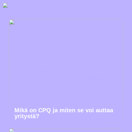
Mikä on CPQ ja miten se voi auttaa
yritystä?