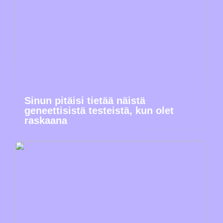
Sinun pitäisi tietää näistä
geneettisistä testeistä, kun olet
raskaana