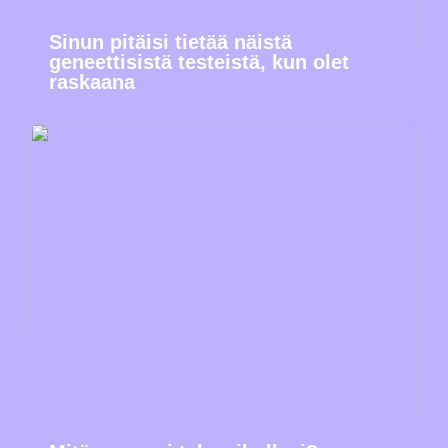
Sinun pitäisi tietää näistä
geneettisistä testeistä, kun olet
raskaana