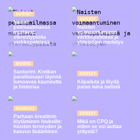
UUTISET
UUTISET
Naiset
pelimaailmassa
Naisten
murtavat
voimaantuminen
stereotypioita
verkkopeleissä ja
verkkopeleissä
yhteisöjen merkitys
MUOTO
Santorini: Kreikan
UUTISET
paratiisisaari täynnä
lumoavaa kauneutta
Kilpailuta ja löydä
ja historiaa
paras laina netistä
KAUNEUS
UUTISET
Parhaan kreatiinin
löytäminen hiuksille:
Mikä on CPQ ja
hiusten terveyden ja
miten se voi auttaa
kasvun lisääminen
yritystä?