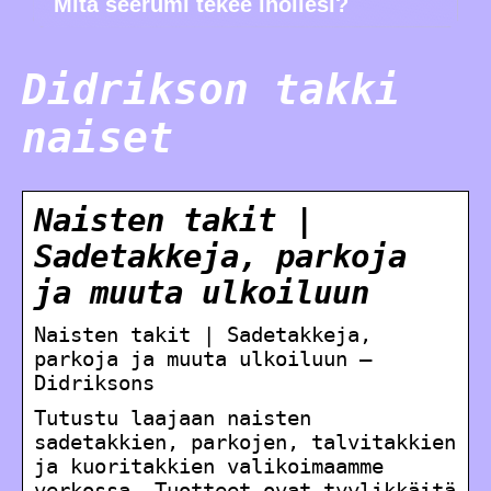
Mitä seerumi tekee ihollesi?
Didrikson takki
naiset
Naisten takit |
Sadetakkeja, parkoja
ja muuta ulkoiluun
Naisten takit | Sadetakkeja,
parkoja ja muuta ulkoiluun –
Didriksons
Tutustu laajaan naisten
sadetakkien, parkojen, talvitakkien
ja kuoritakkien valikoimaamme
verkossa. Tuotteet ovat tyylikkäitä