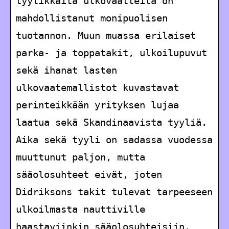
tyylikkäitä ulkovaatteita on
mahdollistanut monipuolisen
tuotannon. Muun muassa erilaiset
parka- ja toppatakit, ulkoilupuvut
sekä ihanat lasten
ulkovaatemallistot kuvastavat
perinteikkään yrityksen lujaa
laatua sekä Skandinaavista tyyliä.
Aika sekä tyyli on sadassa vuodessa
muuttunut paljon, mutta
sääolosuhteet eivät, joten
Didriksons takit tulevat tarpeeseen
ulkoilmasta nauttiville
haastaviinkin sääolosuhteisiin.