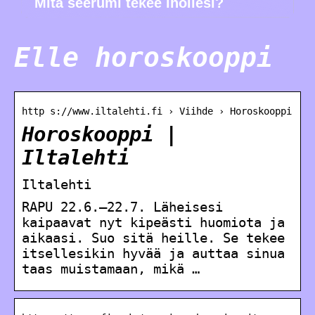
Mitä seerumi tekee ihollesi?
Elle horoskooppi
http s://www.iltalehti.fi › Viihde › Horoskooppi
Horoskooppi |
Iltalehti
Iltalehti
RAPU 22.6.–22.7. Läheisesi
kaipaavat nyt kipeästi huomiota ja
aikaasi. Suo sitä heille. Se tekee
itsellesikin hyvää ja auttaa sinua
taas muistamaan, mikä …