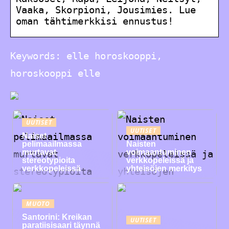
Vaaka, Skorpioni, Jousimies. Lue
oman tähtimerkkisi ennustus!
Keywords: elle horoskooppi,
horoskooppi elle
UUTISET
UUTISET
Naiset
pelimaailmassa
Naisten
murtavat
voimaantuminen
stereotypioita
verkkopeleissä ja
verkkopeleissä
yhteisöjen merkitys
MUOTO
Santorini: Kreikan
UUTISET
paratiisisaari täynnä