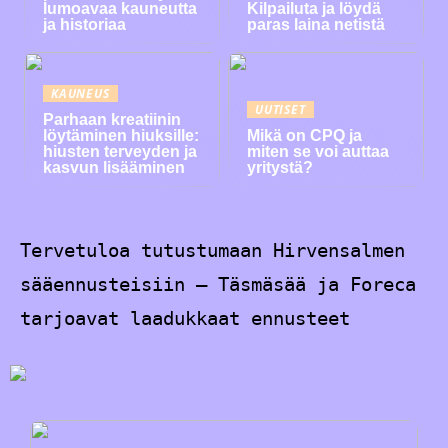
lumoavaa kauneutta
Kilpailuta ja löydä
ja historiaa
paras laina netistä
KAUNEUS
UUTISET
Parhaan kreatiinin
löytäminen hiuksille:
Mikä on CPQ ja
hiusten terveyden ja
miten se voi auttaa
kasvun lisääminen
yritystä?
Tervetuloa tutustumaan Hirvensalmen
sääennusteisiin – Täsmäsää ja Foreca
tarjoavat laadukkaat ennusteet