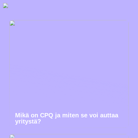
Mikä on CPQ ja miten se voi auttaa
yritystä?