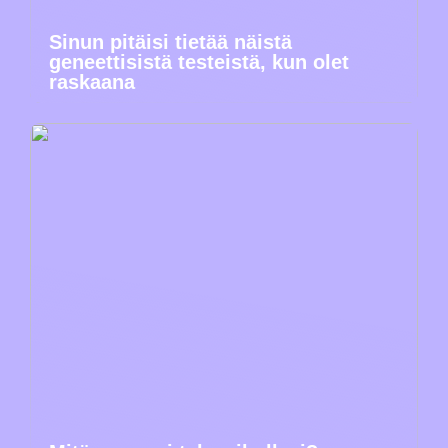
Sinun pitäisi tietää näistä
geneettisistä testeistä, kun olet
raskaana