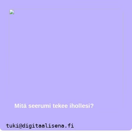
Mitä seerumi tekee ihollesi?
tuki@digitaalisena.fi