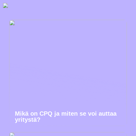
Mikä on CPQ ja miten se voi auttaa
yritystä?