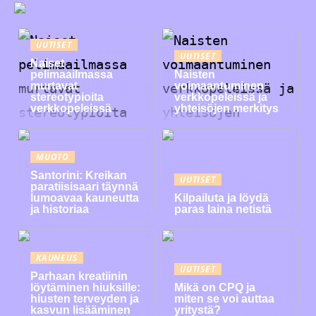
UUTISET
UUTISET
Naiset
pelimaailmassa
Naisten
murtavat
voimaantuminen
stereotypioita
verkkopeleissä ja
verkkopeleissä
yhteisöjen merkitys
MUOTO
Santorini: Kreikan
UUTISET
paratiisisaari täynnä
lumoavaa kauneutta
Kilpailuta ja löydä
ja historiaa
paras laina netistä
KAUNEUS
UUTISET
Parhaan kreatiinin
löytäminen hiuksille:
Mikä on CPQ ja
hiusten terveyden ja
miten se voi auttaa
kasvun lisääminen
yritystä?