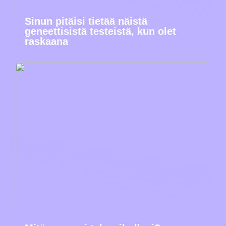
Sinun pitäisi tietää näistä
geneettisistä testeistä, kun olet
raskaana