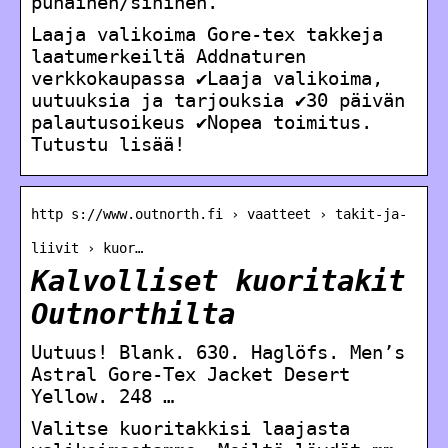
punainen/sininen.
Laaja valikoima Gore-tex takkeja
laatumerkeiltä Addnaturen
verkkokaupassa ✔Laaja valikoima,
uutuuksia ja tarjouksia ✔30 päivän
palautusoikeus ✔Nopea toimitus.
Tutustu lisää!
http s://www.outnorth.fi › vaatteet › takit-ja-
liivit › kuor…
Kalvolliset kuoritakit
Outnorthilta
Uutuus! Blank. 630. Haglöfs. Men’s
Astral Gore-Tex Jacket Desert
Yellow. 248 …
Valitse kuoritakkisi laajasta