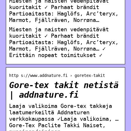
Miesten ja naisten vedenpitävät
kuoritakit ✓ Parhaat brändit
Partioaitasta: Haglöfs, Arc’teryx,
Marmot, Fjällräven, Norrøna…
Miesten ja naisten vedenpitävät
kuoritakit ✓ Parhaat brändit
Partioaitasta: Haglöfs, Arc’teryx,
Marmot, Fjällräven, Norrøna… ✓
Erittäin nopeat toimitukset ✓
http s://www.addnature.fi › goretex-takit
Gore-tex takit netistä
| addnature.fi
Laaja valikoima Gore-tex takkeja
laatumerkeiltä Addnaturen
verkkokaupassa ✓Laaja valikoima, …
Gore-Tex Paclite Takki Naiset,