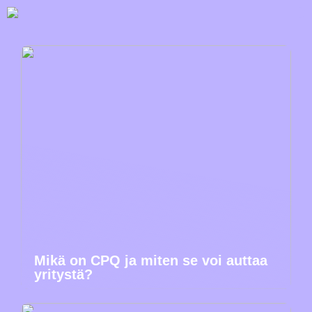
Mikä on CPQ ja miten se voi auttaa
yritystä?