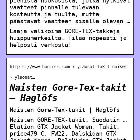
pienistä huokosista, jotka hylkivät
vaatteet pinnalle tulevaan
kosteutta ja tuulta, mutta
päästävät vaatteen sisällä olevan …
Laaja valikoima GORE-TEX-takkeja
huippumerkeiltä. Tilaa nopeasti ja
helposti verkosta!
http s://www.haglofs.com › ylaosat-takit-naiset
› ylaosat…
Naisten Gore-Tex-takit
– Haglöfs
Naisten Gore-Tex-takit | Haglöfs
Naisten GORE-TEX-takit. Suodatin …
Elation GTX Jacket Women. Takit.
price479 €. FW22. Dalskidan GTX