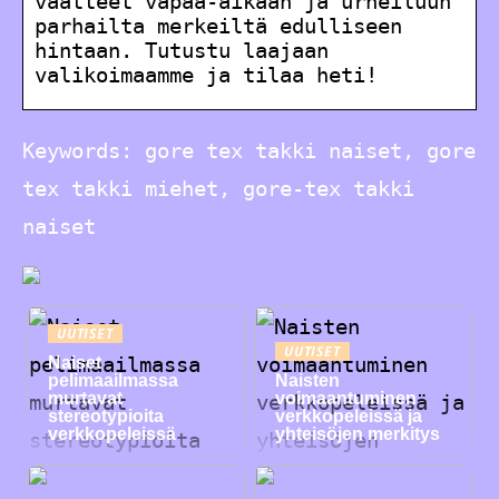
vaatteet vapaa-aikaan ja urheiluun
parhailta merkeiltä edulliseen
hintaan. Tutustu laajaan
valikoimaamme ja tilaa heti!
Keywords: gore tex takki naiset, gore
tex takki miehet, gore-tex takki
naiset
UUTISET
UUTISET
Naiset
pelimaailmassa
Naisten
murtavat
voimaantuminen
stereotypioita
verkkopeleissä ja
verkkopeleissä
yhteisöjen merkitys