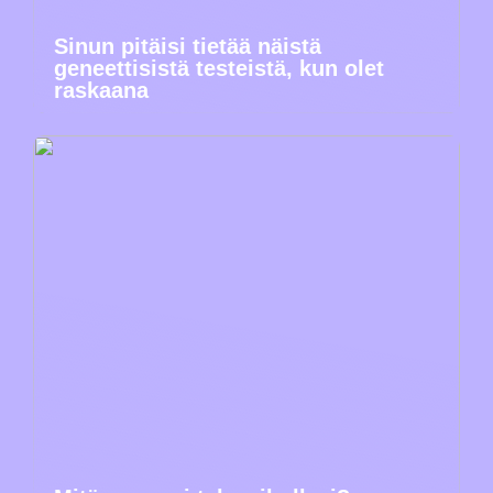
Sinun pitäisi tietää näistä
geneettisistä testeistä, kun olet
raskaana