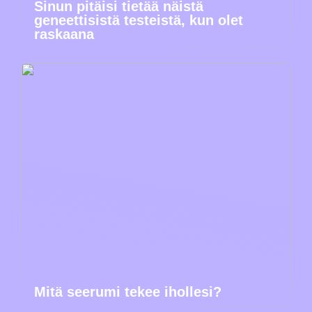
Sinun pitäisi tietää näistä
geneettisistä testeistä, kun olet
raskaana
Mitä seerumi tekee ihollesi?