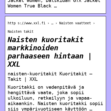
Jacket Women, Dalskidan GTX Jacket
Women True Black …
http s://www.xxl.fi › … › Naisten vaatteet ›
Naisten takit
Naisten kuoritakit
markkinoiden
parhaaseen hintaan |
XXL
naisten-kuoritakit Kuoritakit –
Takit | XXL
Kuoritakki on vedenpitävä ja
hengittävä vaate, joka sopii
ulkoiluun, retkeilyyn ja vapaa-
aikaankin. Naisten kuoritakki sopii
siis ympärivuotiseen käyttöön …