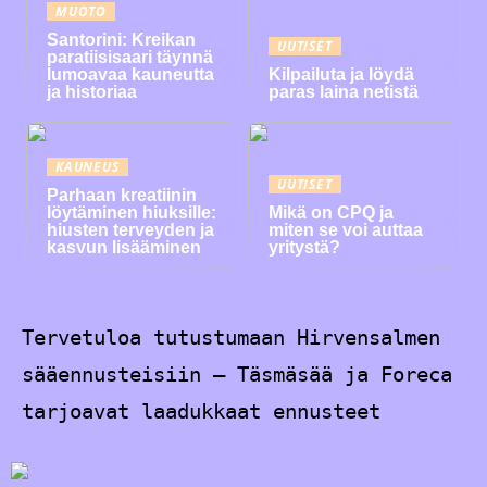
MUOTO
Santorini: Kreikan
UUTISET
paratiisisaari täynnä
lumoavaa kauneutta
Kilpailuta ja löydä
ja historiaa
paras laina netistä
KAUNEUS
UUTISET
Parhaan kreatiinin
löytäminen hiuksille:
Mikä on CPQ ja
hiusten terveyden ja
miten se voi auttaa
kasvun lisääminen
yritystä?
Tervetuloa tutustumaan Hirvensalmen
sääennusteisiin – Täsmäsää ja Foreca
tarjoavat laadukkaat ennusteet