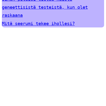
geneettisistä testeistä, kun olet
raskaana
Mitä seerumi tekee ihollesi?