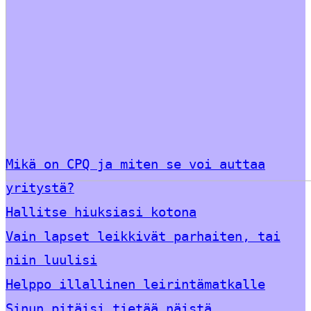
Mikä on CPQ ja miten se voi auttaa
yritystä?
Hallitse hiuksiasi kotona
Vain lapset leikkivät parhaiten, tai
niin luulisi
Helppo illallinen leirintämatkalle
Sinun pitäisi tietää näistä