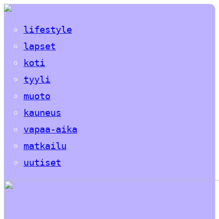
lifestyle
lapset
koti
tyyli
muoto
kauneus
vapaa-aika
matkailu
uutiset