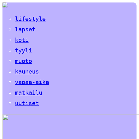
lifestyle
lapset
koti
tyyli
muoto
kauneus
vapaa-aika
matkailu
uutiset