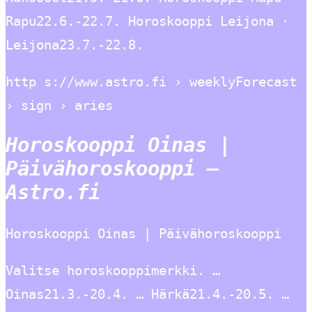
Rapu22.6.-22.7. Horoskooppi Leijona ·
Leijona23.7.-22.8.
http s://www.astro.fi › weeklyForecast
› sign › aries
Horoskooppi Oinas |
Päivähoroskooppi –
Astro.fi
Horoskooppi Oinas | Päivähoroskooppi
Valitse horoskooppimerkki. …
Oinas21.3.-20.4. … Härkä21.4.-20.5. …