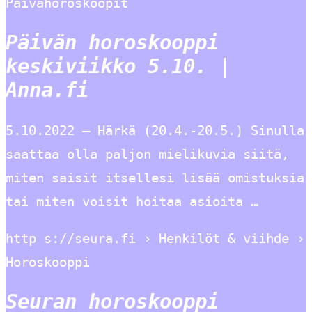
Päivähoroskoopit
Päivän horoskooppi
keskiviikko 5.10. |
Anna.fi
5.10.2022 — Härkä (20.4.-20.5.) Sinulla
saattaa olla paljon mielikuvia siitä,
miten saisit itsellesi lisää omistuksia
tai miten voisit hoitaa asioita …
http s://seura.fi › Henkilöt & viihde ›
Horoskooppi
Seuran horoskooppi