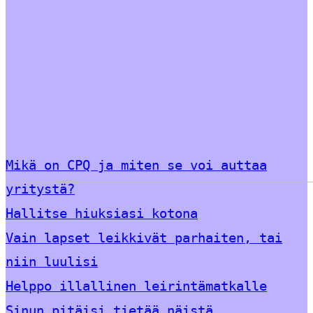
Mikä on CPQ ja miten se voi auttaa
yritystä?
Hallitse hiuksiasi kotona
Vain lapset leikkivät parhaiten, tai
niin luulisi
Helppo illallinen leirintämatkalle
Sinun pitäisi tietää näistä