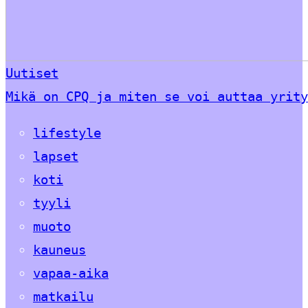
Uutiset
Mikä on CPQ ja miten se voi auttaa yrity
lifestyle
lapset
koti
tyyli
muoto
kauneus
vapaa-aika
matkailu