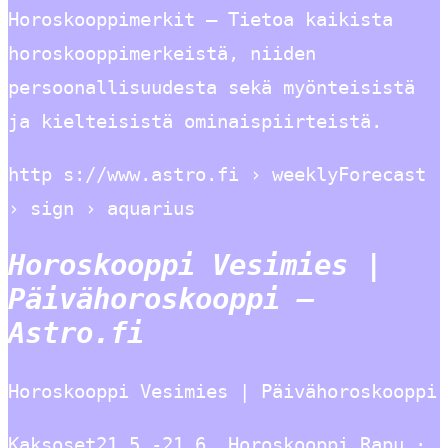
Horoskooppimerkit – Tietoa kaikista
horoskooppimerkeistä, niiden
persoonallisuudesta sekä myönteisistä
ja kielteisistä ominaispiirteistä.
http s://www.astro.fi › weeklyForecast
› sign › aquarius
Horoskooppi Vesimies |
Päivähoroskooppi –
Astro.fi
Horoskooppi Vesimies | Päivähoroskooppi
Kaksoset21.5.-21.6. Horoskooppi Rapu ·