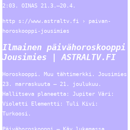
2:03. OINAS 21.3.–20.4.
http s://www.astraltv.fi › paivan-
horoskooppi-jousimies
Ilmainen päivähoroskooppi
Jousimies | ASTRALTV.FI
Horoskooppi. Muu tähtimerkki. Jousimies
23. marraskuuta – 21. joulukuu.
Hallitseva planeetta: Jupiter Väri:
Violetti Elementti: Tuli Kivi:
Turkoosi.
Päivähoroskooppi – Käy lukemassa