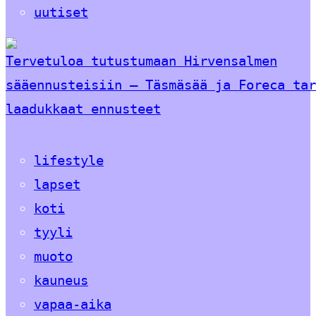
uutiset
Tervetuloa tutustumaan Hirvensalmen
sääennusteisiin – Täsmäsää ja Foreca tar
laadukkaat ennusteet
lifestyle
lapset
koti
tyyli
muoto
kauneus
vapaa-aika