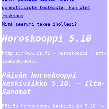
geneettisistä testeistä, kun olet
raskaana
Mitä seerumi tekee ihollesi?
Horoskooppi 5.10
http s://www.is.fi › horoskooppi › art-
2000009108472
Päivän horoskooppi
keskiviikko 5.10. – Ilta-
Sanomat
Päivän horoskooppi keskiviikko 5.10. –