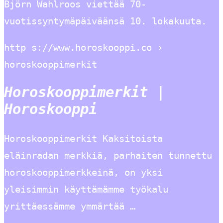
Björn Wahlroos viettää 70-
vuotissyntymäpäiväänsä 10. lokakuuta.
http s://www.horoskooppi.co ›
horoskooppimerkit
Horoskooppimerkit |
Horoskooppi
Horoskooppimerkit Kaksitoista
eläinradan merkkiä, parhaiten tunnettu
horoskooppimerkkeinä, on yksi
yleisimmin käyttämämme työkalu
yrittäessämme ymmärtää …