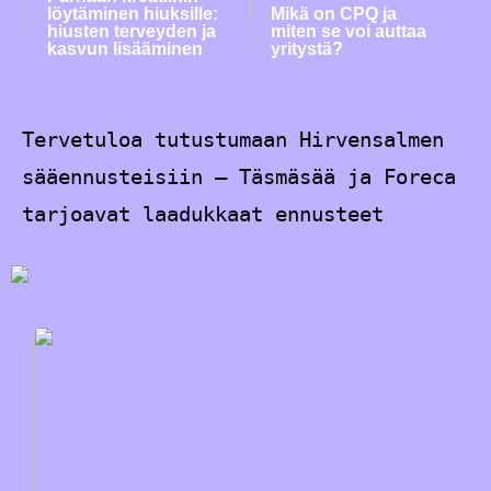
löytäminen hiuksille:
Mikä on CPQ ja
hiusten terveyden ja
miten se voi auttaa
kasvun lisääminen
yritystä?
Tervetuloa tutustumaan Hirvensalmen
sääennusteisiin – Täsmäsää ja Foreca
tarjoavat laadukkaat ennusteet