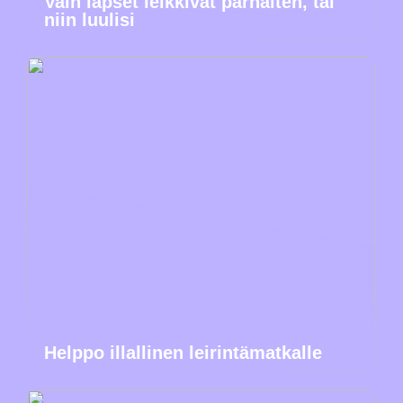
Vain lapset leikkivät parhaiten, tai
niin luulisi
Helppo illallinen leirintämatkalle