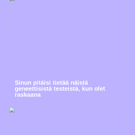
Sinun pitäisi tietää näistä
geneettisistä testeistä, kun olet
raskaana