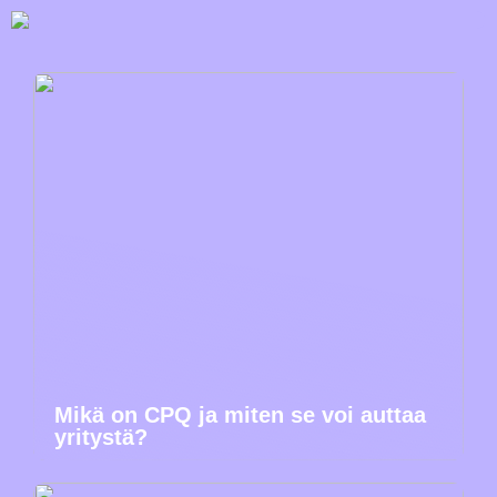
Mikä on CPQ ja miten se voi auttaa
yritystä?