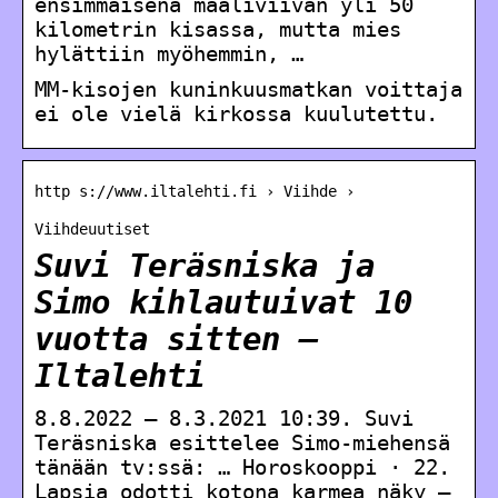
ensimmäisenä maaliviivan yli 50
kilometrin kisassa, mutta mies
hylättiin myöhemmin, …
MM-kisojen kuninkuusmatkan voittaja
ei ole vielä kirkossa kuulutettu.
http s://www.iltalehti.fi › Viihde ›
Viihdeuutiset
Suvi Teräsniska ja
Simo kihlautuivat 10
vuotta sitten –
Iltalehti
8.8.2022 — 8.3.2021 10:39. Suvi
Teräsniska esittelee Simo-miehensä
tänään tv:ssä: … Horoskooppi · 22.
Lapsia odotti kotona karmea näky –