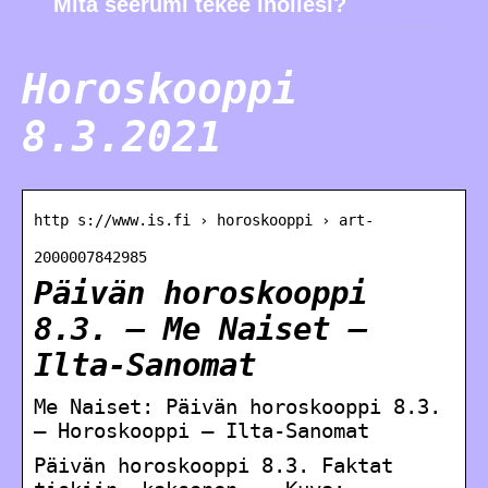
Mitä seerumi tekee ihollesi?
Horoskooppi
8.3.2021
http s://www.is.fi › horoskooppi › art-
2000007842985
Päivän horoskooppi
8.3. – Me Naiset –
Ilta-Sanomat
Me Naiset: Päivän horoskooppi 8.3.
– Horoskooppi – Ilta-Sanomat
Päivän horoskooppi 8.3. Faktat