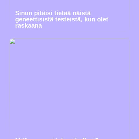
Sinun pitäisi tietää näistä
geneettisistä testeistä, kun olet
raskaana