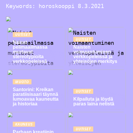
Keywords: horoskooppi 8.3.2021
UUTISET
UUTISET
Naiset
pelimaailmassa
Naisten
murtavat
voimaantuminen
stereotypioita
verkkopeleissä ja
verkkopeleissä
yhteisöjen merkitys
MUOTO
Santorini: Kreikan
UUTISET
paratiisisaari täynnä
lumoavaa kauneutta
Kilpailuta ja löydä
ja historiaa
paras laina netistä
KAUNEUS
UUTISET
Parhaan kreatiinin