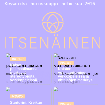
Keywords: horoskooppi helmikuu 2016
UUTISET
UUTISET
Naiset
pelimaailmassa
Naisten
murtavat
voimaantuminen
stereotypioita
verkkopeleissä ja
verkkopeleissä
yhteisöjen merkitys
MUOTO
Santorini: Kreikan
UUTISET