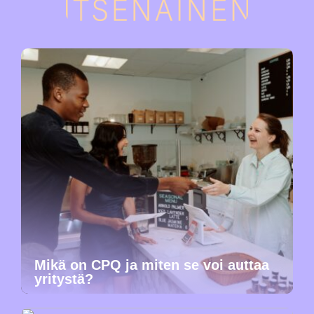
Mikä on CPQ ja miten se voi auttaa
yritystä?