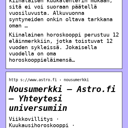
kiinalaisen kuukalenterin mukaan,
sitä ei voi suoraan päätellä
vuosiluvusta. Alkuvuonna
syntyneiden onkin oltava tarkkana
oman …
Kiinalainen horoskooppi perustuu 12
eläinmerkkiin, jotka toistuvat 12
vuoden sykleissä. Jokaisella
vuodella on oma
horoskooppieläimensä…
http s://www.astro.fi › nousumerkki
Nousumerkki – Astro.fi
– Yhteytesi
universumiin
Viikkovillitys ·
Kuukausihoroskooppi ·