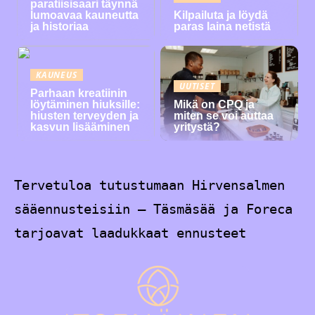
paratiisisaari täynnä
lumoavaa kauneutta
Kilpailuta ja löydä
ja historiaa
paras laina netistä
KAUNEUS
UUTISET
Parhaan kreatiinin
löytäminen hiuksille:
Mikä on CPQ ja
hiusten terveyden ja
miten se voi auttaa
kasvun lisääminen
yritystä?
Tervetuloa tutustumaan Hirvensalmen
sääennusteisiin – Täsmäsää ja Foreca
tarjoavat laadukkaat ennusteet