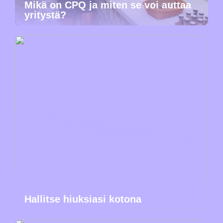
Mikä on CPQ ja miten se voi auttaa
yritystä?
Hallitse hiuksiasi kotona