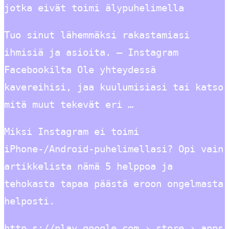
jotka eivät toimi älypuhelimella
Tuo sinut lähemmäksi rakastamiasi
ihmisiä ja asioita. – Instagram
Facebookilta Ole yhteydessä
kavereihisi, jaa kuulumisiasi tai katso
mitä muut tekevät eri …
Miksi Instagram ei toimi
iPhone-/Android-puhelimellasi? Opi vain
artikkelista nämä 5 helppoa ja
tehokasta tapaa päästä eroon ongelmasta
helposti.
http s://play.google.com › store › apps