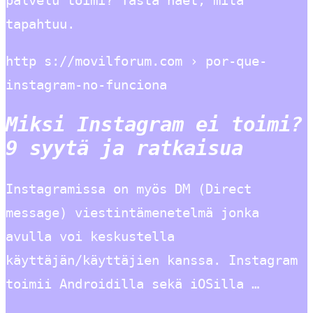
palvelu toimi? Tästä näet, mitä
tapahtuu.
http s://movilforum.com › por-que-
instagram-no-funciona
Miksi Instagram ei toimi?
9 syytä ja ratkaisua
Instagramissa on myös DM (Direct
message) viestintämenetelmä jonka
avulla voi keskustella
käyttäjän/käyttäjien kanssa. Instagram
toimii Androidilla sekä iOSilla …