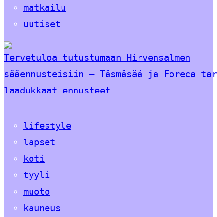
matkailu
uutiset
Tervetuloa tutustumaan Hirvensalmen
sääennusteisiin – Täsmäsää ja Foreca tar
laadukkaat ennusteet
lifestyle
lapset
koti
tyyli
muoto
kauneus