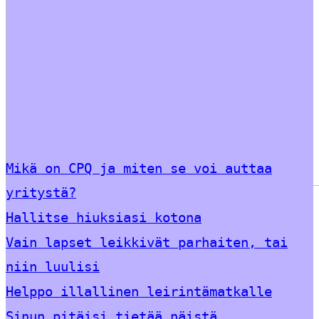
Mikä on CPQ ja miten se voi auttaa
yritystä?
Hallitse hiuksiasi kotona
Vain lapset leikkivät parhaiten, tai
niin luulisi
Helppo illallinen leirintämatkalle
Sinun pitäisi tietää näistä