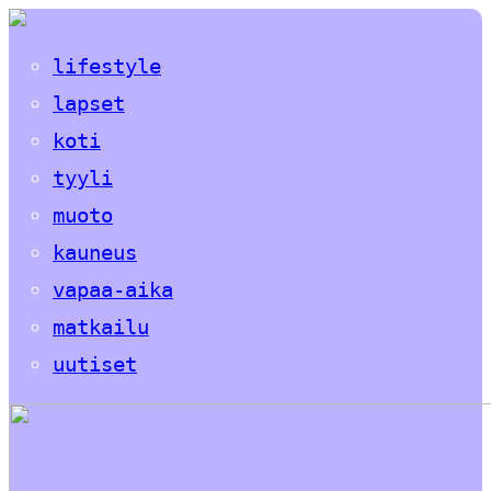
lifestyle
lapset
koti
tyyli
muoto
kauneus
vapaa-aika
matkailu
uutiset