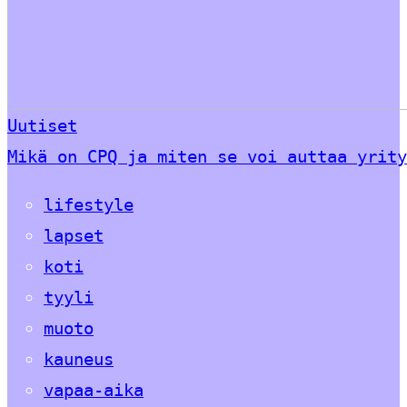
Uutiset
Mikä on CPQ ja miten se voi auttaa yrity
lifestyle
lapset
koti
tyyli
muoto
kauneus
vapaa-aika