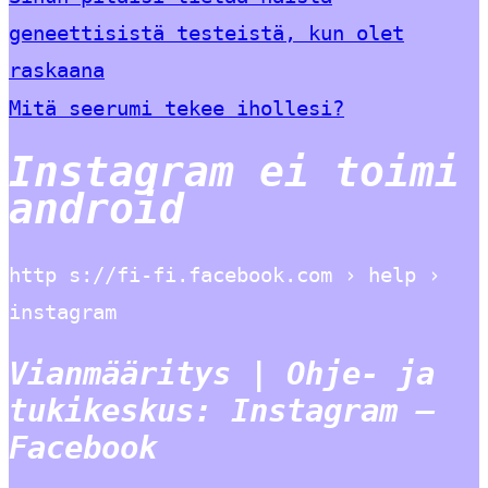
geneettisistä testeistä, kun olet
raskaana
Mitä seerumi tekee ihollesi?
Instagram ei toimi
android
http s://fi-fi.facebook.com › help ›
instagram
Vianmääritys | Ohje- ja
tukikeskus: Instagram –
Facebook