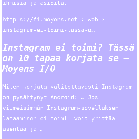
ihmisiä ja asioita.
http s://fi.moyens.net › web ›
instagram-ei-toimi-tassa-o…
Instagram ei toimi? Tässä
on 10 tapaa korjata se –
Moyens I/O
Miten korjata valitettavasti Instagram
on pysähtynyt Android: … Jos
viimeisimmän Instagram-sovelluksen
lataaminen ei toimi, voit yrittää
asentaa ja …