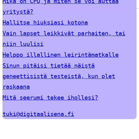
Mikä on CPQ ja miten se voi auttaa
yritystä?
Hallitse hiuksiasi kotona
Vain lapset leikkivät parhaiten, tai
niin luulisi
Helppo illallinen leirintämatkalle
Sinun pitäisi tietää näistä
geneettisistä testeistä, kun olet
raskaana
Mitä seerumi tekee ihollesi?
tuki@digitaalisena.fi