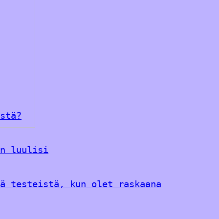
stä?
n luulisi
ä testeistä, kun olet raskaana