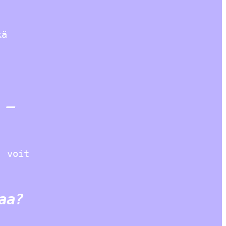
kä
 –
, voit
aa?