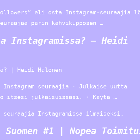
ollowers” eli osta Instagram-seuraajia l
euraajaa parin kahvikupposen …
ia Instagramissa? – Heidi
a? | Heidi Halonen
ä Instagram seuraajia · Julkaise uutta
o itsesi julkaisuissasi. · Käytä …
 seuraajia Instagramissa ilmaiseksi.
| Suomen #1 | Nopea Toimitu