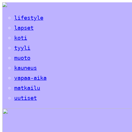
lifestyle
lapset
koti
tyyli
muoto
kauneus
vapaa-aika
matkailu
uutiset