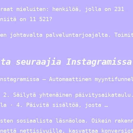
raat mieluiten: henkilöä, jolla on 231
niitä on 11 521?
en johtavalta palveluntarjoajalta. Toimi
ita seuraajia Instagramissa
nstagramissa – Automaattinen myyntifunne
 2. Säilytä yhtenäinen päivitysaikataulu
la · 4. Päivitä sisältöä, josta …
sten sosiaalista läsnäoloa. Oikein raken
nettä nettisivuille, kasvattaa konversio