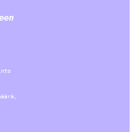
een
into
määrä,