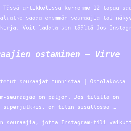
 Tässä artikkelissa kerromme 12 tapaa sa
aluatko saada enemmän seuraajia tai näky
kirja. Voit ladata sen täältä Jos Instag
raajien ostaminen – Virve
tetut seuraajat tunnistaa | Ostolakossa
am-seuraajaa on paljon. Jos tilillä on
 superjulkkis, on tilin sisällössä …
n seuraajia, jotta Instagram-tili vaikut