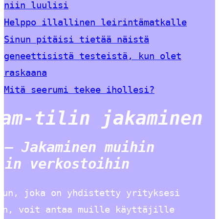
niin luulisi
Helppo illallinen leirintämatkalle
Sinun pitäisi tietää näistä
geneettisistä testeistä, kun olet
raskaana
Mitä seerumi tekee ihollesi?
ram-tilin jakaminen
 – Jakaminen muihin
iin verkostoihin
vun, joka on yhdistetty yrityksesi
in, voit antaa muille käyttäjille