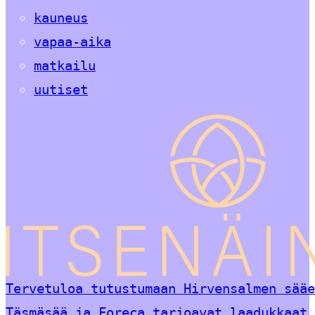
kauneus
vapaa-aika
matkailu
uutiset
Tervetuloa tutustumaan Hirvensalmen sääe
Täsmäsää ja Foreca tarjoavat laadukkaat 