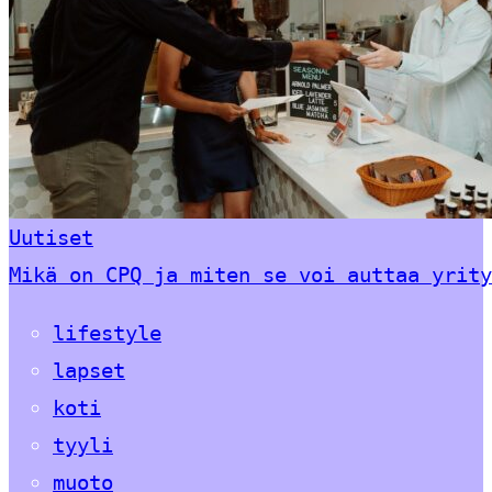
Uutiset
Mikä on CPQ ja miten se voi auttaa yrity
lifestyle
lapset
koti
tyyli
muoto