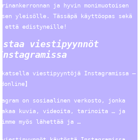
arinankerronnan ja hyvin monimuotoisen
isen yleisölle. Tässäpä käyttöopas sekä
e että edistyneille!
istaa viestipyynnöt
Instagramissa
 katsella viestipyyntöjä Instagramissa –
adonline】
tagram on sosiaalinen verkosto, jonka
jakaa kuvia, videoita, tarinoita … ja
oimme myös lähettää ja …
 viestipyynnöt käytöstä Instagramissa