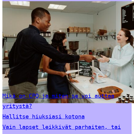
Mikä on CPQ ja miten se voi auttaa
yritystä?
Hallitse hiuksiasi kotona
Vain lapset leikkivät parhaiten, tai