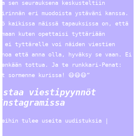
ja sen seurauksena keskusteltiin
äirinnän eri muodoista ystäväni kanssa.
tö kaikissa näissä tapauksissa on, että
imaan kuten opettaisi tyttäriään
ä ei tyttärelle voi näiden viestien
anoa että anna olla, hyväksy se vaan. Ei
nenkään tottua. Ja te runkkari-Penat:
et sormenne kurissa! 😷😷😷”
istaa viestipyynnöt
Instagramissa
teihin tulee useita uudistuksia |