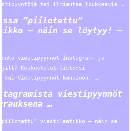
estipyyntöjä tai ilmiantaa loukkaavia …
issa ”piilotettu”
tikko – näin se löytyy! –
aanko viestipyynnöt Instagram- ja
äjiltä Keskustelut-listaasi
n vai Viestipyynnöt-kansioon, …
stagramista viestipyynnöt
urauksena …
”piilotettu” viestilaatikko – näin se