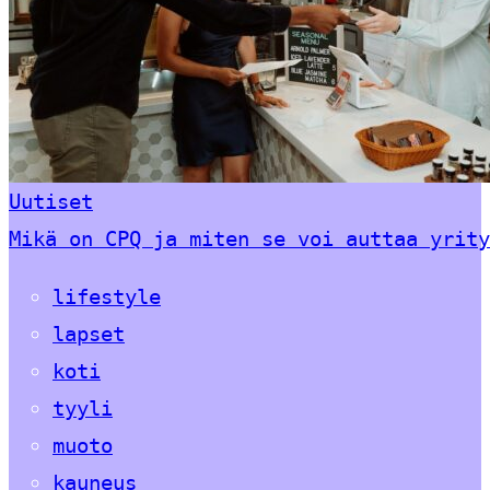
Uutiset
Mikä on CPQ ja miten se voi auttaa yrity
lifestyle
lapset
koti
tyyli
muoto
kauneus