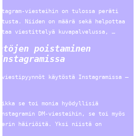
stagram-viesteihin on tulossa peräti
stusta. Niiden on määrä sekä helpottaa
staa viestittelyä kuvapalvelussa, …
ntöjen poistaminen
Instagramissa
 viestipyynnöt käytöstä Instagramissa –
aikka se toi monia hyödyllisiä
Instagramin DM-viesteihin, se toi myös
gerin häiriöitä. Yksi niistä on
…