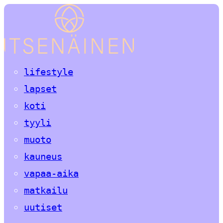
lifestyle
lapset
koti
tyyli
muoto
kauneus
vapaa-aika
matkailu
uutiset