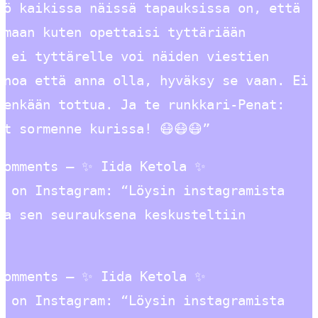
tö kaikissa näissä tapauksissa on, että
imaan kuten opettaisi tyttäriään
ä ei tyttärelle voi näiden viestien
anoa että anna olla, hyväksy se vaan. Ei
nenkään tottua. Ja te runkkari-Penat:
et sormenne kurissa! 😷😷😷”
Comments – ✨ Iida Ketola ✨
) on Instagram: “Löysin instagramista
ja sen seurauksena keskusteltiin
Comments – ✨ Iida Ketola ✨
) on Instagram: “Löysin instagramista