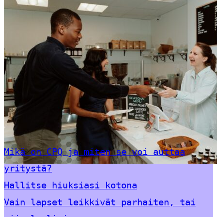
Mikä on CPQ ja miten se voi auttaa
yritystä?
Hallitse hiuksiasi kotona
Vain lapset leikkivät parhaiten, tai