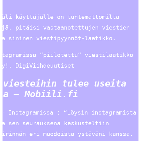
a
käli käyttäjälle on tuntemattomilta
ejä, pitäisi vastaanotettujen viestien
la sininen viestipyynnöt-laatikko.
stagramissa ”piilotettu” viestilaatikko
yy!, DigiViihdeuutiset
-viesteihin tulee useita
ia – Mobiili.fi
✨ Instagramissa : “Löysin instagramista
ja sen seurauksena keskusteltiin
äirinnän eri muodoista ystäväni kanssa.