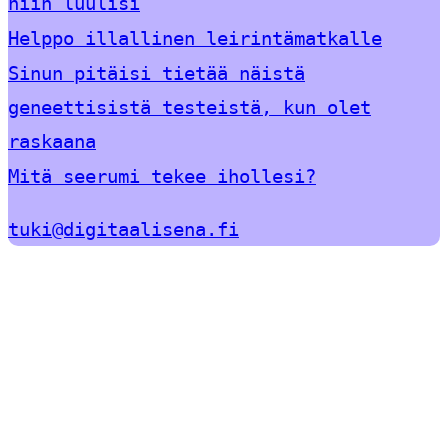
niin luulisi
Helppo illallinen leirintämatkalle
Sinun pitäisi tietää näistä
geneettisistä testeistä, kun olet
raskaana
Mitä seerumi tekee ihollesi?
tuki@digitaalisena.fi