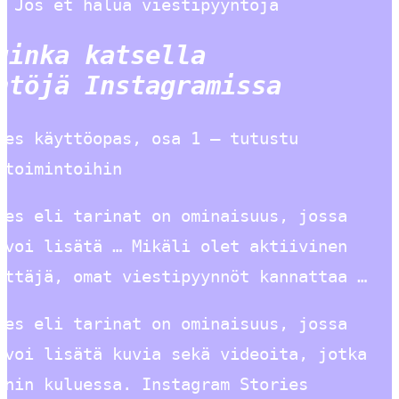
. Jos et halua viestipyyntöjä
uinka katsella
ntöjä Instagramissa
ies käyttöopas, osa 1 – tutustu
stoimintoihin
ies eli tarinat on ominaisuus, jossa
 voi lisätä … Mikäli olet aktiivinen
yttäjä, omat viestipyynnöt kannattaa …
ies eli tarinat on ominaisuus, jossa
 voi lisätä kuvia sekä videoita, jotka
nnin kuluessa. Instagram Stories