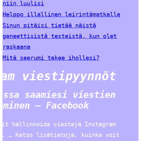
niin luulisi
Helppo illallinen leirintämatkalle
Sinun pitäisi tietää näistä
geneettisistä testeistä, kun olet
raskaana
Mitä seerumi tekee ihollesi?
ram viestipyynnöt
issa saamiesi viestien
eminen – Facebook
oit hallinnoida viestejä Instagram
a. … Katso lisätietoja, kuinka voit