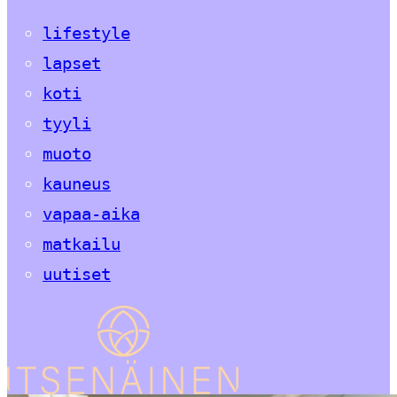
lifestyle
lapset
koti
tyyli
muoto
kauneus
vapaa-aika
matkailu
uutiset