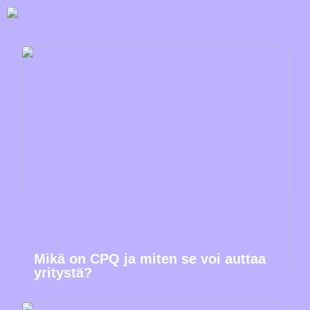
Mikä on CPQ ja miten se voi auttaa
yritystä?