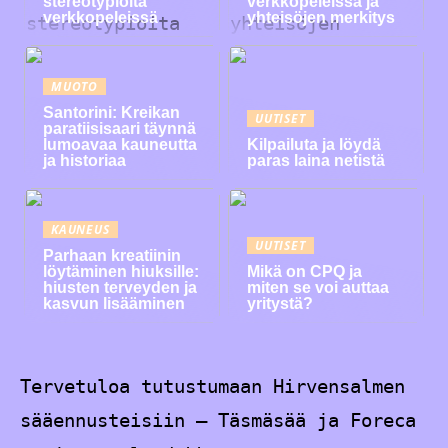
stereotypioita
verkkopeleissä ja
verkkopeleissä
yhteisöjen merkitys
MUOTO
Santorini: Kreikan
UUTISET
paratiisisaari täynnä
lumoavaa kauneutta
Kilpailuta ja löydä
ja historiaa
paras laina netistä
KAUNEUS
UUTISET
Parhaan kreatiinin
löytäminen hiuksille:
Mikä on CPQ ja
hiusten terveyden ja
miten se voi auttaa
kasvun lisääminen
yritystä?
Tervetuloa tutustumaan Hirvensalmen
sääennusteisiin – Täsmäsää ja Foreca