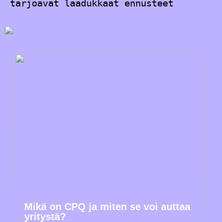
tarjoavat laadukkaat ennusteet
Mikä on CPQ ja miten se voi auttaa
yritystä?