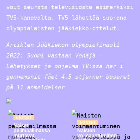
voit seurata televisiosta esimerkiksi
TV5-kanavalta. TV5 lähettää suorana
olympialaisten jääkiekko-ottelut.
Artiklen Jääkiekon olympiafinaali
2022: Suomi vastaan Venäjä –
Lähetykset ja ohjelma TV:ssä har i
gennemsnit fået
4.5
stjerner baseret
på
11
anmeldelser
UUTISET
UUTISET
Naiset
pelimaailmassa
Naisten
murtavat
voimaantuminen