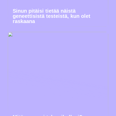
Sinun pitäisi tietää näistä
geneettisistä testeistä, kun olet
raskaana