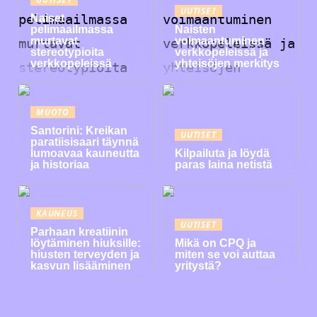
UUTISET
Naiset
pelimaailmassa
Naisten
murtavat
voimaantuminen
stereotypioita
verkkopeleissä ja
verkkopeleissä
yhteisöjen merkitys
MUOTO
Santorini: Kreikan
UUTISET
paratiisisaari täynnä
lumoavaa kauneutta
Kilpailuta ja löydä
ja historiaa
paras laina netistä
KAUNEUS
UUTISET
Parhaan kreatiinin
löytäminen hiuksille:
Mikä on CPQ ja
hiusten terveyden ja
miten se voi auttaa
kasvun lisääminen
yritystä?