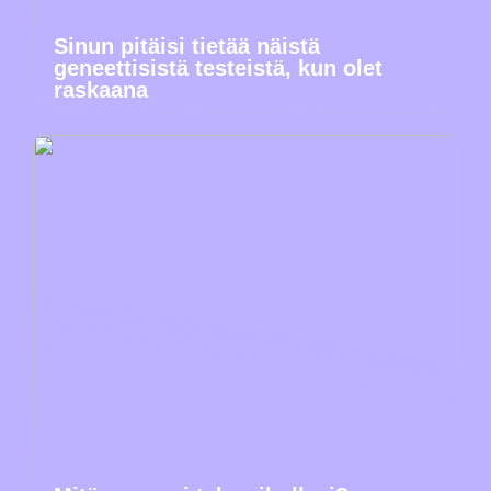
Sinun pitäisi tietää näistä
geneettisistä testeistä, kun olet
raskaana