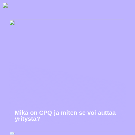
Mikä on CPQ ja miten se voi auttaa
yritystä?