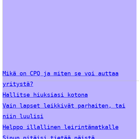
Mikä on CPQ ja miten se voi auttaa
yritystä?
Hallitse hiuksiasi kotona
Vain lapset leikkivät parhaiten, tai
niin luulisi
Helppo illallinen leirintämatkalle
Sinun pitäisi tietää näistä