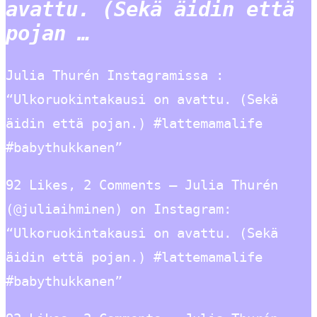
avattu. (Sekä äidin että
pojan …
Julia Thurén Instagramissa :
“Ulkoruokintakausi on avattu. (Sekä
äidin että pojan.) #lattemamalife
#babythukkanen”
92 Likes, 2 Comments – Julia Thurén
(@juliaihminen) on Instagram:
“Ulkoruokintakausi on avattu. (Sekä
äidin että pojan.) #lattemamalife
#babythukkanen”