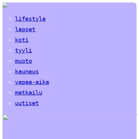
lifestyle
lapset
koti
tyyli
muoto
kauneus
vapaa-aika
matkailu
uutiset