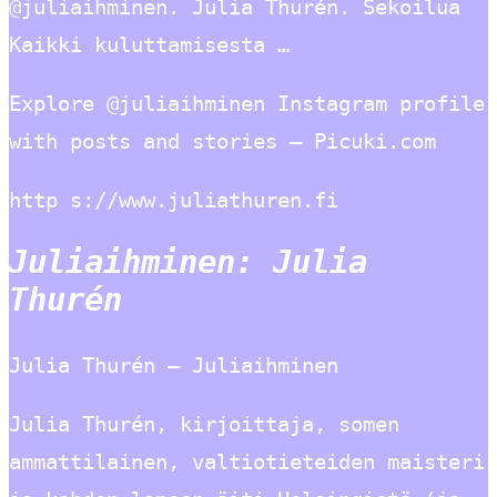
@juliaihminen. Julia Thurén. Sekoilua
Kaikki kuluttamisesta …
Explore @juliaihminen Instagram profile
with posts and stories – Picuki.com
http s://www.juliathuren.fi
Juliaihminen: Julia
Thurén
Julia Thurén – Juliaihminen
Julia Thurén, kirjoittaja, somen
ammattilainen, valtiotieteiden maisteri