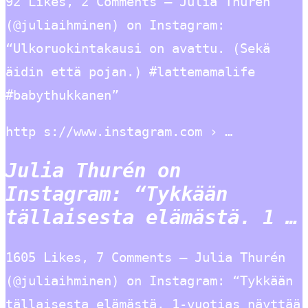
92 Likes, 2 Comments – Julia Thurén
(@juliaihminen) on Instagram:
“Ulkoruokintakausi on avattu. (Sekä
äidin että pojan.) #lattemamalife
#babythukkanen”
http s://www.instagram.com › …
Julia Thurén on
Instagram: “Tykkään
tällaisesta elämästä. 1 …
1605 Likes, 7 Comments – Julia Thurén
(@juliaihminen) on Instagram: “Tykkään
tällaisesta elämästä. 1-vuotias näyttää