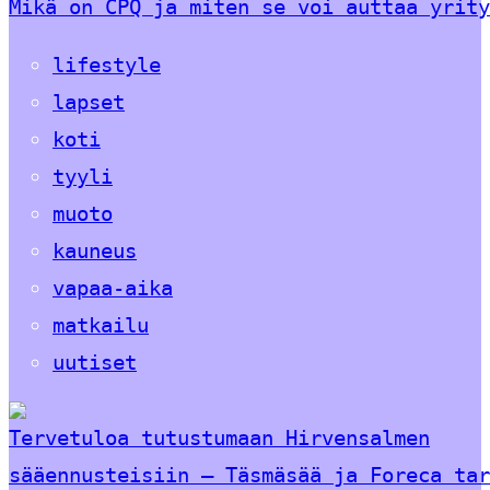
Mikä on CPQ ja miten se voi auttaa yrity
lifestyle
lapset
koti
tyyli
muoto
kauneus
vapaa-aika
matkailu
uutiset
Tervetuloa tutustumaan Hirvensalmen
sääennusteisiin – Täsmäsää ja Foreca tar