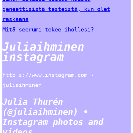
geneettisistä testeistä, kun olet
raskaana
Mitä seerumi tekee ihollesi?
Juliaihminen
instagram
http s://www.instagram.com ›
juliaihminen
Julia Thurén
(@juliaihminen) •
Instagram photos and
videos