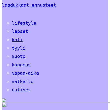
laadukkaat ennusteet
lifestyle
lapset
koti
tyyli
muoto
kauneus
vapaa-aika
matkailu
uutiset