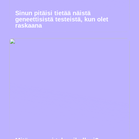
Sinun pitäisi tietää näistä
geneettisistä testeistä, kun olet
raskaana