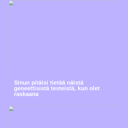
Sinun pitäisi tietää näistä
geneettisistä testeistä, kun olet
raskaana