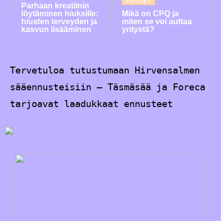
UUTISET
Parhaan kreatiinin
löytäminen hiuksille:
Mikä on CPQ ja
hiusten terveyden ja
miten se voi auttaa
kasvun lisääminen
yritystä?
Tervetuloa tutustumaan Hirvensalmen
sääennusteisiin – Täsmäsää ja Foreca
tarjoavat laadukkaat ennusteet