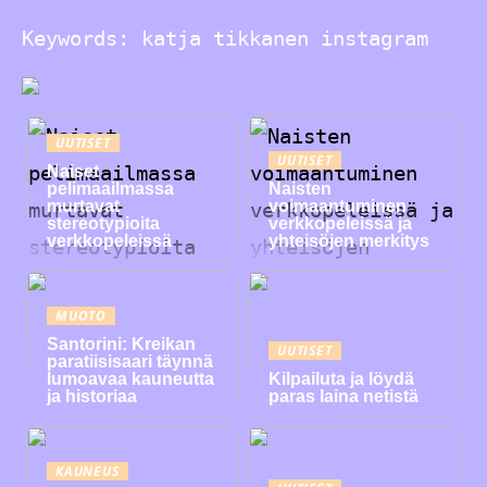
Keywords: katja tikkanen instagram
UUTISET
UUTISET
Naiset
pelimaailmassa
Naisten
murtavat
voimaantuminen
stereotypioita
verkkopeleissä ja
verkkopeleissä
yhteisöjen merkitys
MUOTO
Santorini: Kreikan
UUTISET
paratiisisaari täynnä
lumoavaa kauneutta
Kilpailuta ja löydä
ja historiaa
paras laina netistä
KAUNEUS