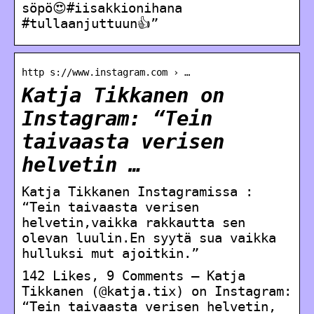
söpö😍#iisakkionihana
#tullaanjuttuun👍”
http s://www.instagram.com › …
Katja Tikkanen on
Instagram: “Tein
taivaasta verisen
helvetin …
Katja Tikkanen Instagramissa :
“Tein taivaasta verisen
helvetin,vaikka rakkautta sen
olevan luulin.En syytä sua vaikka
hulluksi mut ajoitkin.”
142 Likes, 9 Comments – Katja
Tikkanen (@katja.tix) on Instagram:
“Tein taivaasta verisen helvetin,