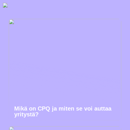
Mikä on CPQ ja miten se voi auttaa
yritystä?