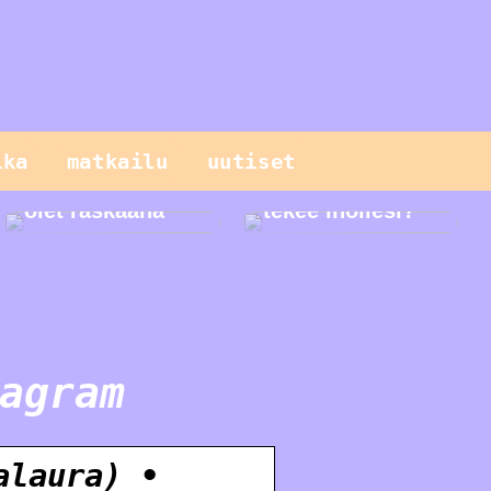
Sinun pitäisi
tietää näistä
ika
matkailu
uutiset
geneettisistä
testeistä, kun
Mitä seerumi
olet raskaana
tekee ihollesi?
agram
alaura) •