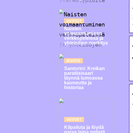
UUTISET
Naisten
voimaantuminen
verkkopeleissä ja
yhteisöjen merkitys
MUOTO
Santorini: Kreikan
paratiisisaari
täynnä lumoavaa
kauneutta ja
historiaa
UUTISET
Kilpailuta ja löydä
paras laina netistä