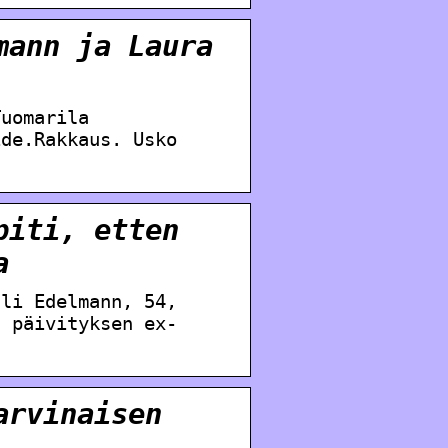
mann ja Laura
Tuomarila
ide.Rakkaus. Usko
piti, etten
a
uli Edelmann, 54,
n päivityksen ex-
arvinaisen