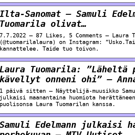
Ilta-Sanomat – Samuli Edel
Tuomarila olivat…
7.7.2022 — 87 Likes, 5 Comments – Laura 
(@tuomarilalaura) on Instagram: “Usko.Ta
kannattelee. Taide tuo toivon.
Laura Tuomarila: ”Läheltä 
kävellyt onneni ohi” – Ann
1 päivä sitten — Näyttelijä-muusikko Sam
julkaisi maanantaina huomiota herättänee
puolisonsa Laura Tuomarilan kanssa.
Samuli Edelmann julkaisi h
perhekuvan – MTV Uutiset