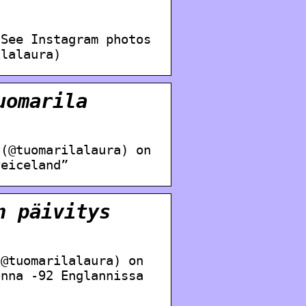
 See Instagram photos
ilalaura)
uomarila
 (@tuomarilalaura) on
veiceland”
n päivitys
(@tuomarilalaura) on
onna -92 Englannissa