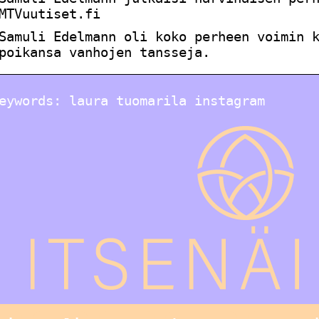
MTVuutiset.fi
Samuli Edelmann oli koko perheen voimin 
poikansa vanhojen tansseja.
eywords: laura tuomarila instagram