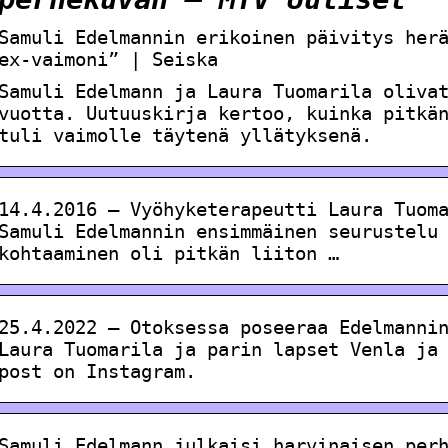
Samuli Edelmannin erikoinen päivitys her
ex-vaimoni” | Seiska
Samuli Edelmann ja Laura Tuomarila oliva
vuotta. Uutuuskirja kertoo, kuinka pitkä
tuli vaimolle täytenä yllätyksenä.
14.4.2016 — Vyöhyketerapeutti Laura Tuom
Samuli Edelmannin ensimmäinen seurustelu
kohtaaminen oli pitkän liiton …
25.4.2022 — Otoksessa poseeraa Edelmanni
Laura Tuomarila ja parin lapset Venla ja
post on Instagram.
Samuli Edelmann julkaisi harvinaisen per