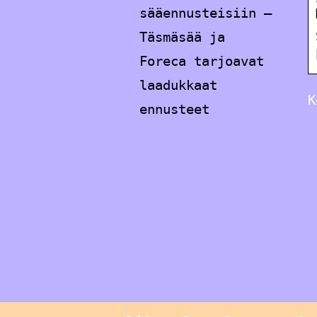
sääennusteisiin –
Täsmäsää ja
Foreca tarjoavat
laadukkaat
K
ennusteet