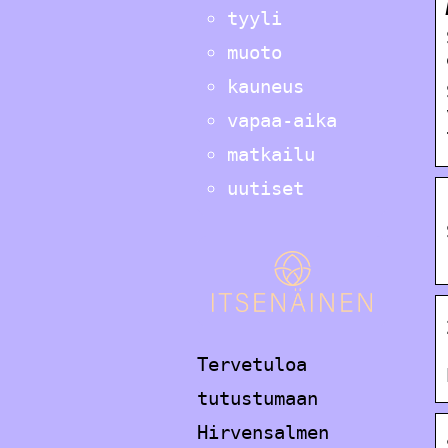
tyyli
muoto
kauneus
vapaa-aika
matkailu
uutiset
Tervetuloa
tutustumaan
Hirvensalmen