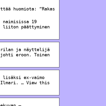
ättää huomiota: “Rakas
t naimisissa 19
n liiton päättyminen
arilan ja näyttelijä
 johti eroon. Toinen
n lisäksi ex-vaimo
 Ilmari. … View this
hekuvan –