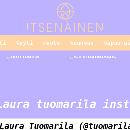
Vain lapset
ti
tyyli
muoto
kauneus
vapaa-a
leikkivät
parhaiten, tai
Helppo illallinen
niin luulisi
leirintämatkalle
Laura tuomarila inst
Laura Tuomarila (@tuomaril