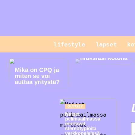
lifestyle
lapset
ko
Hallitse
hiuksiasi kotona
Mikä on CPQ ja
miten se voi
auttaa yritystä?
UUTISET
Naiset
pelimaailmassa
murtavat
stereotypioita
verkkopeleissä