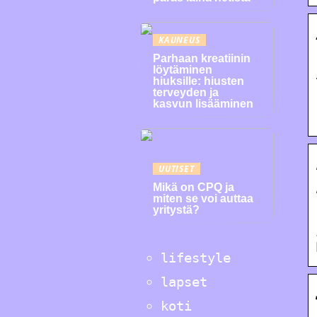
KAUNEUS
Parhaan kreatiinin
löytäminen
hiuksille: hiusten
terveyden ja
kasvun lisääminen
UUTISET
Mikä on CPQ ja
miten se voi auttaa
yritystä?
lifestyle
lapset
koti