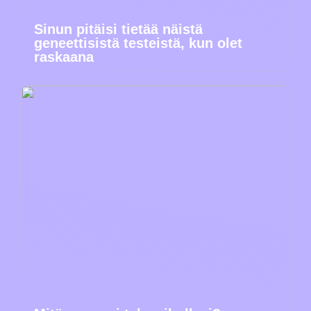
Sinun pitäisi tietää näistä
geneettisistä testeistä, kun olet
raskaana