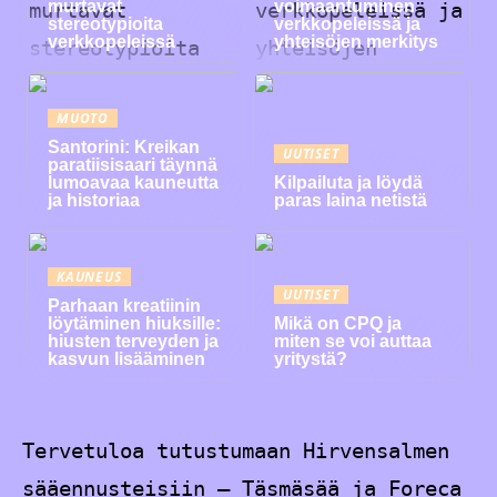
murtavat
voimaantuminen
stereotypioita
verkkopeleissä ja
verkkopeleissä
yhteisöjen merkitys
MUOTO
Santorini: Kreikan
UUTISET
paratiisisaari täynnä
lumoavaa kauneutta
Kilpailuta ja löydä
ja historiaa
paras laina netistä
KAUNEUS
UUTISET
Parhaan kreatiinin
löytäminen hiuksille:
Mikä on CPQ ja
hiusten terveyden ja
miten se voi auttaa
kasvun lisääminen
yritystä?
Tervetuloa tutustumaan Hirvensalmen
sääennusteisiin – Täsmäsää ja Foreca