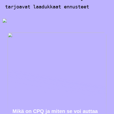
tarjoavat laadukkaat ennusteet
Mikä on CPQ ja miten se voi auttaa