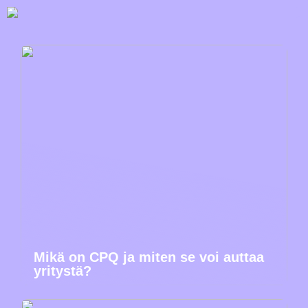
Mikä on CPQ ja miten se voi auttaa
yritystä?