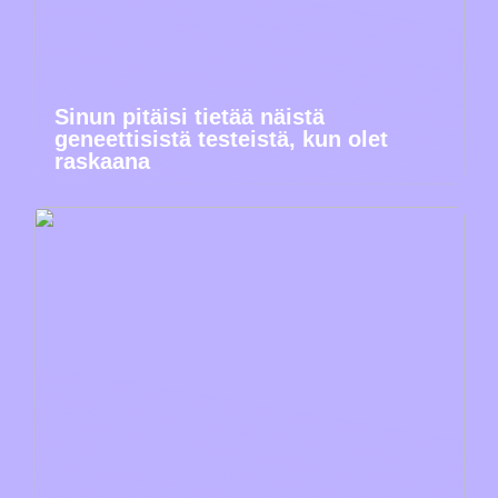
Sinun pitäisi tietää näistä
geneettisistä testeistä, kun olet
raskaana