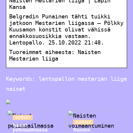
Naisten Mestarien liiga | Lapin
Kansa
Belgradin Punainen tähti tuikki
jatkoon Mestarien liigassa – Pölkky
Kuusamon konstit olivat vähissä
ennakkosuosikkia vastaan.
Lentopallo. 25.10.2022 21:48.
Tuoreimmat aiheesta: Naisten
Mestarien liiga
Keywords: lentopallon mestarien liiga
naiset
UUTISET
UUTISET
Naiset
pelimaailmassa
Naisten