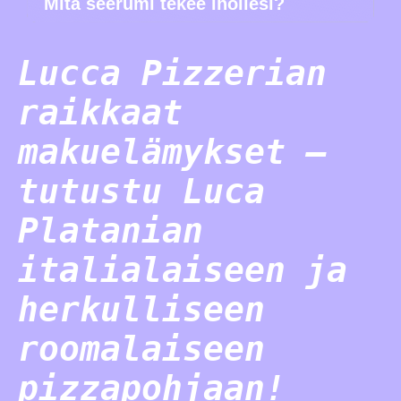
Mitä seerumi tekee ihollesi?
Lucca Pizzerian
raikkaat
makuelämykset –
tutustu Luca
Platanian
italialaiseen ja
herkulliseen
roomalaiseen
pizzapohjaan!