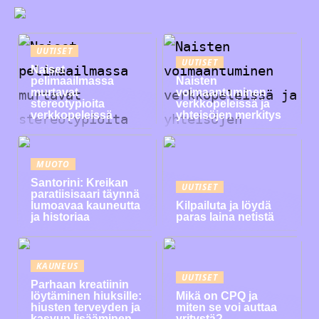
UUTISET
UUTISET
Naiset
pelimaailmassa
Naisten
murtavat
voimaantuminen
stereotypioita
verkkopeleissä ja
verkkopeleissä
yhteisöjen merkitys
MUOTO
Santorini: Kreikan
UUTISET
paratiisisaari täynnä
lumoavaa kauneutta
Kilpailuta ja löydä
ja historiaa
paras laina netistä
KAUNEUS
UUTISET
Parhaan kreatiinin
löytäminen hiuksille:
Mikä on CPQ ja
hiusten terveyden ja
miten se voi auttaa
kasvun lisääminen
yritystä?