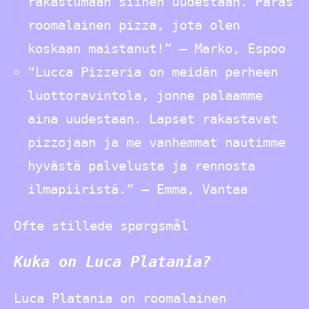
rakastumaan siihen uudestaan. Paras
roomalainen pizza, jota olen
koskaan maistanut!” – Marko, Espoo
“Lucca Pizzeria on meidän perheen
luottoravintola, jonne palaamme
aina uudestaan. Lapset rakastavat
pizzojaan ja me vanhemmat nautimme
hyvästä palvelusta ja rennosta
ilmapiiristä.” – Emma, Vantaa
Ofte stillede spørgsmål
Kuka on Luca Platania?
Luca Platania on roomalainen