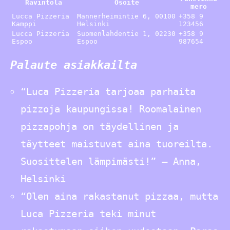
Ravintola
Osoite
mero
Lucca Pizzeria
Mannerheimintie 6, 00100
+358 9
Kamppi
Helsinki
123456
Lucca Pizzeria
Suomenlahdentie 1, 02230
+358 9
Espoo
Espoo
987654
Palaute asiakkailta
“Luca Pizzeria tarjoaa parhaita
pizzoja kaupungissa! Roomalainen
pizzapohja on täydellinen ja
täytteet maistuvat aina tuoreilta.
Suosittelen lämpimästi!” – Anna,
Helsinki
“Olen aina rakastanut pizzaa, mutta
Luca Pizzeria teki minut