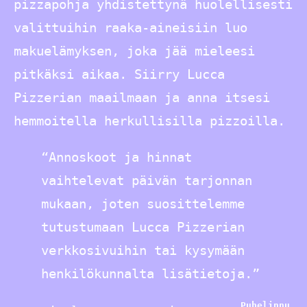
pizzapohja yhdistettynä huolellisesti
valittuihin raaka-aineisiin luo
makuelämyksen, joka jää mieleesi
pitkäksi aikaa. Siirry Lucca
Pizzerian maailmaan ja anna itsesi
hemmoitella herkullisilla pizzoilla.
“Annoskoot ja hinnat
vaihtelevat päivän tarjonnan
mukaan, joten suosittelemme
tutustumaan Lucca Pizzerian
verkkosivuihin tai kysymään
henkilökunnalta lisätietoja.”
Puhelinnu