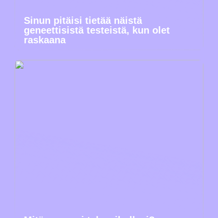
Sinun pitäisi tietää näistä
geneettisistä testeistä, kun olet
raskaana