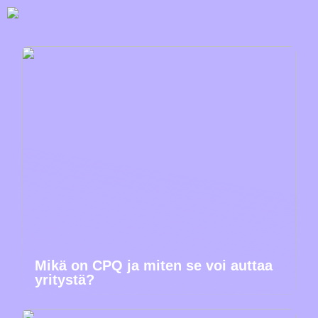
Mikä on CPQ ja miten se voi auttaa
yritystä?