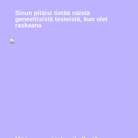
Sinun pitäisi tietää näistä
geneettisistä testeistä, kun olet
raskaana