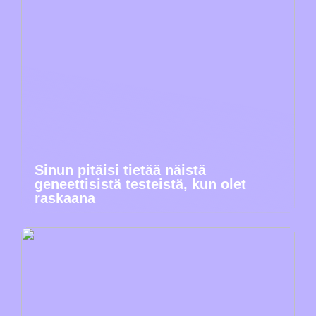
Sinun pitäisi tietää näistä
geneettisistä testeistä, kun olet
raskaana