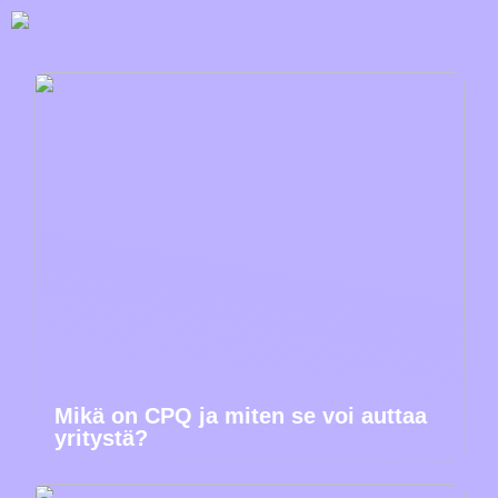
Mikä on CPQ ja miten se voi auttaa
yritystä?