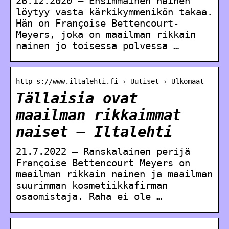
26.12.2020 — Ensimmäinen nainen
löytyy vasta kärkikymmenikön takaa.
Hän on Françoise Bettencourt-
Meyers, joka on maailman rikkain
nainen jo toisessa polvessa …
http s://www.iltalehti.fi › Uutiset › Ulkomaat
Tällaisia ovat
maailman rikkaimmat
naiset – Iltalehti
21.7.2022 — Ranskalainen perijä
Françoise Bettencourt Meyers on
maailman rikkain nainen ja maailman
suurimman kosmetiikkafirman
osaomistaja. Raha ei ole …