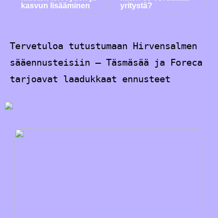
kasvun lisääminen
yritystä?
Tervetuloa tutustumaan Hirvensalmen
sääennusteisiin – Täsmäsää ja Foreca
tarjoavat laadukkaat ennusteet