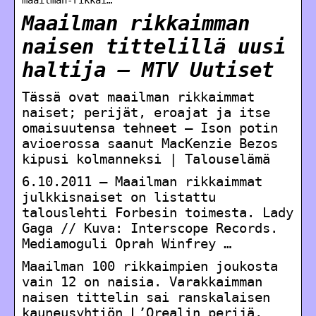
Maailman rikkaimman
naisen tittelillä uusi
haltija – MTV Uutiset
Tässä ovat maailman rikkaimmat
naiset; perijät, eroajat ja itse
omaisuutensa tehneet – Ison potin
avioerossa saanut MacKenzie Bezos
kipusi kolmanneksi | Talouselämä
6.10.2011 — Maailman rikkaimmat
julkkisnaiset on listattu
talouslehti Forbesin toimesta. Lady
Gaga // Kuva: Interscope Records.
Mediamoguli Oprah Winfrey …
Maailman 100 rikkaimpien joukosta
vain 12 on naisia. Varakkaimman
naisen tittelin sai ranskalaisen
kauneusyhtiön L’Orealin perijä.