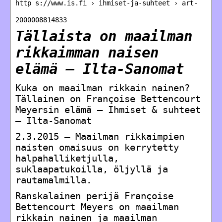
http s://www.is.fi › ihmiset-ja-suhteet › art-
2000008814833
Tällaista on maailman
rikkaimman naisen
elämä – Ilta-Sanomat
Kuka on maailman rikkain nainen?
Tällainen on Françoise Bettencourt
Meyersin elämä – Ihmiset & suhteet
– Ilta-Sanomat
2.3.2015 — Maailman rikkaimpien
naisten omaisuus on kerrytetty
halpahalliketjulla,
suklaapatukoilla, öljyllä ja
rautamalmilla.
Ranskalainen perijä Françoise
Bettencourt Meyers on maailman
rikkain nainen ja maailman