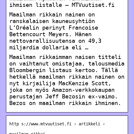
ihmisen listalle – MTVuutiset.fi
Maailman rikkain nainen on
ranskalaisen kauneusyhtiön
L’Oréalin perinyt Francoise
Bettencourt Meyers. Hänen
nettovarallisuutensa on 49,3
miljardia dollaria eli …
Maailman rikkaimman naisen titteli
on vaihtanut omistajaa, talousmedia
Bloombergin listaus kertoo. Tällä
hetkellä maailman rikkain nainen on
nyt kirjailija MacKenzie Scott,
joka on myös Amazon-verkkokaupan
perustajan Jeff Bezosin ex-vaimo.
Bezos on maailman rikkain ihminen.
http s://www.mtvuutiset.fi › artikkeli ›
maailman-rikkai…