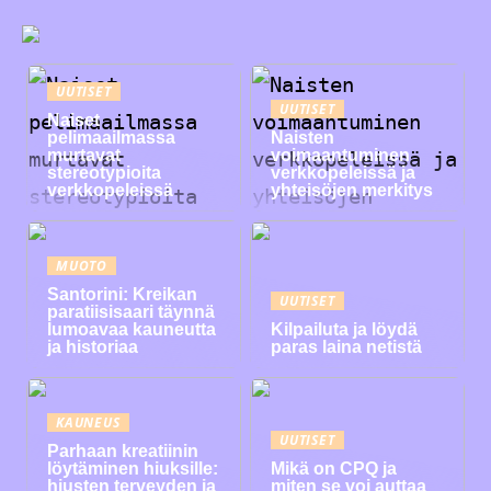
UUTISET
UUTISET
Naiset
pelimaailmassa
Naisten
murtavat
voimaantuminen
stereotypioita
verkkopeleissä ja
verkkopeleissä
yhteisöjen merkitys
MUOTO
Santorini: Kreikan
UUTISET
paratiisisaari täynnä
lumoavaa kauneutta
Kilpailuta ja löydä
ja historiaa
paras laina netistä
KAUNEUS
UUTISET
Parhaan kreatiinin
löytäminen hiuksille:
Mikä on CPQ ja
hiusten terveyden ja
miten se voi auttaa