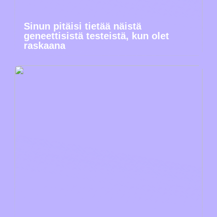
Sinun pitäisi tietää näistä
geneettisistä testeistä, kun olet
raskaana