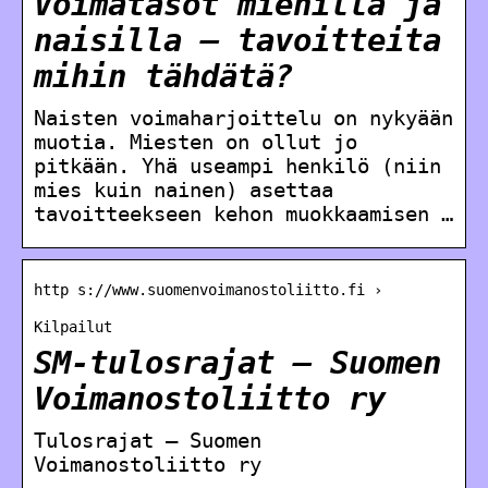
Voimatasot miehillä ja
naisilla – tavoitteita
mihin tähdätä?
Naisten voimaharjoittelu on nykyään
muotia. Miesten on ollut jo
pitkään. Yhä useampi henkilö (niin
mies kuin nainen) asettaa
tavoitteekseen kehon muokkaamisen …
http s://www.suomenvoimanostoliitto.fi ›
Kilpailut
SM-tulosrajat – Suomen
Voimanostoliitto ry
Tulosrajat – Suomen
Voimanostoliitto ry