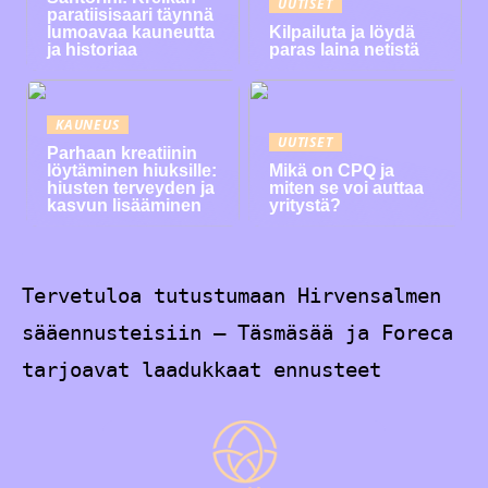
UUTISET
paratiisisaari täynnä
lumoavaa kauneutta
Kilpailuta ja löydä
ja historiaa
paras laina netistä
KAUNEUS
UUTISET
Parhaan kreatiinin
löytäminen hiuksille:
Mikä on CPQ ja
hiusten terveyden ja
miten se voi auttaa
kasvun lisääminen
yritystä?
Tervetuloa tutustumaan Hirvensalmen
sääennusteisiin – Täsmäsää ja Foreca
tarjoavat laadukkaat ennusteet