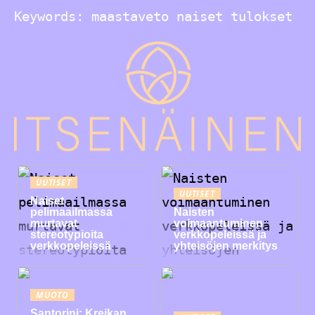
Keywords: maastaveto naiset tulokset
UUTISET
UUTISET
Naiset
pelimaailmassa
Naisten
murtavat
voimaantuminen
stereotypioita
verkkopeleissä ja
verkkopeleissä
yhteisöjen merkitys
MUOTO
Santorini: Kreikan