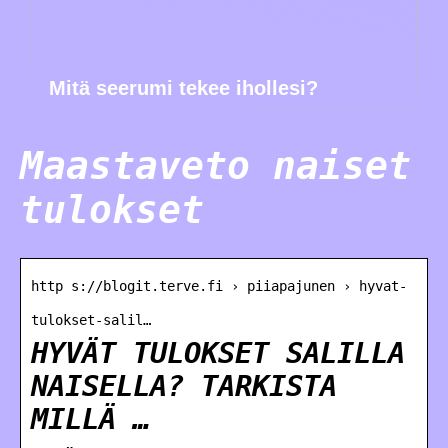
Mitä seerumi tekee ihollesi?
Maastaveto naiset
tulokset
http s://blogit.terve.fi › piiapajunen › hyvat-
tulokset-salil…
HYVÄT TULOKSET SALILLA
NAISELLA? TARKISTA
MILLÄ …