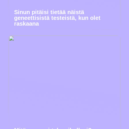
Sinun pitäisi tietää näistä
geneettisistä testeistä, kun olet
raskaana