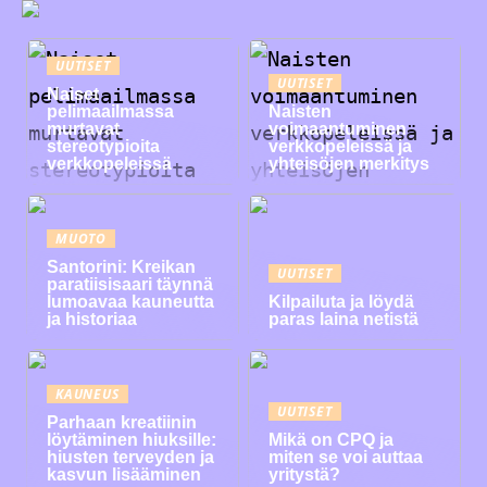
UUTISET
UUTISET
Naiset
pelimaailmassa
Naisten
murtavat
voimaantuminen
stereotypioita
verkkopeleissä ja
verkkopeleissä
yhteisöjen merkitys
MUOTO
Santorini: Kreikan
UUTISET
paratiisisaari täynnä
lumoavaa kauneutta
Kilpailuta ja löydä
ja historiaa
paras laina netistä
KAUNEUS
UUTISET
Parhaan kreatiinin
löytäminen hiuksille:
Mikä on CPQ ja
hiusten terveyden ja
miten se voi auttaa
kasvun lisääminen
yritystä?