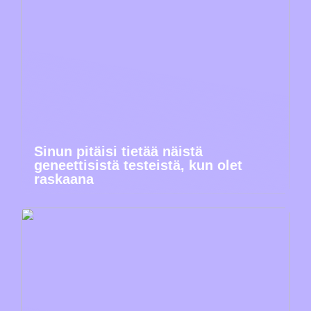
Sinun pitäisi tietää näistä
geneettisistä testeistä, kun olet
raskaana