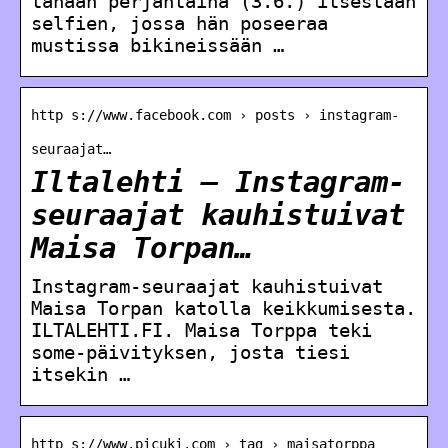
tänään perjantaina (3.6.) itsestään
selfien, jossa hän poseeraa
mustissa bikineissään …
http s://www.facebook.com › posts › instagram-
seuraajat…
Iltalehti – Instagram-
seuraajat kauhistuivat
Maisa Torpan…
Instagram-seuraajat kauhistuivat
Maisa Torpan katolla keikkumisesta.
ILTALEHTI.FI. Maisa Torppa teki
some-päivityksen, josta tiesi
itsekin …
http s://www.picuki.com › tag › maisatorppa