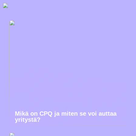
Mikä on CPQ ja miten se voi auttaa
yritystä?