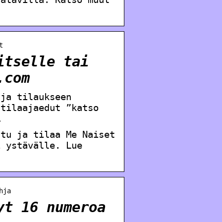
t
itselle tai
.com
 ja tilaukseen
 tilaajaedut ”katso
…
stu ja tilaa Me Naiset
i ystävälle. Lue
hja
yt 16 numeroa