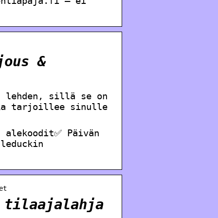
ehtiapaja.fi – ei
jous &
t lehden, sillä se on
ka tarjoillee sinulle
a alekoodit✅ Päivän
aleduckin
et
 tilaajalahja