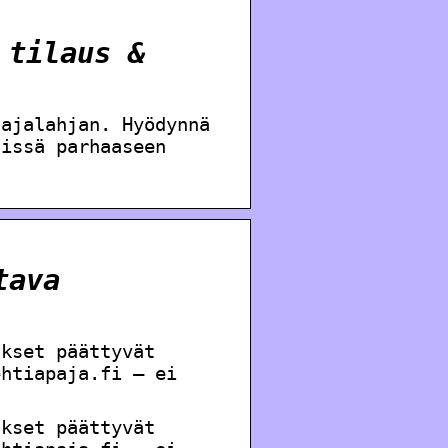
 tilaus &
aajalahjan. Hyödynnä
tissä parhaaseen
tava
ukset päättyvät
ehtiapaja.fi – ei
ukset päättyvät