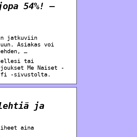
jopa 54%! –
in jatkuviin
luun. Asiakas voi
lehden, …
sellesi tai
rjoukset Me Naiset -
.fi -sivustolta.
lehtiä ja
aiheet aina
i