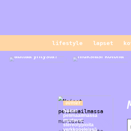
lifestyle
lapset
ko
Mikä on CPQ ja
miten se voi
Hallitse
auttaa yritystä?
hiuksiasi kotona
UUTISET
Naiset
pelimaailmassa
murtavat
stereotypioita
verkkopeleissä