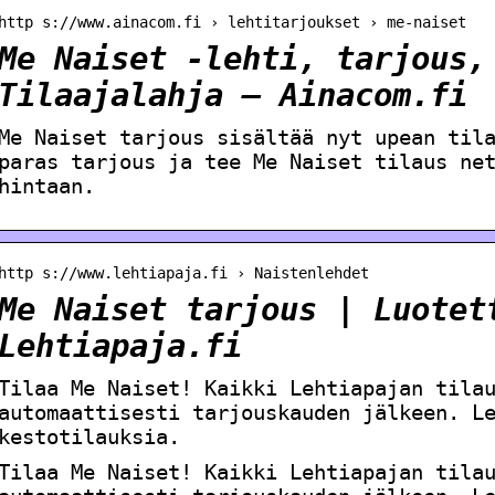
http s://www.ainacom.fi › lehtitarjoukset › me-naiset
Me Naiset -lehti, tarjous,
Tilaajalahja – Ainacom.fi
Me Naiset tarjous sisältää nyt upean til
paras tarjous ja tee Me Naiset tilaus ne
hintaan.
http s://www.lehtiapaja.fi › Naistenlehdet
Me Naiset tarjous | Luotet
Lehtiapaja.fi
Tilaa Me Naiset! Kaikki Lehtiapajan tila
automaattisesti tarjouskauden jälkeen. L
kestotilauksia.
Tilaa Me Naiset! Kaikki Lehtiapajan tila