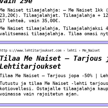
vain 29e
Me Naiset tilaajalahja: – Me Naiset 1kk 
23,20€). Tilaajalahjat. Tilaajalahja + 1
17 lehteä, vain 35,00€.
Me Naiset tilaajalahja, Tilaajalahjaksi 
valitsemasi tilaajalahja. Tilaa omasi ny
http s://www.lehtitarjoukset.com › lehti › Me_Naiset
Tilaa Me Naiset – Tarjous 
Lehtitarjoukset
Tilaa Me Naiset – Tarjous jopa -50% | Le
Tutustu ja tilaa Me Naiset -lehti tarjou
kotiovellesi. Ostajalle tilaajalahja kau
voimassa vain rajoitetun ajan.