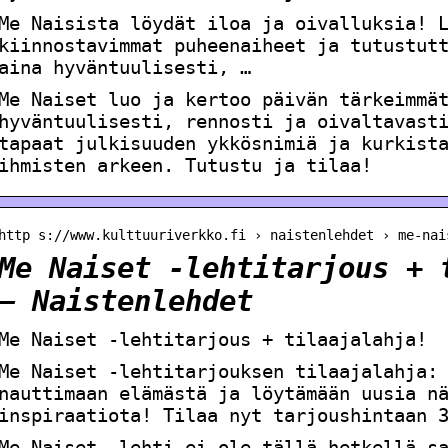
Me Naisista löydät iloa ja oivalluksia! 
kiinnostavimmat puheenaiheet ja tutustut
aina hyväntuulisesti, …
Me Naiset luo ja kertoo päivän tärkeimmä
hyväntuulisesti, rennosti ja oivaltavast
tapaat julkisuuden ykkösnimiä ja kurkist
ihmisten arkeen. Tutustu ja tilaa!
http s://www.kulttuuriverkko.fi › naistenlehdet › me-nai
Me Naiset -lehtitarjous + 
– Naistenlehdet
Me Naiset -lehtitarjous + tilaajalahja!
Me Naiset -lehtitarjouksen tilaajalahja:
nauttimaan elämästä ja löytämään uusia n
inspiraatiota! Tilaa nyt tarjoushintaan 
Me Naiset -lehti ei ole tällä hetkellä s