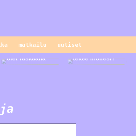
Sinun pitäisi
tietää näistä
ika
matkailu
uutiset
geneettisistä
testeistä, kun
Mitä seerumi
olet raskaana
tekee ihollesi?
ja