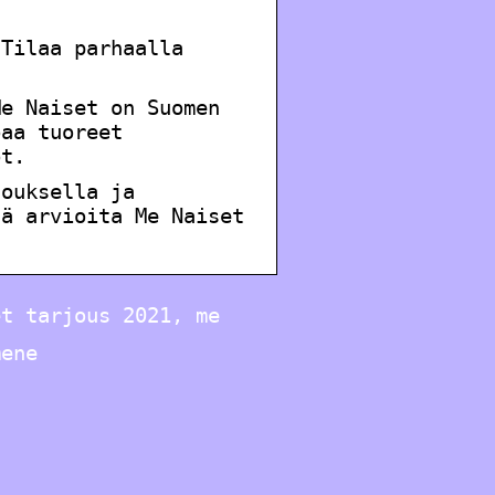
 Tilaa parhaalla
Me Naiset on Suomen
oaa tuoreet
öt.
jouksella ja
ää arvioita Me Naiset
et tarjous 2021, me
mene