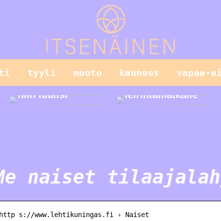
Vain lapset
ti
tyyli
muoto
kauneus
vapaa-a
leikkivät
parhaiten, tai
Helppo illallinen
niin luulisi
leirintämatkalle
Me naiset tilaajalah
http s://www.lehtikuningas.fi › Naiset