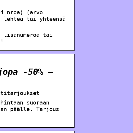
(4 nroa) (arvo
2 lehteä tai yhteensä
4 lisänumeroa tai
t!
jopa -50% –
htitarjoukset
shintaan suoraan
pan päälle. Tarjous