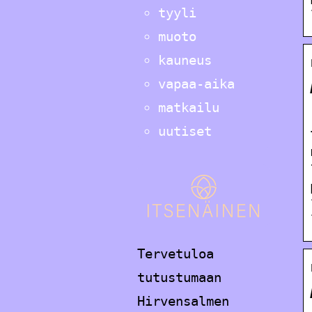
tyyli
muoto
kauneus
vapaa-aika
matkailu
uutiset
Tervetuloa
tutustumaan
Hirvensalmen