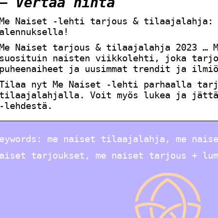
– Vertaa hinta
Me Naiset -lehti tarjous & tilaajalahja:
alennuksella!
Me Naiset tarjous & tilaajalahja 2023 … 
suosituin naisten viikkolehti, joka tarj
puheenaiheet ja uusimmat trendit ja ilmi
Tilaa nyt Me Naiset -lehti parhaalla tar
tilaajalahjalla. Voit myös lukea ja jätt
-lehdestä.
eywords: me naiset tilaajalahja, me nais
aiset tarjoukset, me naiset tarjous + lu