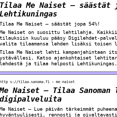
Tilaa Me Naiset – säästät 
Lehtikuningas
Tilaa Me Naiset – säästät jopa 54%!
Me Naiset on suosittu lehtilahja. Kaikki
tilauksiin kuuluu pääsy Digilehdet-palve
valita tilaamansa lehden lisäksi toisen 
Tilaa Me Naiset lehti kampanjahintaan it
ystävällesi. Katso ajankohtaiset lehtita
lehdestä ja tilaa helposti Lehtikuningas
http s://tilaa.sanoma.fi › me-naiset
Me Naiset – Tilaa Sanoman 
digipalveluita
Me Naiset – Lue päivän tärkeimmät puheen
hyväntuulisesti, rennosti ja oivaltavast