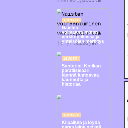
UUTISET
Naisten
voimaantuminen
verkkopeleissä ja
yhteisöjen merkitys
MUOTO
Santorini: Kreikan
paratiisisaari
täynnä lumoavaa
kauneutta ja
historiaa
UUTISET
Kilpailuta ja löydä
paras laina netistä