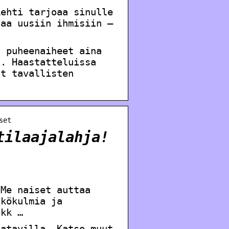
Lehti tarjoaa sinulle
taa uusiin ihmisiin –
t puheenaiheet aina
i. Haastatteluissa
at tavallisten
set
tilaajalahja!
 Me naiset auttaa
äkökulmia ja
3kk …
aatavilla. Katso muut