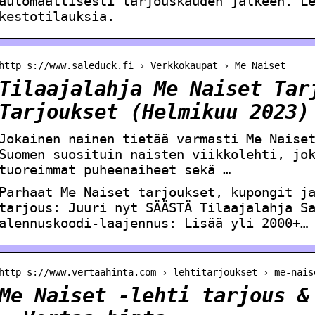
automaattisesti tarjouskauden jälkeen. L
kestotilauksia.
http s://www.saleduck.fi › Verkkokaupat › Me Naiset
Tilaajalahja Me Naiset Tar
Tarjoukset (Helmikuu 2023)
Jokainen nainen tietää varmasti Me Naise
Suomen suosituin naisten viikkolehti, jo
tuoreimmat puheenaiheet sekä …
Parhaat Me Naiset tarjoukset, kupongit j
tarjous: Juuri nyt SÄÄSTÄ Tilaajalahja S
alennuskoodi-laajennus: Lisää yli 2000+…
http s://www.vertaahinta.com › lehtitarjoukset › me-nais
Me Naiset -lehti tarjous &