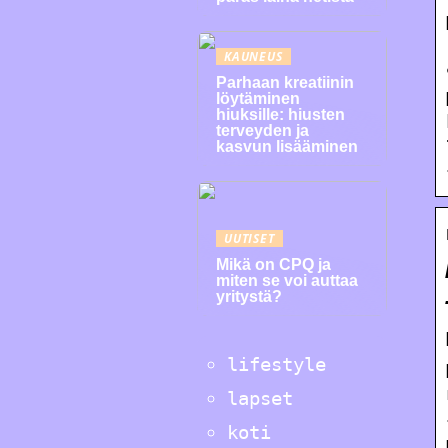
KAUNEUS
Parhaan kreatiinin
löytäminen
hiuksille: hiusten
terveyden ja
kasvun lisääminen
UUTISET
Mikä on CPQ ja
miten se voi auttaa
yritystä?
lifestyle
lapset
koti