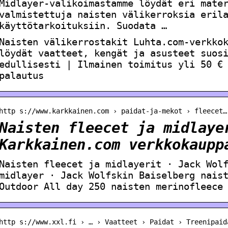
Midlayer-valikoimastamme löydät eri mate
valmistettuja naisten välikerroksia eril
käyttötarkoituksiin. Suodata …
Naisten välikerrostakit Luhta.com-verkko
löydät vaatteet, kengät ja asusteet suos
edullisesti | Ilmainen toimitus yli 50 €
palautus
http s://www.karkkainen.com › paidat-ja-mekot › fleecet…
Naisten fleecet ja midlaye
Karkkainen.com verkkokaupp
Naisten fleecet ja midlayerit · Jack Wol
midlayer · Jack Wolfskin Baiselberg nais
Outdoor All day 250 naisten merinofleece
http s://www.xxl.fi › … › Vaatteet › Paidat › Treenipaid