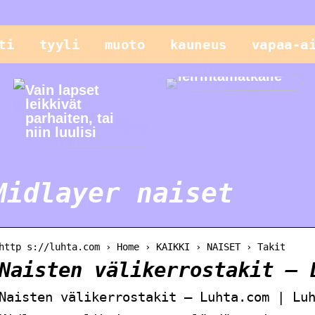
ti
tyyli
muoto
kauneus
vapaa-a
Helppo illallinen
leirintämatkalle
Vain lapset
leikkivät
parhaiten, tai
niin luulisi
Midlayer naiset
http s://luhta.com › Home › KAIKKI › NAISET › Takit
Naisten välikerrostakit – 
Naisten välikerrostakit – Luhta.com | Lu