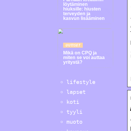
löytäminen
hiuksille: hiusten
terveyden ja
kasvun lisääminen
UUTISET
Mikä on CPQ ja
miten se voi auttaa
yritystä?
lifestyle
lapset
koti
tyyli
muoto