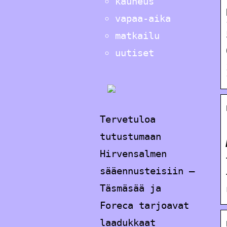
kauneus
vapaa-aika
matkailu
uutiset
Tervetuloa
tutustumaan
Hirvensalmen
sääennusteisiin –
Täsmäsää ja
Foreca tarjoavat
laadukkaat