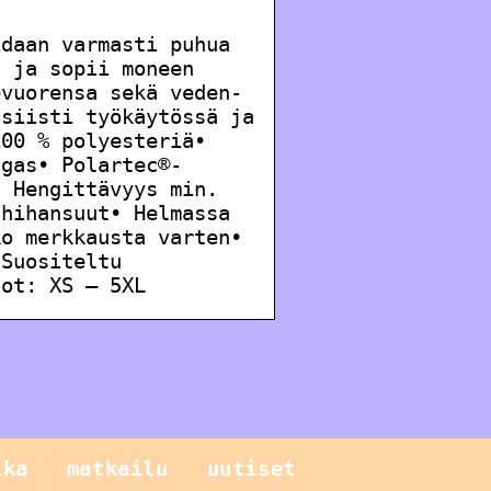
idaan varmasti puhua
u ja sopii moneen
evuorensa sekä veden-
 siisti työkäytössä ja
100 % polyesteriä•
ngas• Polartec®-
• Hengittävyys min.
 hihansuut• Helmassa
ko merkkausta varten•
 Suositeltu
oot: XS – 5XL
ika
matkailu
uutiset
Sinun pitäisi
tietää näistä