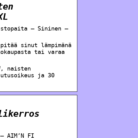
ten
XL
astopaita – Sininen –
 pitää sinut lämpimänä
kokaupasta tai varaa
W, naisten
autusoikeus ja 30
likerros
ä– AIM’N FI