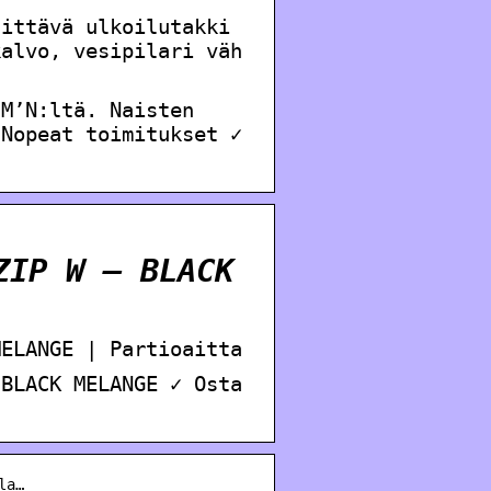
gittävä ulkoilutakki
kalvo, vesipilari väh
IM’N:ltä. Naisten
 Nopeat toimitukset ✓
ZIP W – BLACK
MELANGE | Partioaitta
 BLACK MELANGE ✓ Osta
la…