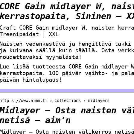
CORE Gain midlayer W, nais
kerrastopaita, Sininen – X
Craft CORE Gain midlayer W, naisten kerr
Treenipaidat | XXL
Naisten vedenkestävä ja hengittävä takki
ja kuivana säällä kuin säällä. Osta verk
noudettavaksi myymälästä!
Lue lisää tuotteesta CORE Gain midlayer 
kerrastopaita. 100 päivän vaihto- ja pal
päivän hintalupaus!
http s://www.aimn.fi › collections › midlayers
Midlayer – Osta naisten vä
netisä – aim’n
Midlayer – Osta naisten välikerros netis