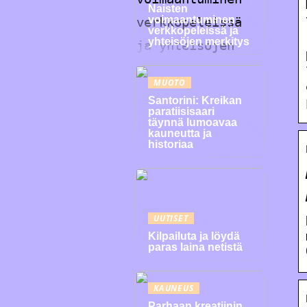
Naisten
voimaantuminen
verkkopeleissä ja
yhteisöjen merkitys
MUOTO
Santorini: Kreikan
paratiisisaari
täynnä lumoavaa
kauneutta ja
historiaa
UUTISET
Kilpailuta ja löydä
paras laina netistä
KAUNEUS
Parhaan kreatiinin