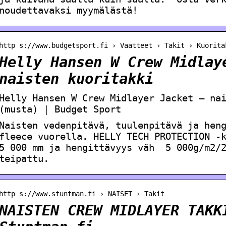
noudettavaksi myymälästä!
http s://www.budgetsport.fi › Vaatteet › Takit › Kuorita
Helly Hansen W Crew Midlay
naisten kuoritakki
Helly Hansen W Crew Midlayer Jacket – na
(musta) | Budget Sport
Naisten vedenpitävä, tuulenpitävä ja hen
fleece vuorella. HELLY TECH PROTECTION -
5 000 mm ja hengittävyys väh 5 000g/m2/2
teipattu.
http s://www.stuntman.fi › NAISET › Takit
NAISTEN CREW MIDLAYER TAKK