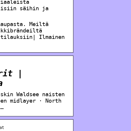
riaaleista
aisiin säihin ja
kaupasta. Meiltä
ikkibrändeiltä
 tilauksiin| Ilmainen
rit |
a
fskin Waldsee naisten
ten midlayer · North
 …
at