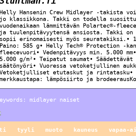
Stuntman.fi
Helly Hansenin Crew Midlayer -takista vo
jo klassikkona. Takki on todella suositt
vuodenaikaan lämmittävän Polartec®-fleec
ja tuulenpitävyytensä ansiosta. Takki on
sopii erinomaisesti myös seuratakiksi.• 
Paino: 585 g• Helly Tech® Protection -ka
fleecevuori• Vedenpitävyys min. 5.000 mm
5.000 g/m²• Teipatut saumat• Säädettävät
säätönyöri• Vuoressa vetoketjullinen auk
Vetoketjulliset etutaskut ja rintatasku•
merkkaustapa: lämpösiirto ja brodeerausK
eywords: midlayer naiset
ti
tyyli
muoto
kauneus
vapaa-a