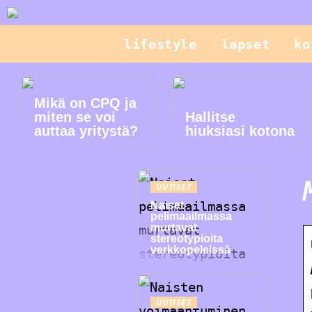
lifestyle
lapset
ko
Mikä on CPQ ja
miten se voi
Hallitse
auttaa yritystä?
hiuksiasi kotona
UUTISET
Naiset
pelimaailmassa
murtavat
stereotypioita
verkkopeleissä
UUTISET