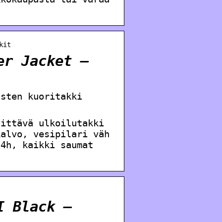
kit
er Jacket –
isten kuoritakki
gittävä ulkoilutakki
kalvo, vesipilari väh
4h, kaikki saumat
I Black –