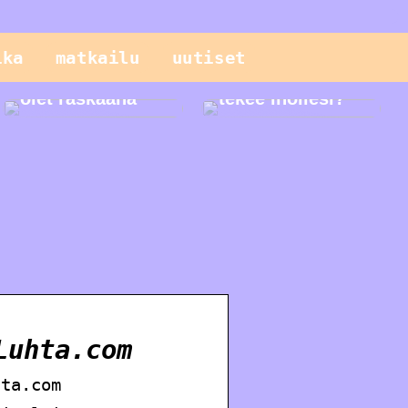
Sinun pitäisi
tietää näistä
ika
matkailu
uutiset
geneettisistä
testeistä, kun
Mitä seerumi
olet raskaana
tekee ihollesi?
Luhta.com
hta.com