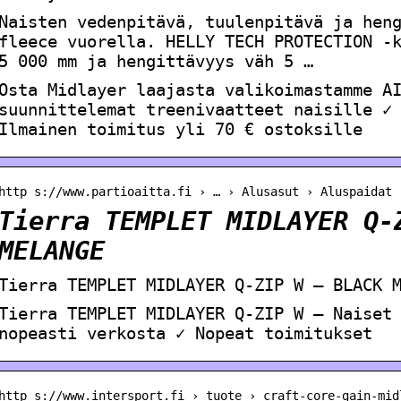
Naisten vedenpitävä, tuulenpitävä ja hen
fleece vuorella. HELLY TECH PROTECTION -
5 000 mm ja hengittävyys väh 5 …
Osta Midlayer laajasta valikoimastamme A
suunnittelemat treenivaatteet naisille ✓
Ilmainen toimitus yli 70 € ostoksille
http s://www.partioaitta.fi › … › Alusasut › Aluspaidat
Tierra TEMPLET MIDLAYER Q-
MELANGE
Tierra TEMPLET MIDLAYER Q-ZIP W – BLACK 
Tierra TEMPLET MIDLAYER Q-ZIP W – Naiset
nopeasti verkosta ✓ Nopeat toimitukset
http s://www.intersport.fi › tuote › craft-core-gain-mid