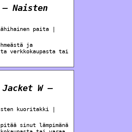
 – Naisten
kähihainen paita |
ehmeästä ja
ta verkkokaupasta tai
 Jacket W –
isten kuoritakki |
 pitää sinut lämpimänä
kokaupasta tai varaa