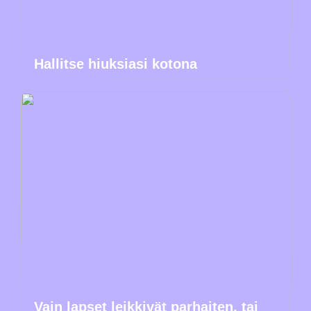
Hallitse hiuksiasi kotona
Vain lapset leikkivät parhaiten, tai