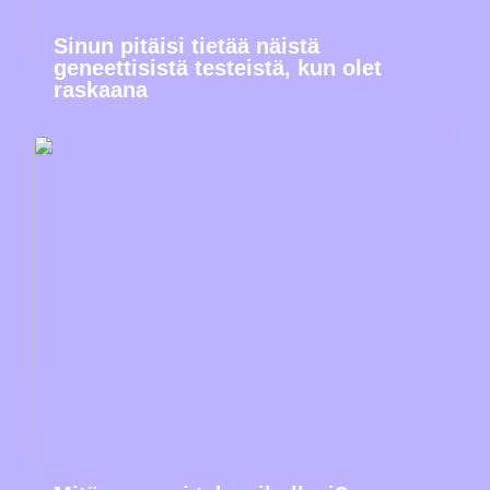
Sinun pitäisi tietää näistä
geneettisistä testeistä, kun olet
raskaana