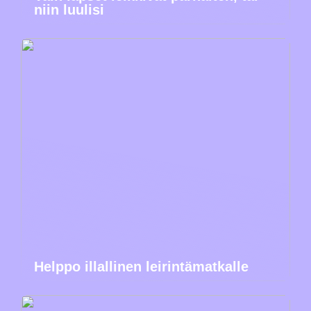
niin luulisi
Helppo illallinen leirintämatkalle