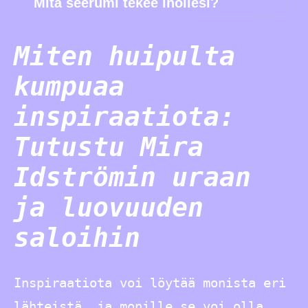
Mitä seerumi tekee ihollesi?
Miten huipulta
kumpuaa
inspiraatiota:
Tutustu Mira
Idströmin uraan
ja luovuuden
saloihin
Inspiraatiota voi löytää monista eri
lähteistä, ja monille se voi olla