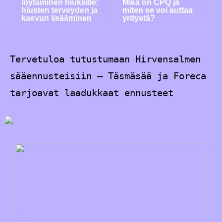
löytäminen hiuksille:
Mikä on CPQ ja
hiusten terveyden ja
miten se voi auttaa
kasvun lisääminen
yritystä?
Tervetuloa tutustumaan Hirvensalmen
sääennusteisiin – Täsmäsää ja Foreca
tarjoavat laadukkaat ennusteet