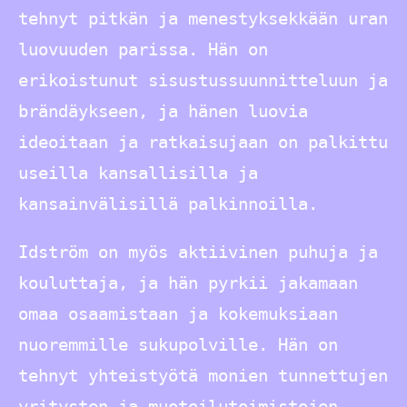
tehnyt pitkän ja menestyksekkään uran
luovuuden parissa. Hän on
erikoistunut sisustussuunnitteluun ja
brändäykseen, ja hänen luovia
ideoitaan ja ratkaisujaan on palkittu
useilla kansallisilla ja
kansainvälisillä palkinnoilla.
Idström on myös aktiivinen puhuja ja
kouluttaja, ja hän pyrkii jakamaan
omaa osaamistaan ja kokemuksiaan
nuoremmille sukupolville. Hän on
tehnyt yhteistyötä monien tunnettujen
yritysten ja muotoilutoimistojen