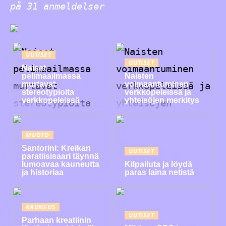
på
31
anmeldelser
UUTISET
UUTISET
Naiset
pelimaailmassa
Naisten
murtavat
voimaantuminen
stereotypioita
verkkopeleissä ja
verkkopeleissä
yhteisöjen merkitys
MUOTO
Santorini: Kreikan
UUTISET
paratiisisaari täynnä
lumoavaa kauneutta
Kilpailuta ja löydä
ja historiaa
paras laina netistä
KAUNEUS
UUTISET
Parhaan kreatiinin