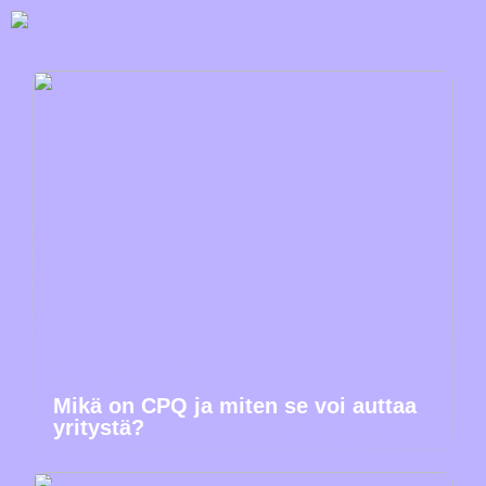
Mikä on CPQ ja miten se voi auttaa
yritystä?