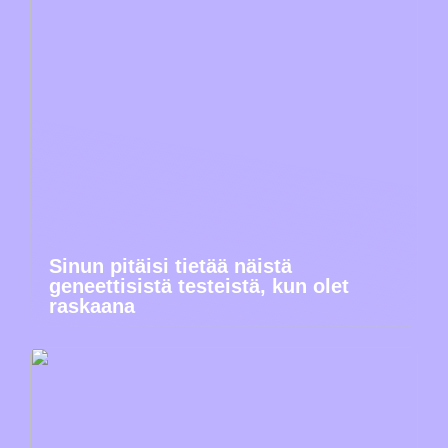
Sinun pitäisi tietää näistä
geneettisistä testeistä, kun olet
raskaana