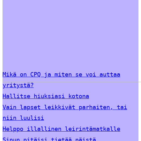
Mikä on CPQ ja miten se voi auttaa
yritystä?
Hallitse hiuksiasi kotona
Vain lapset leikkivät parhaiten, tai
niin luulisi
Helppo illallinen leirintämatkalle
Sinun pitäisi tietää näistä