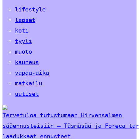
lifestyle
lapset
koti
tyyli
muoto
kauneus
vapaa-aika
matkailu
uutiset
Tervetuloa tutustumaan Hirvensalmen
sääennusteisiin – Täsmäsää ja Foreca tar
laadukkaat ennusteet