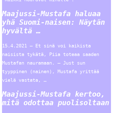
Maajussi-Mustafa haluaa
yhä Suomi-naisen: Näytän
hyvältä …
15.4.2021 — Et sinä voi kaikista
naisista tykätä, Piia toteaa saaden
Mustafan nauramaan. – Just sun
tyyppinen (nainen), Mustafa yrittää
vielä vastata, …
Maajussi-Mustafa kertoo,
mitä odottaa puolisoltaan