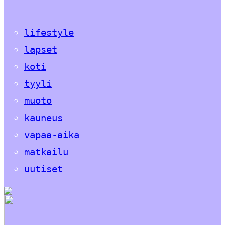
lifestyle
lapset
koti
tyyli
muoto
kauneus
vapaa-aika
matkailu
uutiset