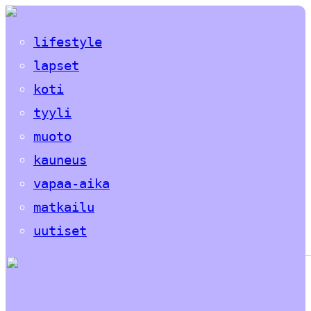
lifestyle
lapset
koti
tyyli
muoto
kauneus
vapaa-aika
matkailu
uutiset