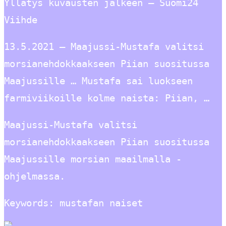
Yllätys kuvausten jälkeen – Suomi24
Viihde
13.5.2021 — Maajussi-Mustafa valitsi
morsianehdokkaakseen Piian suositussa
Maajussille … Mustafa sai luokseen
farmiviikoille kolme naista: Piian, …
Maajussi-Mustafa valitsi
morsianehdokkaakseen Piian suositussa
Maajussille morsian maailmalla -
ohjelmassa.
Keywords: mustafan naiset