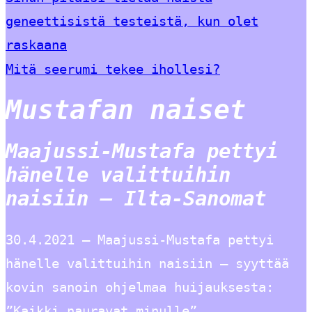
geneettisistä testeistä, kun olet
raskaana
Mitä seerumi tekee ihollesi?
Mustafan naiset
Maajussi-Mustafa pettyi
hänelle valittuihin
naisiin – Ilta-Sanomat
30.4.2021 — Maajussi-Mustafa pettyi
hänelle valittuihin naisiin – syyttää
kovin sanoin ohjelmaa huijauksesta:
”Kaikki nauravat minulle”.