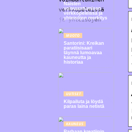
Naisten
voimaantuminen
verkkopeleissä ja
yhteisöjen merkitys
MUOTO
Santorini: Kreikan
paratiisisaari
täynnä lumoavaa
kauneutta ja
historiaa
UUTISET
Kilpailuta ja löydä
paras laina netistä
KAUNEUS
Parhaan kreatiinin