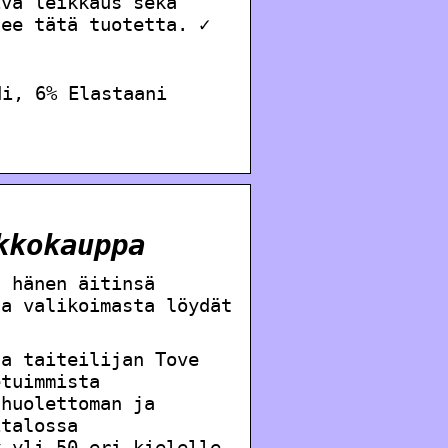
iva leikkaus sekä
lee tätä tuotetta. ✓
di, 6% Elastaani
kkokauppa
ä hänen äitinsä
ta valikoimasta löydät
ja taiteilijan Tove
etuimmista
 huolettoman ja
italossa
y yli 50 eri kielelle,