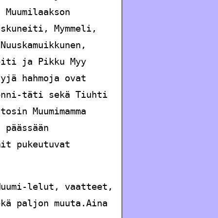
. Muumilaakson
iskuneiti, Mymmeli,
 Nuuskamuikkunen,
eiti ja Pikku Myy
tyjä hahmoja ovat
enni-täti sekä Tiuhti
 tosin Muumimamma
a päässään
mit pukeutuvat
Muumi-lelut, vaatteet,
ekä paljon muuta.Aina