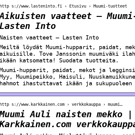
http s://www.lasteninto.fi › Etusivu › Muumi-tuotteet
Aikuisten vaatteet – Muumi
Lasten Into
Naisten vaatteet – Lasten Into
Meiltä löydät Muumi-hupparit, paidat, me
aikuisille. Tove Janssonin muumiväki ila
ikään katsomatta! Suodata tuotteita.
Muumi-hupparit, paidat, mekot ja leggins
Myy, Muumipeikko, Haisuli, Nuuskamuikkun
hahmot ihastuttavat ikään ja sukupuoleen
http s://www.karkkainen.com › verkkokauppa › muumi…
Muumi Auli naisten mekko |
Karkkainen.com verkkokaupp