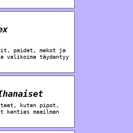
ex
rit, paidat, mekot ja
ja valikoima täydentyy
Ihanaiset
steet, kuten pipot,
ät kenties maailman