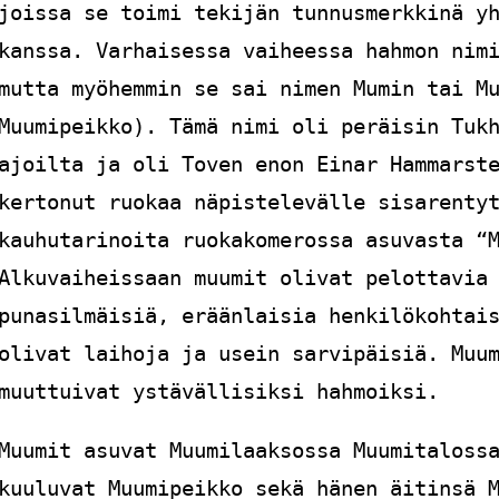
joissa se toimi tekijän tunnusmerkkinä y
kanssa. Varhaisessa vaiheessa hahmon nim
mutta myöhemmin se sai nimen Mumin tai M
Muumipeikko). Tämä nimi oli peräisin Tuk
ajoilta ja oli Toven enon Einar Hammarst
kertonut ruokaa näpistelevälle sisarenty
kauhutarinoita ruokakomerossa asuvasta “
Alkuvaiheissaan muumit olivat pelottavia
punasilmäisiä, eräänlaisia henkilökohtai
olivat laihoja ja usein sarvipäisiä. Muu
muuttuivat ystävällisiksi hahmoiksi.
Muumit asuvat Muumilaaksossa Muumitaloss
kuuluvat Muumipeikko sekä hänen äitinsä 