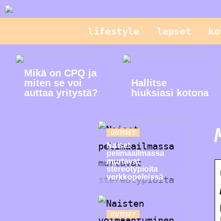
lifestyle
lapset
ko
Mikä on CPQ ja
miten se voi
Hallitse
auttaa yritystä?
hiuksiasi kotona
UUTISET
Naiset
pelimaailmassa
murtavat
stereotypioita
verkkopeleissä
UUTISET