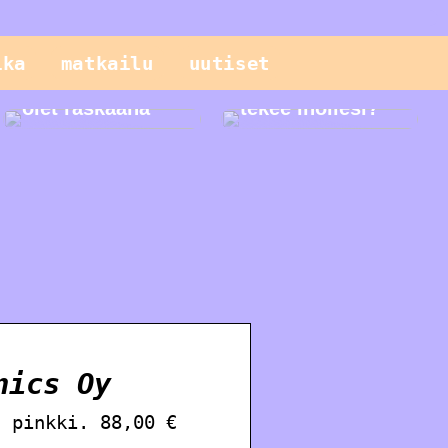
Sinun pitäisi
tietää näistä
ika
matkailu
uutiset
geneettisistä
testeistä, kun
Mitä seerumi
olet raskaana
tekee ihollesi?
nics Oy
, pinkki. 88,00 €