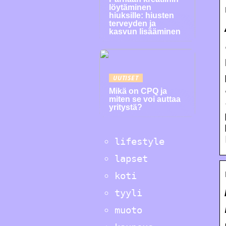
löytäminen
hiuksille: hiusten
terveyden ja
kasvun lisääminen
UUTISET
Mikä on CPQ ja
miten se voi auttaa
yritystä?
lifestyle
lapset
koti
tyyli
muoto