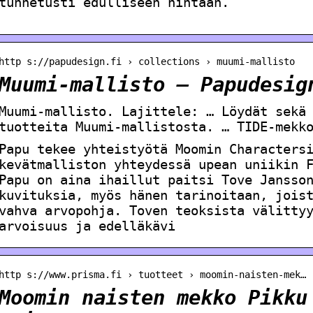
tunnetusti edulliseen hintaan.
http s://papudesign.fi › collections › muumi-mallisto
Muumi-mallisto – Papudesig
Muumi-mallisto. Lajittele: … Löydät sekä
tuotteita Muumi-mallistosta. … TIDE-mekk
Papu tekee yhteistyötä Moomin Characters
kevätmalliston yhteydessä upean uniikin 
Papu on aina ihaillut paitsi Tove Jansso
kuvituksia, myös hänen tarinoitaan, jois
vahva arvopohja. Toven teoksista välitty
arvoisuus ja edelläkävi
http s://www.prisma.fi › tuotteet › moomin-naisten-mek…
Moomin naisten mekko Pikku