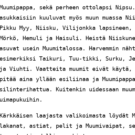
Muumipappa, sekä perheen ottolapsi Nipsu
asukkaisiin kuuluvat myös muun muassa Ni
Pikku Myy, Niisku, Vilijonkka lapsineen,
Mörkö, Hemuli ja Haisuli. Heistä Niiskun
asuvat usein Muumitalossa. Harvemmin näh
esimerkiksi Taikuri, Tuu-tikki, Surku, J
ja Viuhti. Vaatteita muumit eivät käytä,
pitää aina yllään esiliinaa ja Muumipapp
silinterihattua. Kuitenkin uidessaan muu
uimapukuihin.
Kärkkäisen laajasta valikoimasta löydät 
lakanat, astiat, pelit ja Muumivaipat, s