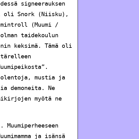
hdessä signeerauksen
i oli Snork (Niisku),
umintroll (Muumi /
holman taidekoulun
enin keksimä. Tämä oli
ttärelleen
Muumipeikosta”.
 olentoja, mustia ja
sia demoneita. Ne
mikirjojen myötä ne
a. Muumiperheeseen
Muumimamma ja isänsä