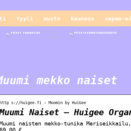
Vain lapset
ti
tyyli
muoto
kauneus
vapaa-a
leikkivät
parhaiten, tai
Helppo illallinen
niin luulisi
leirintämatkalle
Muumi mekko naiset
http s://huigee.fi › Moomin by HuiGee
Muumi Naiset – Huigee Orga
Muumi naisten mekko-tunika Meriseikkailu
69,00 €.