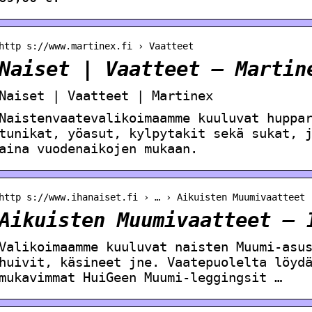
http s://www.martinex.fi › Vaatteet
Naiset | Vaatteet – Martin
Naiset | Vaatteet | Martinex
Naistenvaatevalikoimaamme kuuluvat huppa
tunikat, yöasut, kylpytakit sekä sukat, 
aina vuodenaikojen mukaan.
http s://www.ihanaiset.fi › … › Aikuisten Muumivaatteet
Aikuisten Muumivaatteet – 
Valikoimaamme kuuluvat naisten Muumi-asu
huivit, käsineet jne. Vaatepuolelta löyd
mukavimmat HuiGeen Muumi-leggingsit …