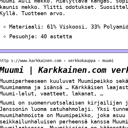
Muumi Auli mekko. Mielyttävä kangas, sop
kaunis mekko. Ylitti odotukset. Suositte
Kyllä. Tuotteen arvo.
Materiaali: 61% Viskoosi, 33% Polyami
Pesuohje: 40 astetta
http s://www.karkkainen.com › verkkokauppa › muumi
Muumi | Karkkainen.com ver
Muumiperheeseen kuuluvat Muumipeikko sek
Muumimamma ja isänsä … Kärkkäisen laajas
Muumi-lelut, vaatteet, lakanat, …
Muumi on suomenruotsalaisen kirjailijan 
Janssonin luoma satuhahmolaji. Yksi tunn
muumihahmoista on Muumipeikko, joka asuu
seikkailunhaluisen perheensä kanssa Muum
Muumilaaksossa. Muumikirjoja on käännett