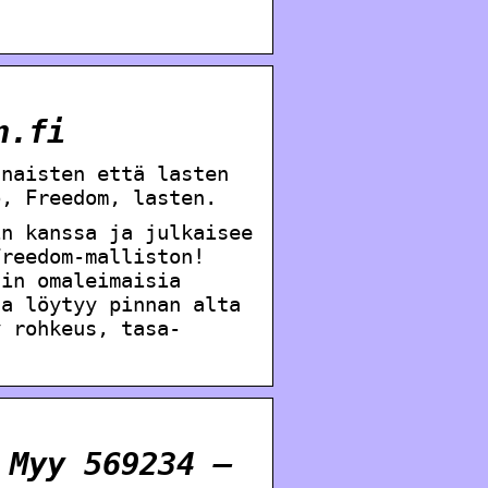
n.fi
 naisten että lasten
o, Freedom, lasten.
in kanssa ja julkaisee
Freedom-malliston!
nin omaleimaisia
ta löytyy pinnan alta
y rohkeus, tasa-
 Myy 569234 –