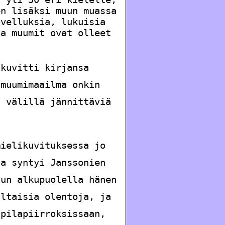
en lisäksi muun muassa
ovelluksia, lukuisia
ja muumit ovat olleet
 kuvitti kirjansa
 muumimaailma onkin
u välillä jännittäviä
mielikuvituksessa jo
ta syntyi Janssonien
vun alkupuolella hänen
altaisia olentoja, ja
 pilapiirroksissaan,