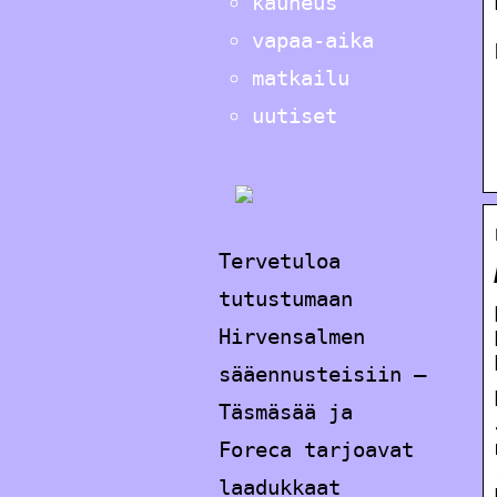
kauneus
vapaa-aika
matkailu
uutiset
Tervetuloa
tutustumaan
Hirvensalmen
sääennusteisiin –
Täsmäsää ja
Foreca tarjoavat
laadukkaat