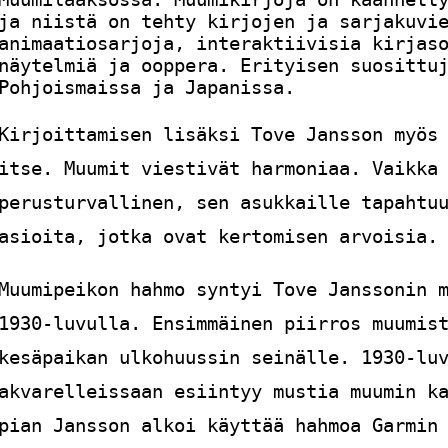
ja niistä on tehty kirjojen ja sarjakuvi
animaatiosarjoja, interaktiivisia kirjas
näytelmiä ja ooppera. Erityisen suosittu
Pohjoismaissa ja Japanissa.
Kirjoittamisen lisäksi Tove Jansson myös
itse. Muumit viestivät harmoniaa. Vaikka
perusturvallinen, sen asukkaille tapahtu
asioita, jotka ovat kertomisen arvoisia.
Muumipeikon hahmo syntyi Tove Janssonin 
1930-luvulla. Ensimmäinen piirros muumis
kesäpaikan ulkohuussin seinälle. 1930-lu
akvarelleissaan esiintyy mustia muumin k
pian Jansson alkoi käyttää hahmoa Garmin