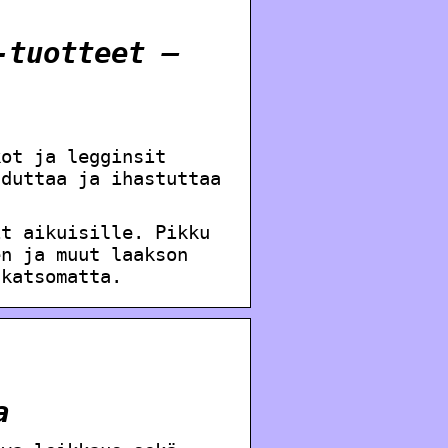
-tuotteet –
kot ja legginsit
hduttaa ja ihastuttaa
it aikuisille. Pikku
en ja muut laakson
 katsomatta.
a