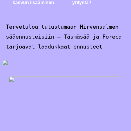
kasvun lisääminen
yritystä?
Tervetuloa tutustumaan Hirvensalmen
sääennusteisiin – Täsmäsää ja Foreca
tarjoavat laadukkaat ennusteet