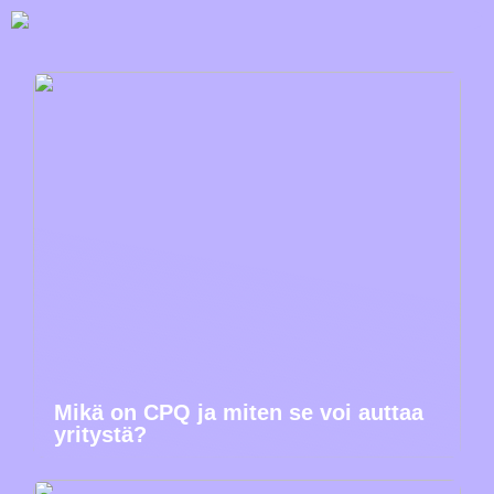
Mikä on CPQ ja miten se voi auttaa
yritystä?