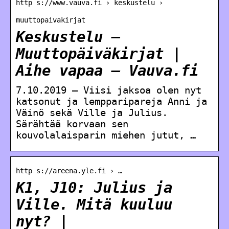
http s://www.vauva.fi › keskustelu ›
muuttopaivakirjat
Keskustelu –
Muuttopäiväkirjat |
Aihe vapaa – Vauva.fi
7.10.2019 — Viisi jaksoa olen nyt
katsonut ja lempparipareja Anni ja
Väinö sekä Ville ja Julius.
Särähtää korvaan sen
kouvolalaisparin miehen jutut, …
http s://areena.yle.fi › …
K1, J10: Julius ja
Ville. Mitä kuuluu
nyt? |