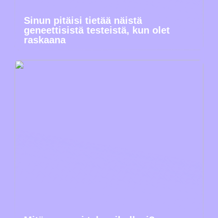
Sinun pitäisi tietää näistä
geneettisistä testeistä, kun olet
raskaana