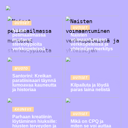
UUTISET
UUTISET
Naiset
pelimaailmassa
Naisten
murtavat
voimaantuminen
stereotypioita
verkkopeleissä ja
verkkopeleissä
yhteisöjen merkitys
MUOTO
Santorini: Kreikan
UUTISET
paratiisisaari täynnä
lumoavaa kauneutta
Kilpailuta ja löydä
ja historiaa
paras laina netistä
KAUNEUS
UUTISET
Parhaan kreatiinin
löytäminen hiuksille:
Mikä on CPQ ja
hiusten terveyden ja
miten se voi auttaa