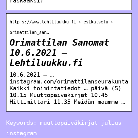
raskaaksi?
http s://www.lehtiluukku.fi › esikatselu ›
orimattilan_san…
Orimattilan Sanomat
10.6.2021 –
Lehtiluukku.fi
10.6.2021 — …
instagram.com/orimattilanseurakunta
Kaikki toimintatiedot … päivä (S)
10.15 Muuttopäiväkirjat 10.45
Hittimittari 11.35 Meidän maamme …
Keywords: muuttopäiväkirjat julius
instagram