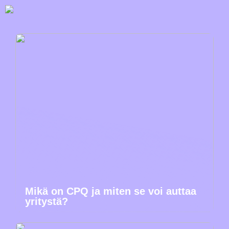
Mikä on CPQ ja miten se voi auttaa
yritystä?