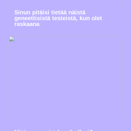
Sinun pitäisi tietää näistä
geneettisistä testeistä, kun olet
raskaana