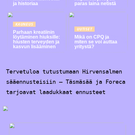
ja historiaa
paras laina netistä
KAUNEUS
UUTISET
Parhaan kreatiinin
löytäminen hiuksille:
Mikä on CPQ ja
hiusten terveyden ja
miten se voi auttaa
kasvun lisääminen
yritystä?
Tervetuloa tutustumaan Hirvensalmen
sääennusteisiin – Täsmäsää ja Foreca
tarjoavat laadukkaat ennusteet