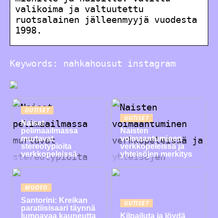
valikoima ja valtuutettu
ruotsalainen jälleenmyyjä vuodesta
1998.
Keywords: nahkahousut instagram
UUTISET
UUTISET
Naiset
pelimaailmassa
Naisten
murtavat
voimaantuminen
stereotypioita
verkkopeleissä ja
verkkopeleissä
yhteisöjen merkitys
MUOTO
Santorini: Kreikan
UUTISET
paratiisisaari täynnä
lumoavaa kauneutta
Kilpailuta ja löydä