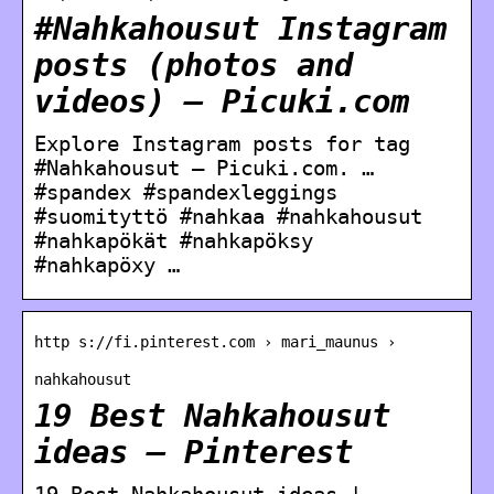
#Nahkahousut Instagram
posts (photos and
videos) – Picuki.com
Explore Instagram posts for tag
#Nahkahousut – Picuki.com. …
#spandex #spandexleggings
#suomityttö #nahkaa #nahkahousut
#nahkapökät #nahkapöksy
#nahkapöxy …
http s://fi.pinterest.com › mari_maunus ›
nahkahousut
19 Best Nahkahousut
ideas – Pinterest
19 Best Nahkahousut ideas |