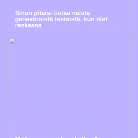
Sinun pitäisi tietää näistä
geneettisistä testeistä, kun olet
raskaana