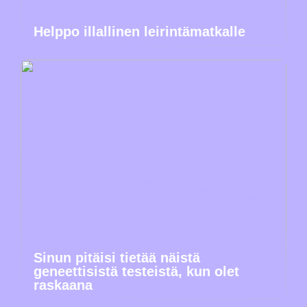
Helppo illallinen leirintämatkalle
Sinun pitäisi tietää näistä
geneettisistä testeistä, kun olet
raskaana