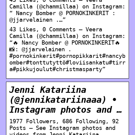
Camilla (@chammillaa) on Instagram:
“ Nancy Bomber @ PORNOKINKERIT :
@jjarvelainen .…”
43 Likes, 0 Comments – Veera
Camilla (@chammillaa) on Instagram:
“🔥 Nancy Bomber @ PORNOKINKERIT🔥
📸: @jjarvelainen .
#pornokinkerit#pornopikkarit#nancyb
omber#tonttutyttö#loviisankatu#tirr
a#pikkujoulut#christmasparty”
Jenni Katariina
(@jennikatariinaaa) •
Instagram photos and …
1977 Followers, 686 Following, 92
Posts – See Instagram photos and
videos from Jenni Katariina