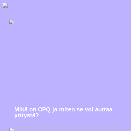
Mikä on CPQ ja miten se voi auttaa
yritystä?