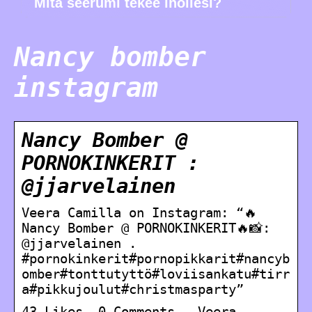
Mitä seerumi tekee ihollesi?
Nancy bomber
instagram
Nancy Bomber @
PORNOKINKERIT :
@jjarvelainen
Veera Camilla on Instagram: “🔥
Nancy Bomber @ PORNOKINKERIT🔥📸:
@jjarvelainen .
#pornokinkerit#pornopikkarit#nancyb
omber#tonttutyttö#loviisankatu#tirr
a#pikkujoulut#christmasparty”
43 Likes, 0 Comments – Veera