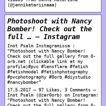
(@jennikatariinaaa)
Photoshoot with Nancy
Bomber! Check out the
full … – Instagram
Inot Psalm Instagramissa :
“Photoshoot with Nancy Bomber!
Check out the full gallery from 0-
orb.net (clickable link at my
profile)#pvc #lensflare #fetish
#fetishmodel #fetishphotography
#pvcphotography #0orb #diystudio
#nancybomber”
17.5.2017 — 97 Likes, 3 Comments –
Inot Psalm (@zer0orb) on Instagram:
“Photoshoot with Nancy Bomber!
Check out the full gallery from 0-