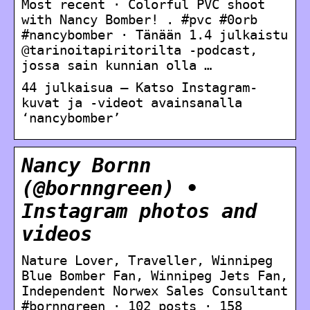
Most recent · Colorful PVC shoot
with Nancy Bomber! . #pvc #0orb
#nancybomber · Tänään 1.4 julkaistu
@tarinoitapiritorilta -podcast,
jossa sain kunnian olla …
44 julkaisua – Katso Instagram-
kuvat ja -videot avainsanalla
‘nancybomber’
Nancy Bornn
(@bornngreen) •
Instagram photos and
videos
Nature Lover, Traveller, Winnipeg
Blue Bomber Fan, Winnipeg Jets Fan,
Independent Norwex Sales Consultant
#bornngreen · 102 posts · 158