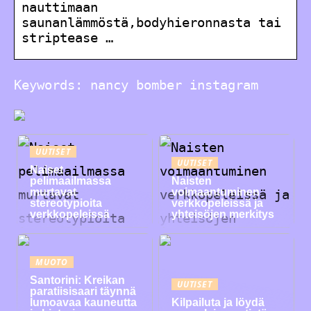
nauttimaan
saunanlämmöstä,bodyhieronnasta tai
striptease …
Keywords: nancy bomber instagram
UUTISET
UUTISET
Naiset
pelimaailmassa
Naisten
murtavat
voimaantuminen
stereotypioita
verkkopeleissä ja
verkkopeleissä
yhteisöjen merkitys
MUOTO
Santorini: Kreikan
UUTISET
paratiisisaari täynnä
lumoavaa kauneutta
Kilpailuta ja löydä