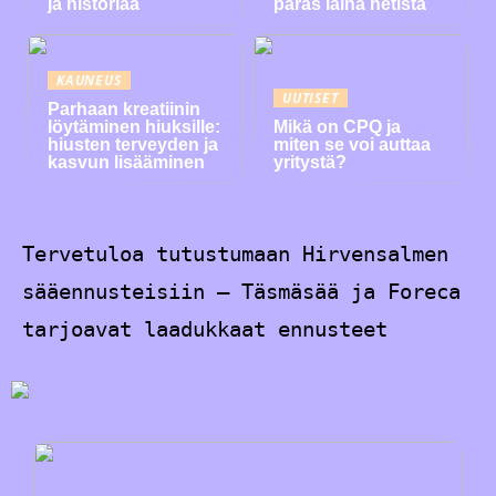
ja historiaa
paras laina netistä
KAUNEUS
UUTISET
Parhaan kreatiinin
löytäminen hiuksille:
Mikä on CPQ ja
hiusten terveyden ja
miten se voi auttaa
kasvun lisääminen
yritystä?
Tervetuloa tutustumaan Hirvensalmen
sääennusteisiin – Täsmäsää ja Foreca
tarjoavat laadukkaat ennusteet