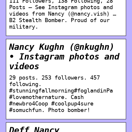
111 Followers, 138 Following, 28
Posts – See Instagram photos and
videos from Nancy (@nancy.vish) …
B2 Stealth Bomber. Proud of our
military.
Nancy Kughn (@nkughn)
• Instagram photos and
videos
29 posts. 253 followers. 457
following.
#stunningfallmorning#foglandinPa
#lovemothernature. Cash
#newbro4Coop #coolpup4sure
#somuchfun. Photo bomber!
Deff Nancy