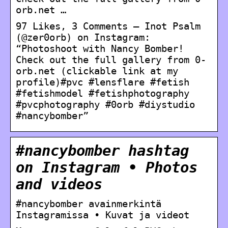
orb.net …
97 Likes, 3 Comments – Inot Psalm
(@zer0orb) on Instagram:
“Photoshoot with Nancy Bomber!
Check out the full gallery from 0-
orb.net (clickable link at my
profile)#pvc #lensflare #fetish
#fetishmodel #fetishphotography
#pvcphotography #0orb #diystudio
#nancybomber”
#nancybomber hashtag
on Instagram • Photos
and videos
#nancybomber avainmerkintä
Instagramissa • Kuvat ja videot