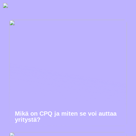
Mikä on CPQ ja miten se voi auttaa
yritystä?