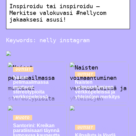
Inspiroidu tai inspiroidu –
Merkitse valokuvasi #nellycom
jakaaksesi asusi!
Keywords: nelly instagram
UUTISET
UUTISET
Naiset
pelimaailmassa
Naisten
murtavat
voimaantuminen
stereotypioita
verkkopeleissä ja
verkkopeleissä
yhteisöjen merkitys
MUOTO
Santorini: Kreikan
UUTISET
paratiisisaari täynnä
lumoavaa kauneutta
Kilpailuta ja löydä