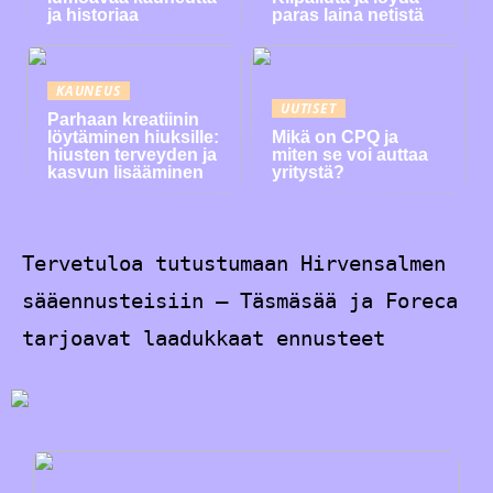
ja historiaa
paras laina netistä
KAUNEUS
UUTISET
Parhaan kreatiinin
löytäminen hiuksille:
Mikä on CPQ ja
hiusten terveyden ja
miten se voi auttaa
kasvun lisääminen
yritystä?
Tervetuloa tutustumaan Hirvensalmen
sääennusteisiin – Täsmäsää ja Foreca
tarjoavat laadukkaat ennusteet