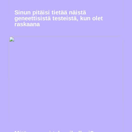
Sinun pitäisi tietää näistä
geneettisistä testeistä, kun olet
raskaana