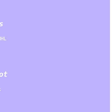
s
NHL
ot
k