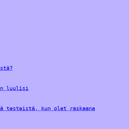
stä?
n luulisi
ä testeistä, kun olet raskaana