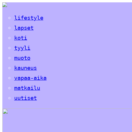
lifestyle
lapset
koti
tyyli
muoto
kauneus
vapaa-aika
matkailu
uutiset