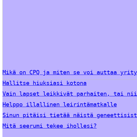
Mikä on CPQ ja miten se voi auttaa yrity
Hallitse hiuksiasi kotona
Vain lapset leikkivät parhaiten, tai nii
Helppo illallinen leirintämatkalle
Sinun pitäisi tietää näistä geneettisist
Mitä seerumi tekee ihollesi?