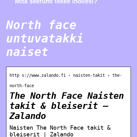
Mitä seerumi tekee ihollesi?
North face
untuvatakki
naiset
http s://www.zalando.fi › naisten-takit › the-
north-face
The North Face Naisten
takit & bleiserit –
Zalando
Naisten The North Face takit &
bleiserit | Zalando