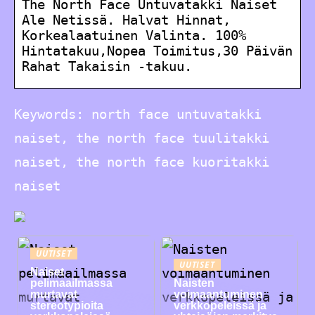
The North Face Untuvatakki Naiset
Ale Netissä. Halvat Hinnat,
Korkealaatuinen Valinta. 100%
Hintatakuu,Nopea Toimitus,30 Päivän
Rahat Takaisin -takuu.
Keywords: north face untuvatakki
naiset, the north face tuulitakki
naiset, the north face kuoritakki
naiset
UUTISET
UUTISET
Naiset
pelimaailmassa
Naisten
murtavat
voimaantuminen
stereotypioita
verkkopeleissä ja