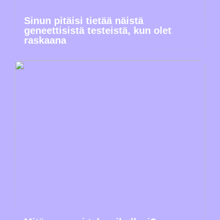
Sinun pitäisi tietää näistä
geneettisistä testeistä, kun olet
raskaana