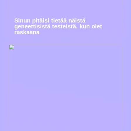
Sinun pitäisi tietää näistä
geneettisistä testeistä, kun olet
raskaana