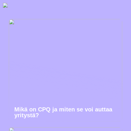
Mikä on CPQ ja miten se voi auttaa
yritystä?