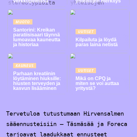
verkkopeleissä
yhteisöjen merkitys
MUOTO
Santorini: Kreikan
UUTISET
paratiisisaari täynnä
lumoavaa kauneutta
Kilpailuta ja löydä
ja historiaa
paras laina netistä
KAUNEUS
UUTISET
Parhaan kreatiinin
löytäminen hiuksille:
Mikä on CPQ ja
hiusten terveyden ja
miten se voi auttaa
kasvun lisääminen
yritystä?
Tervetuloa tutustumaan Hirvensalmen
sääennusteisiin – Täsmäsää ja Foreca
tarjoavat laadukkaat ennusteet