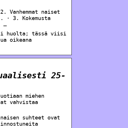
 2. Vanhemmat naiset
n. · 3. Kokemusta
ä …
Ei huolta; tässä viisi
nua oikeana
uaalisesti 25-
vuotiaan miehen
vat vahvistaa
 naisen suhteet ovat
iinnostuneita