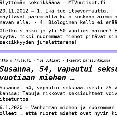
älyttömän seksikkäänä – MTVuutiset.fi
20.11.2012 — 1. Ikä tuo itsevarmuutta. ·
näyttävät paremmalta kuin koskaan aiemmi
navan alla. · 4. Biologinen kello ei enä
Oletko sinkku ja yli 50-vuotias nainen? 
syytä, miksi nuoremmat miehet pitävät si
seksikkyyden jumalattarena!
http s://yle.fi › Yle Uutiset › Ikäerot parisuhteissa
Susanna, 54, vapautui seks
vuotiaan miehen …
Susanna, 54, vapautui seksuaalisesti 25-
kanssa: Tabuja rikkovat seksisuhteet voi
itsetuntoa
6.1.2020 — Vanhemman miehen ja nuoremman
olleet … että nuoret miehet ovat hyvin k