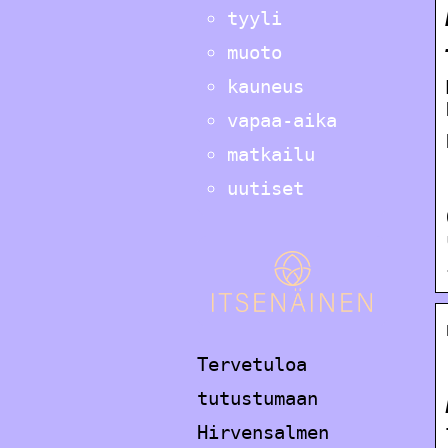
tyyli
muoto
kauneus
vapaa-aika
matkailu
uutiset
Tervetuloa
tutustumaan
Hirvensalmen