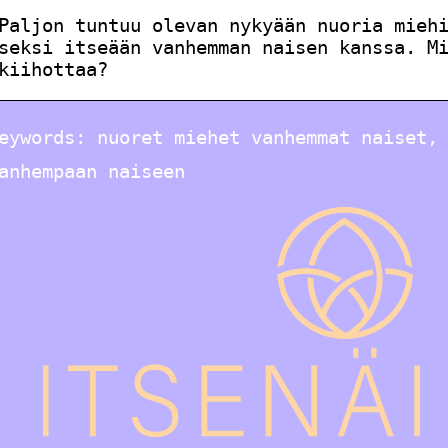
Paljon tuntuu olevan nykyään nuoria mieh
seksi itseään vanhemman naisen kanssa. M
kiihottaa?
eywords: nuoret miehet vanhemmat naiset,
anhempaan naiseen