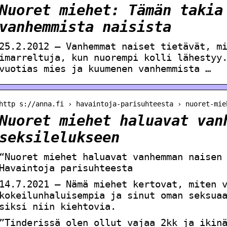
Nuoret miehet: Tämän takia
vanhemmista naisista
25.2.2012 — Vanhemmat naiset tietävät, m
imarreltuja, kun nuorempi kolli lähestyy
vuotias mies ja kuumenen vanhemmista …
http s://anna.fi › havaintoja-parisuhteesta › nuoret-mie
Nuoret miehet haluavat van
seksilelukseen
“Nuoret miehet haluavat vanhemman naisen
Havaintoja parisuhteesta
14.7.2021 — Nämä miehet kertovat, miten 
kokeilunhaluisempia ja sinut oman seksua
siksi niin kiehtovia.
”Tinderissä olen ollut vajaa 2kk ja ikin