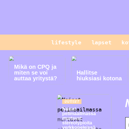
lifestyle
lapset
ko
Mikä on CPQ ja
miten se voi
Hallitse
auttaa yritystä?
hiuksiasi kotona
UUTISET
Naiset
pelimaailmassa
murtavat
stereotypioita
verkkopeleissä