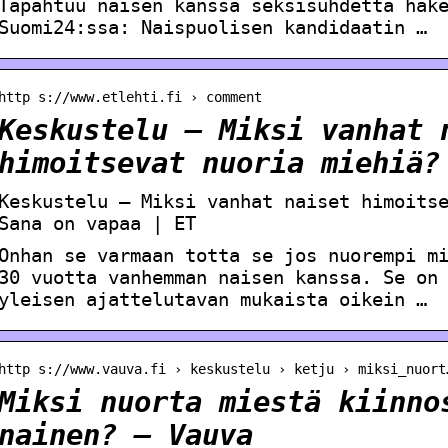
Tapahtuu naisen kanssa seksisuhdetta hak
Suomi24:ssa: Naispuolisen kandidaatin …
http s://www.etlehti.fi › comment
Keskustelu – Miksi vanhat 
himoitsevat nuoria miehiä?
Keskustelu – Miksi vanhat naiset himoits
Sana on vapaa | ET
Onhan se varmaan totta se jos nuorempi m
30 vuotta vanhemman naisen kanssa. Se on
yleisen ajattelutavan mukaista oikein …
http s://www.vauva.fi › keskustelu › ketju › miksi_nuort
Miksi nuorta miestä kiinno
nainen? – Vauva