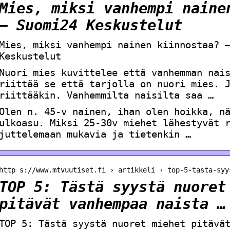
Mies, miksi vanhempi naine
– Suomi24 Keskustelut
Mies, miksi vanhempi nainen kiinnostaa? 
Keskustelut
Nuori mies kuvittelee että vanhemman nai
riittää se että tarjolla on nuori mies. 
riittääkin. Vanhemmilta naisilta saa …
Olen n. 45-v nainen, ihan olen hoikka, n
ulkoasu. Miksi 25-30v miehet lähestyvät 
juttelemaan mukavia ja tietenkin …
http s://www.mtvuutiset.fi › artikkeli › top-5-tasta-syy
TOP 5: Tästä syystä nuoret
pitävät vanhempaa naista …
TOP 5: Tästä syystä nuoret miehet pitävä