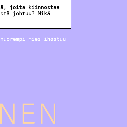
iä, joita kiinnostaa
istä johtuu? Mikä
 nuorempi mies ihastuu