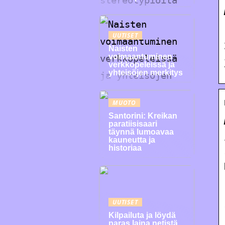
UUTISET
Naisten
voimaantuminen
verkkopeleissä ja
yhteisöjen merkitys
MUOTO
Santorini: Kreikan
paratiisisaari
täynnä lumoavaa
kauneutta ja
historiaa
UUTISET
Kilpailuta ja löydä
paras laina netistä