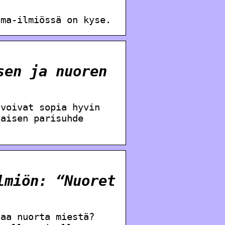
uma-ilmiössä on kyse.
sen ja nuoren
 voivat sopia hyvin
naisen parisuhde
lmiön: “Nuoret
taa nuorta miestä?