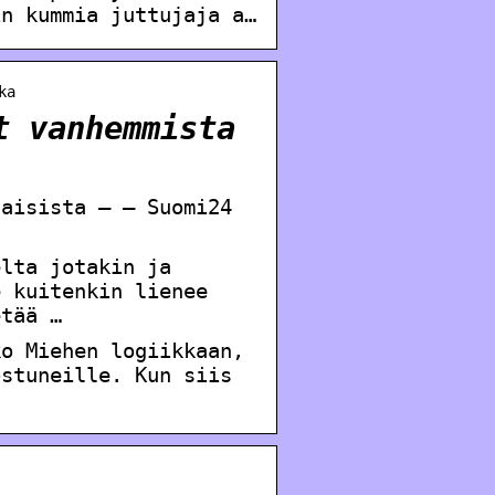
in kummia juttujaja a…
ka
t vanhemmista
naisista – – Suomi24
elta jotakin ja
e kuitenkin lienee
etää …
ko Miehen logiikkaan,
ostuneille. Kun siis