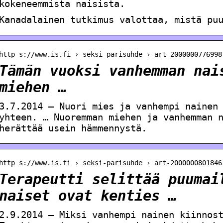
kokeneemmista naisista.
Kanadalainen tutkimus valottaa, mistä pu
http s://www.is.fi › seksi-parisuhde › art-2000000776998
Tämän vuoksi vanhemman nai
miehen …
3.7.2014 — Nuori mies ja vanhempi nainen
yhteen. … Nuoremman miehen ja vanhemman 
herättää usein hämmennystä.
http s://www.is.fi › seksi-parisuhde › art-2000000801846
Terapeutti selittää puumai
naiset ovat kenties …
2.9.2014 — Miksi vanhempi nainen kiinnos