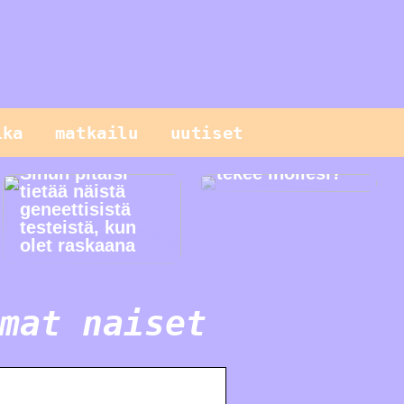
ika
matkailu
uutiset
Mitä seerumi
Sinun pitäisi
tekee ihollesi?
tietää näistä
geneettisistä
testeistä, kun
olet raskaana
mat naiset