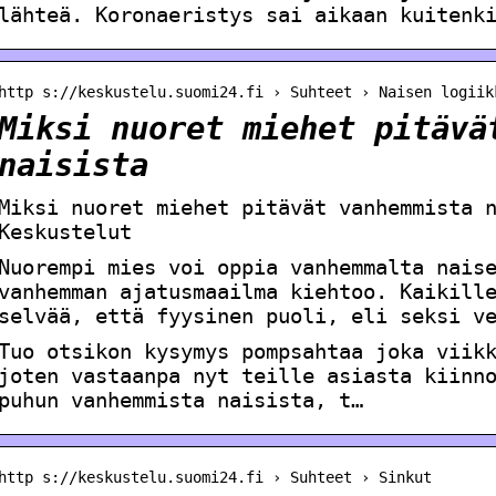
lähteä. Koronaeristys sai aikaan kuitenk
http s://keskustelu.suomi24.fi › Suhteet › Naisen logiik
Miksi nuoret miehet pitävä
naisista
Miksi nuoret miehet pitävät vanhemmista 
Keskustelut
Nuorempi mies voi oppia vanhemmalta nais
vanhemman ajatusmaailma kiehtoo. Kaikill
selvää, että fyysinen puoli, eli seksi v
Tuo otsikon kysymys pompsahtaa joka viik
joten vastaanpa nyt teille asiasta kiinn
puhun vanhemmista naisista, t…
http s://keskustelu.suomi24.fi › Suhteet › Sinkut