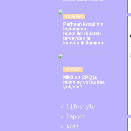
KAUNEUS
Parhaan kreatiinin
löytäminen
hiuksille: hiusten
terveyden ja
kasvun lisääminen
UUTISET
Mikä on CPQ ja
miten se voi auttaa
yritystä?
lifestyle
lapset
koti