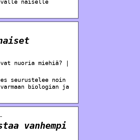
evalle naiselle
naiset
evat nuoria miehiä? |
ies seurustelee noin
 varmaan biologian ja
…
staa vanhempi