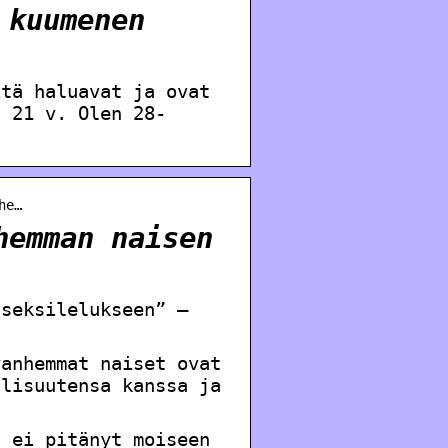
 kuumenen
itä haluavat ja ovat
. 21 v. Olen 28-
he…
hemman naisen
 seksilelukseen” –
vanhemmat naiset ovat
alisuutensa kanssa ja
ä ei pitänyt moiseen