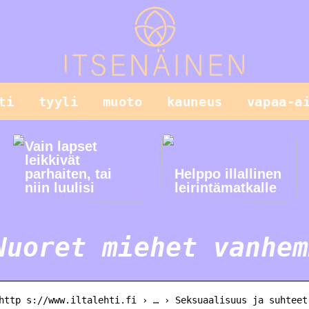
ti
tyyli
muoto
kauneus
vapaa-a
Vain lapset
leikkivät
parhaiten, tai
Helppo illallinen
niin luulisi
leirintämatkalle
Nuoret miehet vanhem
http s://www.iltalehti.fi › … › Seksuaalisuus ja suhteet