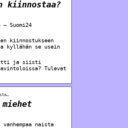
n kiinnostaa?
– – Suomi24
sen kiinnostukseen
Ja kyllähän se usein
ätti ja siisti
ravintoloissa? Tulevat
sta…
 miehet
t vanhempaa naista