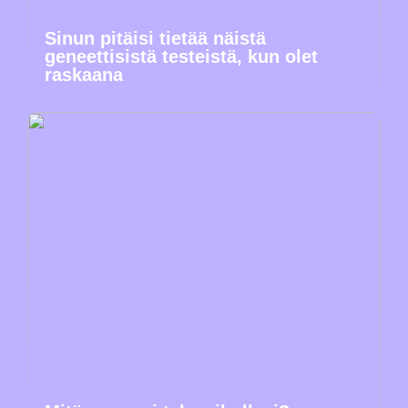
Sinun pitäisi tietää näistä
geneettisistä testeistä, kun olet
raskaana