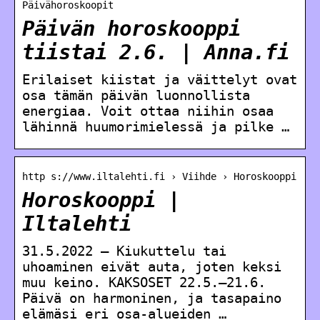
Päivähoroskoopit
Päivän horoskooppi
tiistai 2.6. | Anna.fi
Erilaiset kiistat ja väittelyt ovat
osa tämän päivän luonnollista
energiaa. Voit ottaa niihin osaa
lähinnä huumorimielessä ja pilke …
http s://www.iltalehti.fi › Viihde › Horoskooppi
Horoskooppi |
Iltalehti
31.5.2022 — Kiukuttelu tai
uhoaminen eivät auta, joten keksi
muu keino. KAKSOSET 22.5.–21.6.
Päivä on harmoninen, ja tasapaino
elämäsi eri osa-alueiden …