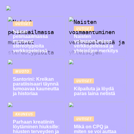
UUTISET
UUTISET
Naiset
pelimaailmassa
Naisten
murtavat
voimaantuminen
stereotypioita
verkkopeleissä ja
verkkopeleissä
yhteisöjen merkitys
MUOTO
Santorini: Kreikan
UUTISET
paratiisisaari täynnä
lumoavaa kauneutta
Kilpailuta ja löydä
ja historiaa
paras laina netistä
KAUNEUS
UUTISET
Parhaan kreatiinin
löytäminen hiuksille:
Mikä on CPQ ja
hiusten terveyden ja
miten se voi auttaa