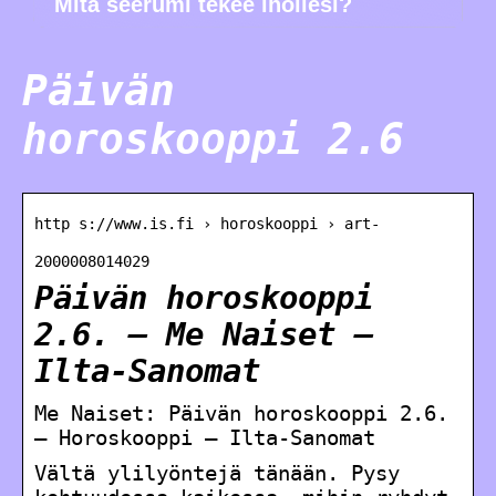
Mitä seerumi tekee ihollesi?
Päivän
horoskooppi 2.6
http s://www.is.fi › horoskooppi › art-
2000008014029
Päivän horoskooppi
2.6. – Me Naiset –
Ilta-Sanomat
Me Naiset: Päivän horoskooppi 2.6.
– Horoskooppi – Ilta-Sanomat
Vältä ylilyöntejä tänään. Pysy