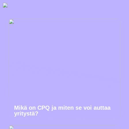
Mikä on CPQ ja miten se voi auttaa
yritystä?