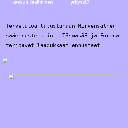
kasvun lisääminen
yritystä?
Tervetuloa tutustumaan Hirvensalmen
sääennusteisiin – Täsmäsää ja Foreca
tarjoavat laadukkaat ennusteet