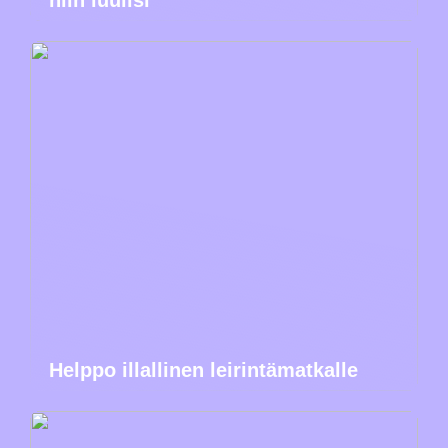
niin luulisi
Helppo illallinen leirintämatkalle