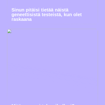
Sinun pitäisi tietää näistä
geneettisistä testeistä, kun olet
raskaana