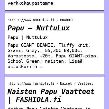
verkkokaupastamme
http s://www.nuttulux.fi › BRANDIT
Papu – NuttuLux
Papu | NuttuLux
Papu GIANT BEANIE, Fluffy knit,
Granit Grey,. 55,20€ 69,00€.
Varastossa. -20%. Papu GIANT-pipo,
School Green, naisten. Lisää
ostoskoriin …
http s://www.fashiola.fi › Naiset › Vaatteet
Naisten Papu Vaatteet
| FASHIOLA.fi
Vertaa Papu Naisten Vaatteet ja