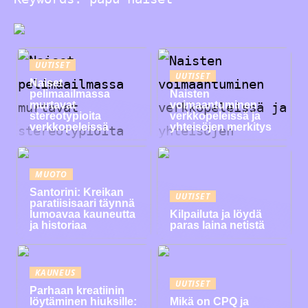
UUTISET
UUTISET
Naiset
pelimaailmassa
Naisten
murtavat
voimaantuminen
stereotypioita
verkkopeleissä ja
verkkopeleissä
yhteisöjen merkitys
MUOTO
Santorini: Kreikan
UUTISET
paratiisisaari täynnä
lumoavaa kauneutta
Kilpailuta ja löydä
ja historiaa
paras laina netistä
KAUNEUS
UUTISET
Parhaan kreatiinin
löytäminen hiuksille:
Mikä on CPQ ja