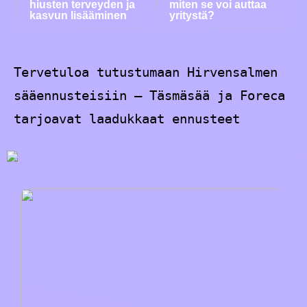
hiusten terveyden ja
miten se voi auttaa
kasvun lisääminen
yritystä?
Tervetuloa tutustumaan Hirvensalmen
sääennusteisiin – Täsmäsää ja Foreca
tarjoavat laadukkaat ennusteet