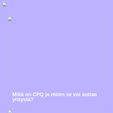
Mikä on CPQ ja miten se voi auttaa
yritystä?