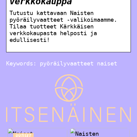
verkkokauppa
Tutustu kattavaan Naisten
pyöräilyvaatteet -valikoimaamme.
Tilaa tuotteet Kärkkäisen
verkkokaupasta helposti ja
edullisesti!
Keywords: pyöräilyvaatteet naiset
UUTISET