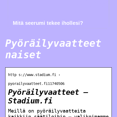
Mitä seerumi tekee ihollesi?
Pyöräilyvaatteet
naiset
http s://www.stadium.fi ›
pyorailyvaatteet.fi11740506
Pyöräilyvaatteet –
Stadium.fi
Meillä on pyöräilyvaatteita
kaikkiin säätiloihin – valikoimamme