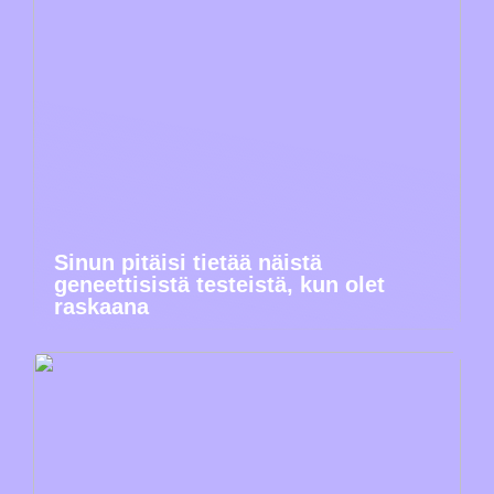
Sinun pitäisi tietää näistä
geneettisistä testeistä, kun olet
raskaana