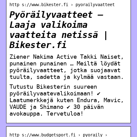
http s://www.bikester.fi › pyorailyvaatteet
Pyöräilyvaatteet –
Laaja valikoima
vaatteita netissä |
Bikester.fi
Ziener Nakima Active Takki Naiset,
punainen punainen … Meiltä löydät
pyöräilyvaatteet, jotka suojaavat
tuulta, sadetta ja kylmää vastaan.
Tutustu Bikesterin suureen
pyöräilyvaatevalikoimaan! ✔
Laatumerkkejä kuten Endura, Mavic,
VAUDE ja Shimano ✔ 30 päivän
avokauppa. Tervetuloa!
http s://www.budgetsport.fi › pyoraily ›