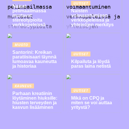
UUTISET
Naiset
pelimaailmassa
Naisten
murtavat
voimaantuminen
stereotypioita
verkkopeleissä ja
verkkopeleissä
yhteisöjen merkitys
MUOTO
Santorini: Kreikan
UUTISET
paratiisisaari täynnä
lumoavaa kauneutta
Kilpailuta ja löydä
ja historiaa
paras laina netistä
KAUNEUS
UUTISET
Parhaan kreatiinin
löytäminen hiuksille:
Mikä on CPQ ja
hiusten terveyden ja
miten se voi auttaa
kasvun lisääminen
yritystä?