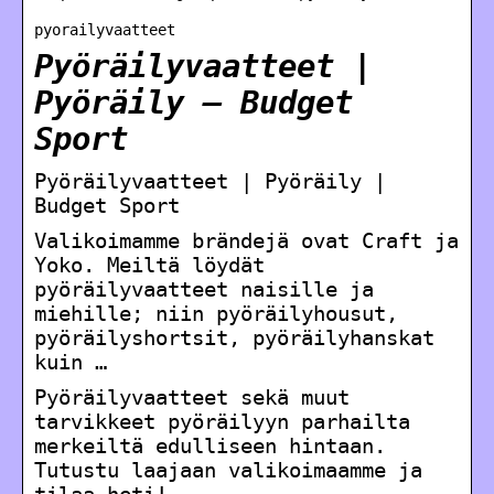
pyorailyvaatteet
Pyöräilyvaatteet |
Pyöräily – Budget
Sport
Pyöräilyvaatteet | Pyöräily |
Budget Sport
Valikoimamme brändejä ovat Craft ja
Yoko. Meiltä löydät
pyöräilyvaatteet naisille ja
miehille; niin pyöräilyhousut,
pyöräilyshortsit, pyöräilyhanskat
kuin …
Pyöräilyvaatteet sekä muut
tarvikkeet pyöräilyyn parhailta
merkeiltä edulliseen hintaan.
Tutustu laajaan valikoimaamme ja
tilaa heti!