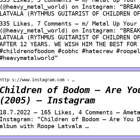
(@heavy_metal_world) on Instagram: “BREA
LATVALA (RYTHMUS GUITARIST OF CHILDREN O
335 Likes, 7 Comments – m/ Metal Up Your
(@heavy_metal_world) on Instagram: “BREA
LATVALA (RYTHMUS GUITARIST OF CHILDREN O
AFTER 12 YEARS. WE WISH HIM THE BEST FOR
#childrenofbodom #cobhc #hatecrew #roope
#heavymetalworld”
http s://www.instagram.com › …
Children of Bodom – Are Yo
(2005) – Instagram
18.7.2022 — 165 Likes, 4 Comments – Amet
Instagram: “Children of Bodom – Are You 
album with Roope Latvala …