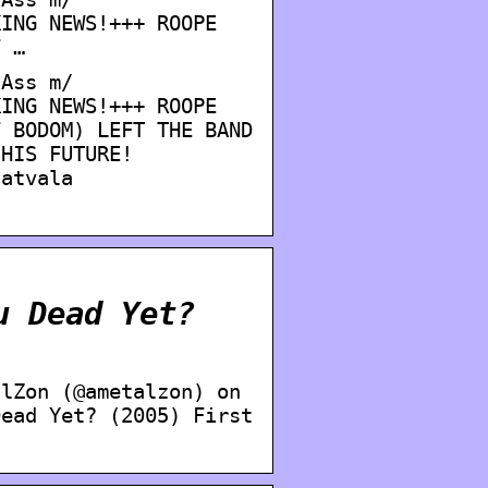
KING NEWS!+++ ROOPE
F …
 Ass m/
KING NEWS!+++ ROOPE
F BODOM) LEFT THE BAND
 HIS FUTURE!
latvala
u Dead Yet?
alZon (@ametalzon) on
Dead Yet? (2005) First