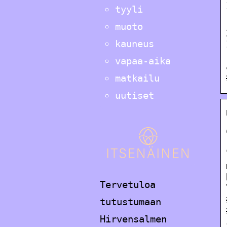
tyyli
muoto
kauneus
vapaa-aika
matkailu
uutiset
Tervetuloa
tutustumaan
Hirvensalmen