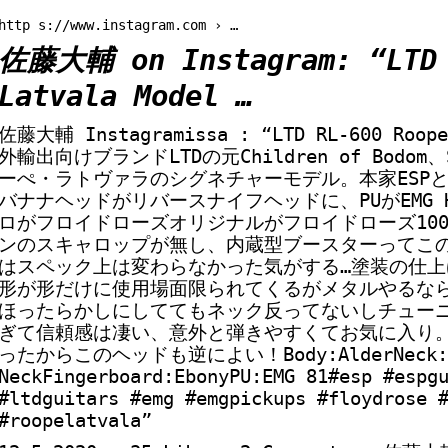
http s://www.instagram.com › …
佐藤大輔 on Instagram: “LTD 
Latvala Model …
佐藤大輔 Instagramissa : “LTD RL-600 Roope
外輸出向けブランドLTDの元Children of Bodo
ーぺ・ラトヴァラのシグネチャーモデル。本家ESP
バナナヘッドがリバースナイフヘッドに、PUがEMG HZ
ロがフロイドローズオリジナルがフロイドローズ10
ンのスキャロップが無し、内蔵型ブースターってこ
はスペック上は変わらなかった気がする…塗装の仕
形が形だけに使用場面限られてくるがメタルやるな
ほったらかしにしててもネック反ってないしチュー
ぎて信頼感は凄い、意外と弾きやすくてお気に入り。SEX
ったからこのヘッドも逆によい！Body:AlderNeck:3P 
NeckFingerboard:EbonyPU:EMG 81#esp #espg
#ltdguitars #emg #emgpickups #floydrose 
#roopelatvala”