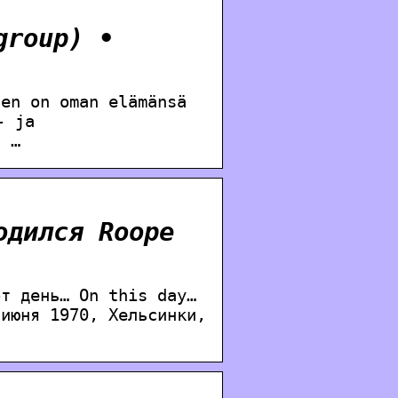
group) •
nen on oman elämänsä
- ja
, …
одился Roope
от день… On this day…
 июня 1970, Хельсинки,