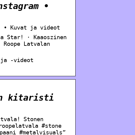
nstagram •
a • Kuvat ja videot
la Star! · Kaaoszinen
a Roope Latvalan
 ja -videot
n kitaristi
atvala! Stonen
roopelatvala #stone
paani #metalvisuals”