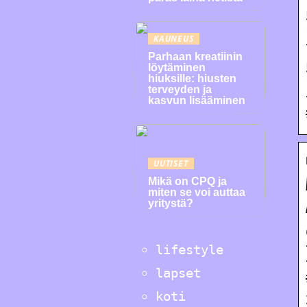
KAUNEUS
Parhaan kreatiinin
löytäminen
hiuksille: hiusten
terveyden ja
kasvun lisääminen
UUTISET
Mikä on CPQ ja
miten se voi auttaa
yritystä?
lifestyle
lapset
koti