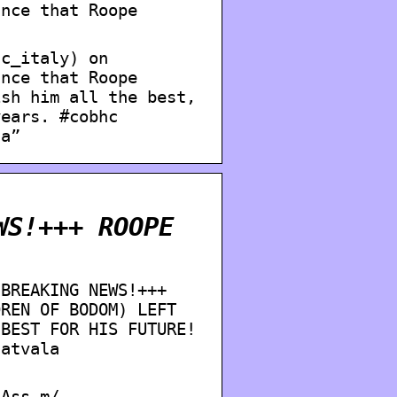
unce that Roope
hc_italy) on
unce that Roope
ish him all the best,
years. #cobhc
la”
WS!+++ ROOPE
“BREAKING NEWS!+++
DREN OF BODOM) LEFT
 BEST FOR HIS FUTURE!
latvala
 Ass m/