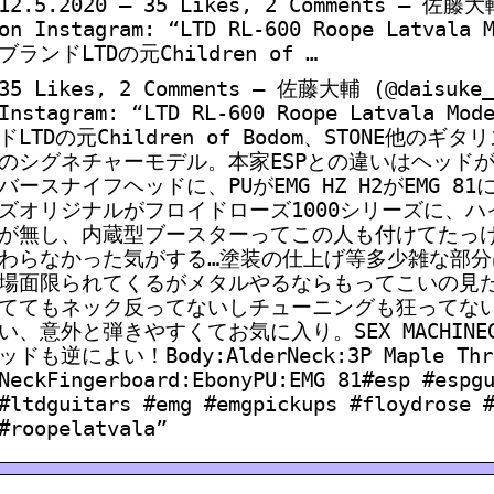
12.5.2020 — 35 Likes, 2 Comments – 佐藤大
on Instagram: “LTD RL-600 Roope Latva
ブランドLTDの元Children of …
35 Likes, 2 Comments – 佐藤大輔 (@daisuke_
Instagram: “LTD RL-600 Roope Latvala
ドLTDの元Children of Bodom、STONE他
のシグネチャーモデル。本家ESPとの違いはヘッド
バースナイフヘッドに、PUがEMG HZ H2がEMG 
ズオリジナルがフロイドローズ1000シリーズに、
が無し、内蔵型ブースターってこの人も付けてたっ
わらなかった気がする…塗装の仕上げ等多少雑な部
場面限られてくるがメタルやるならもってこいの見
ててもネック反ってないしチューニングも狂ってな
い、意外と弾きやすくてお気に入り。SEX MACHIN
ッドも逆によい！Body:AlderNeck:3P Maple Thr
NeckFingerboard:EbonyPU:EMG 81#esp #espg
#ltdguitars #emg #emgpickups #floydrose 
#roopelatvala”