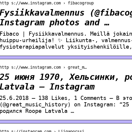
http s://www.instagram.com › fibacogroup
Fysiikkavalmennus (@fibaco
Instagram photos and …
Fibaco | Fysiikkavalmennus. Meillä jokai
huippu-urheilija! ✨ Liikunta-, valmennus
fysioterapiapalvelut yksityishenkilöille
http s://www.instagram.com › great_m…
25 июня 1970, Хельсинки, р
Latvala – Instagram
25.6.2018 — 138 Likes, 1 Comments – В эт
(@great_music_history) on Instagram: “25
родился Roope Latvala …
http s://instagram.com › Liigaporssi