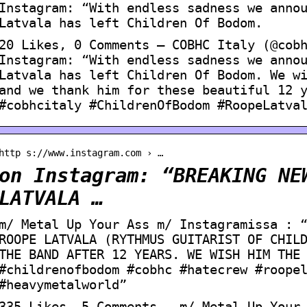
Instagram: “With endless sadness we anno
Latvala has left Children Of Bodom.
20 Likes, 0 Comments – COBHC Italy (@cob
Instagram: “With endless sadness we anno
Latvala has left Children Of Bodom. We w
and we thank him for these beautiful 12 
#cobhcitaly #ChildrenOfBodom #RoopeLatva
http s://www.instagram.com › …
on Instagram: “BREAKING NE
LATVALA …
m/ Metal Up Your Ass m/ Instagramissa : 
ROOPE LATVALA (RYTHMUS GUITARIST OF CHIL
THE BAND AFTER 12 YEARS. WE WISH HIM THE
#childrenofbodom #cobhc #hatecrew #roope
#heavymetalworld”
335 Likes, 5 Comments – m/ Metal Up Your