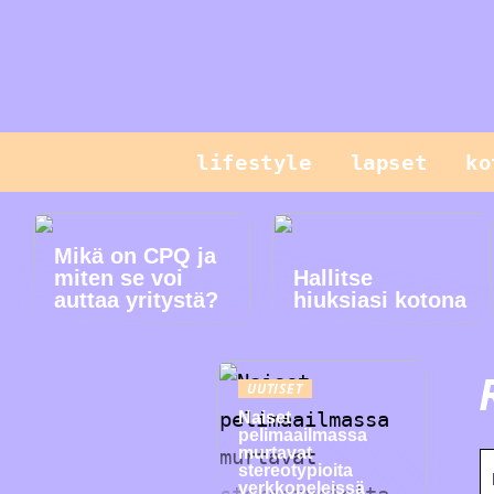
lifestyle
lapset
ko
Mikä on CPQ ja
miten se voi
Hallitse
auttaa yritystä?
hiuksiasi kotona
UUTISET
Naiset
pelimaailmassa
murtavat
stereotypioita
verkkopeleissä