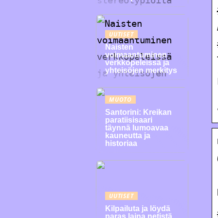
UUTISET
Naisten
voimaantuminen
verkkopeleissä ja
yhteisöjen merkitys
MUOTO
Santorini: Kreikan
paratiisisaari
täynnä lumoavaa
kauneutta ja
historiaa
UUTISET
Kilpailuta ja löydä
paras laina netistä